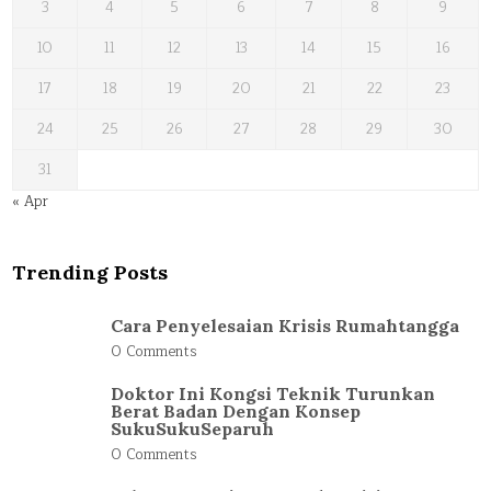
3
4
5
6
7
8
9
10
11
12
13
14
15
16
17
18
19
20
21
22
23
24
25
26
27
28
29
30
31
« Apr
Trending Posts
Cara Penyelesaian Krisis Rumahtangga
0 Comments
Doktor Ini Kongsi Teknik Turunkan
Berat Badan Dengan Konsep
SukuSukuSeparuh
0 Comments