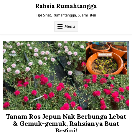
Skip
Rahsia Rumahtangga
to
content
Tips Sihat, Rumahtangga, Suami Isteri
Menu
Tanam Ros Jepun Nak Berbunga Lebat
& Gemuk-gemuk, Rahsianya Buat
Begini!