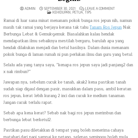
ON
ADMIN
SEPTEMBER 30, 2021
LEAVE A COMMENT
POSTED
TANAM
KEHIDUPAN
,
PETUA
,
TIPS
IN
ROS
JEPUN
Ramai di luar sana minat menanam pokok bunga ros jepun nih, namun
NAK
masih tak ramai yang berjaya kerana tak tahu
Tanam Ros Jepun
Nak
BERBUNGA
LEBAT
Berbunga Lebat & Gemuk-gemuk. Biasalahkan kalau hendak
&
GEMUK-
mendapatkan ilmu sebaiknya mestilah berguru, barulah apa yang
GEMUK,
RAHSIANYA
hendak dilakukan menjadi dan betul hasilnya. Dalam dunia menanam
BUAT
BEGINI!
pokok bunga di laman rumah ni pun perlukan ilmu dan guru yang betul.
Selalu ada yang tanya saya, “kenapa ros jepun saya jadi panjang2 dan
x nak rimbun?”
Jawapan nya, sebelum cucuk ke tanah, akak2 kena pastikan tanah
sudah siap digaul dengan pasir, masukkan dalam pasu, ambil keratan
ros jepun, kerat lebih kurang 2 inci dan cucuk ke medium tanaman.
Jangan cucuk terlalu rapat.
Sebab apa kena kerat? Sebab nak bagi ros jepun merimbun dan
berbunga lebat berketul2.
Pastikan pasu diletakkan di tempat yang boleh menerima cahaya
matahari dari pagi sampai ke petang, selepas seminggu boleh mula