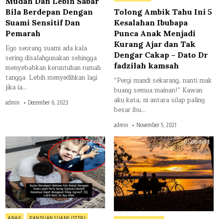
Mudah Dan Lebih Sabar
fadz
kam
Bila Berdepan Dengan
Tolong Ambik Tahu Ini 5
Suami Sensitif Dan
Kesalahan Ibubapa
Pemarah
Punca Anak Menjadi
Kurang Ajar dan Tak
Ego seorang suami ada kala
Dengar Cakap – Dato Dr
sering disalahgunakan sehingga
fadzilah kamsah
menyebabkan keruntuhan rumah
tangga. Lebih menyedihkan lagi
“Pergi mandi sekarang, nanti mak
jika ia…
buang semua mainan!” Kawan
aku kata, ni antara silap paling
admin
December 6, 2023
besar ibu…
admin
November 5, 2021
on
on
0 Comment
0 Comment
Kajian
Keta
Mend̷apati
Wah
Bahawa
Para
Ada
Ister
Sebab
Inil
Mengapa
Ant
Anak
Per
Lelaki
Yan
Perlu
Mem
Kerap
Sua
Dip̷eluk.
Ka
Cubalah!
Tak
Posted
Suk
ANAK
PANDUAN SUAMI ISTERI