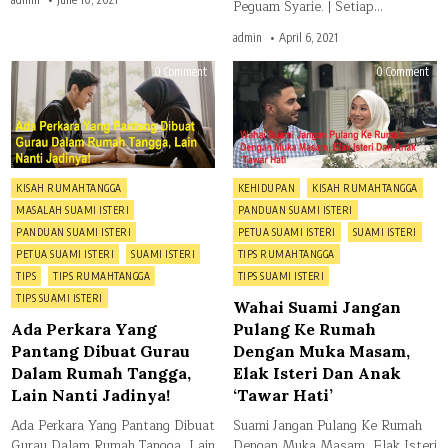
Peguam Syarie. | Setiap…
admin
April 6, 2021
on
on
0 Comment
0 Comment
Ada
Wah
Perkara
Sua
Yang
Jan
Pantang
Pul
Dibuat
Ke
Gurau
Rum
Dalam
Den
Rumah
Mu
Tangga,
Mas
Posted
Posted
KISAH RUMAHTANGGA
KEHIDUPAN
KISAH RUMAHTANGGA
Lain
Elak
Nanti
Ister
in
in
MASALAH SUAMI ISTERI
PANDUAN SUAMI ISTERI
Jadinya!
Dan
Ana
PANDUAN SUAMI ISTERI
PETUA SUAMI ISTERI
SUAMI ISTERI
‘Ta
Hati
PETUA SUAMI ISTERI
SUAMI ISTERI
TIPS RUMAHTANGGA
TIPS
TIPS RUMAHTANGGA
TIPS SUAMI ISTERI
TIPS SUAMI ISTERI
Wahai Suami Jangan
Ada Perkara Yang
Pulang Ke Rumah
Pantang Dibuat Gurau
Dengan Muka Masam,
Dalam Rumah Tangga,
Elak Isteri Dan Anak
Lain Nanti Jadinya!
‘Tawar Hati’
Ada Perkara Yang Pantang Dibuat
Suami Jangan Pulang Ke Rumah
Gurau Dalam Rumah Tangga, Lain
Dengan Muka Masam, Elak Isteri