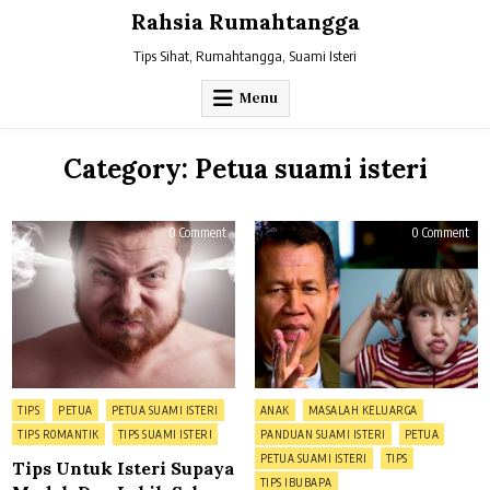
Skip
Rahsia Rumahtangga
to
content
Tips Sihat, Rumahtangga, Suami Isteri
Menu
Category:
Petua suami isteri
on
on
0 Comment
0 Comment
Tips
Tol
Untuk
Amb
Isteri
Tah
Supaya
Ini
Mudah
5
Dan
Kes
Lebih
Ibu
Sabar
Pun
Bila
Ana
Berdepan
Men
Dengan
Kur
Suami
Ajar
Sensitif
dan
Posted
Posted
TIPS
PETUA
PETUA SUAMI ISTERI
ANAK
MASALAH KELUARGA
Dan
Tak
in
in
Pemarah
Den
TIPS ROMANTIK
TIPS SUAMI ISTERI
PANDUAN SUAMI ISTERI
PETUA
Cak
–
PETUA SUAMI ISTERI
TIPS
Tips Untuk Isteri Supaya
Dat
Dr
TIPS IBUBAPA