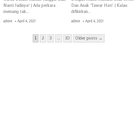
Nanti Jadinya! | Ada perkara
Dan Anak ‘Tawar Hati’ | Kalau
memang tak…
difikirkan…
admin
April 4, 2021
admin
April 4, 2021
Posts
1
2
3
…
10
Older posts →
pagination