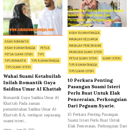
Suami
Perk
Ketahuilah
Pen
Inilah
Pas
Romantik
Sua
Gaya
Ister
Saidina
Perl
Umar
Bua
Al
Unt
Khattab
Elak
Posted
KISAH RUMAHTANGGA
Penc
Per
in
MASALAH KELUARGA
Posted
Dari
KISAH ROMANTIK
Peg
MASALAH PENCERAIAN
in
Syar
KISAH RUMAHTANGGA
PETUA
PANDUAN SUAMI ISTERI
PETUA SUAMI ISTERI
TIPS
PETUA SUAMI ISTERI
SUAMI ISTERI
TIPS ROMANTIK
TIPS RUMAHTANGGA
TIPS RUMAHTANGGA
TIPS SUAMI ISTERI
TIPS SUAMI ISTERI
Wahai Suami Ketahuilah
10 Perkara Penting
Inilah Romantik Gaya
Pasangan Suami Isteri
Saidina Umar Al Khattab
Perlu Buat Untuk Elak
Romantik Gaya Saidina Umar Al
Penceraian, Perkongsian
Khattab Pada zaman
Dari Peguam Syarie.
pemerintahan Saidina Umar Al-
10 Perkara Penting Pasangan
Khattab R.A, terdapat sepasang
Suami Isteri Perlu Buat Untuk
suami isteri…
Elak Penceraian, Perkongsian Dari
admin
June 10, 2021