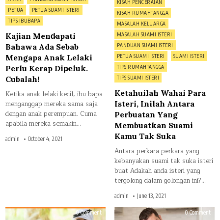
Posted
KISAH PENCERAIAN
in
in
PETUA
PETUA SUAMI ISTERI
KISAH RUMAHTANGGA
TIPS IBUBAPA
MASALAH KELUARGA
Kajian Mend̷apati
MASALAH SUAMI ISTERI
Bahawa Ada Sebab
PANDUAN SUAMI ISTERI
Mengapa Anak Lelaki
PETUA SUAMI ISTERI
SUAMI ISTERI
Perlu Kerap Dip̷eluk.
TIPS RUMAHTANGGA
Cubalah!
TIPS SUAMI ISTERI
Ketahuilah Wahai Para
Ketika anak lelaki kecil, ibu bapa
Isteri, Inilah Antara
menganggap mereka sama saja
dengan anak perempuan. Cuma
Perbuatan Yang
apabila mereka semakin…
Membuatkan Suami
Kamu Tak Suka
admin
October 4, 2021
Antara perkara-perkara yang
kebanyakan suami tak suka isteri
buat Adakah anda isteri yang
tergolong dalam golongan ini?…
admin
June 13, 2021
on
on
0 Comment
0 Comment
Wahai
10