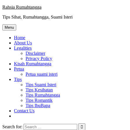
Skip
Rahsia Rumahtangga
to
Tips Sihat, Rumahtangga, Suami Isteri
content
Menu
Home
About Us
Legalities
Disclaimer
Privacy Policy
Kisah Rumahtangga
Petua
Petua suami isteri
Tips
Tips Suami Isteri
Tips Kesihatan
Tips Rumahtangga
Tips Romantik
Tips IbuBapa
Contact Us
Search for: