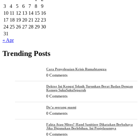
3
4
5
6
7
8
9
10
11
12
13
14
15
16
17
18
19
20
21
22
23
24
25
26
27
28
29
30
31
« Apr
Trending Posts
Cara Penyelesaian Krisis Rumahtangga
0 Comments
Doktor Ini Kongsi Teknik Turunkan Berat Badan Dengan
Konsep SukuSukuSeparuh
0 Comments
Do’a seorang suami
0 Comments
Fakta Atau Mitos? Hand Sanitizer Dikatakan Berbahaya
Jika Digunakan Berlebihan. Ini Penjelasannya
0 Comments