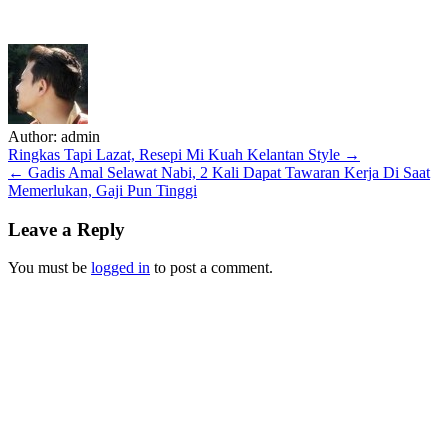
Author:
admin
Post
Ringkas Tapi Lazat, Resepi Mi Kuah Kelantan Style →
← Gadis Amal Selawat Nabi, 2 Kali Dapat Tawaran Kerja Di Saat
navigation
Memerlukan, Gaji Pun Tinggi
Leave a Reply
You must be
logged in
to post a comment.