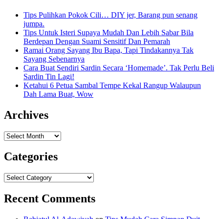
Tips Pulihkan Pokok Cili… DIY jer, Barang pun senang
jumpa.
Tips Untuk Isteri Supaya Mudah Dan Lebih Sabar Bila
Berdepan Dengan Suami Sensitif Dan Pemarah
Ramai Orang Sayang Ibu Bapa, Tapi Tindakannya Tak
Sayang Sebenarnya
Cara Buat Sendiri Sardin Secara ‘Homemade’. Tak Perlu Beli
Sardin Tin Lagi!
Ketahui 6 Petua Sambal Tempe Kekal Rangup Walaupun
Dah Lama Buat, Wow
Archives
Archives
Categories
Categories
Recent Comments