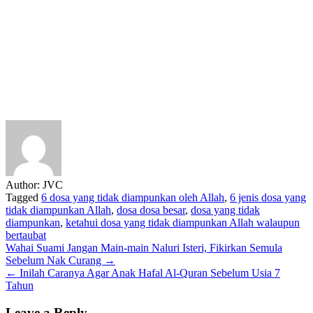
Author:
JVC
Tagged
6 dosa yang tidak diampunkan oleh Allah
,
6 jenis dosa yang
tidak diampunkan Allah
,
dosa dosa besar
,
dosa yang tidak
diampunkan
,
ketahui dosa yang tidak diampunkan Allah walaupun
bertaubat
Post
Wahai Suami Jangan Main-main Naluri Isteri, Fikirkan Semula
Sebelum Nak Curang →
navigation
← Inilah Caranya Agar Anak Hafal Al-Quran Sebelum Usia 7
Tahun
Leave a Reply