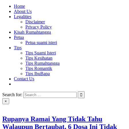
Home
About Us
Legalities
Disclaimer
Privacy Policy
Kisah Rumahtangga
Petua
Petua suami isteri
Tips
Tips Suami Isteri
Tips Kesihatan
Tips Rumahtangga
Tips Romantik
Tips IbuBapa
Contact Us
Search for:
×
Rupanya Ramai Yang Tidak Tahu
Walaupun Bertaubat, 6 Dosa Ini Tidak