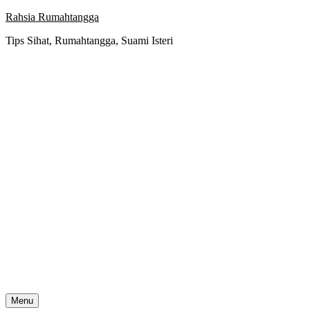
Skip
Rahsia Rumahtangga
to
Tips Sihat, Rumahtangga, Suami Isteri
content
Menu