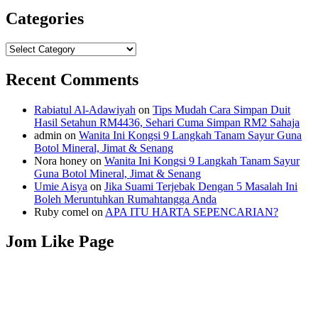
Categories
Categories
Recent Comments
Rabiatul Al-Adawiyah
on
Tips Mudah Cara Simpan Duit
Hasil Setahun RM4436, Sehari Cuma Simpan RM2 Sahaja
admin
on
Wanita Ini Kongsi 9 Langkah Tanam Sayur Guna
Botol Mineral, Jimat & Senang
Nora honey
on
Wanita Ini Kongsi 9 Langkah Tanam Sayur
Guna Botol Mineral, Jimat & Senang
Umie Aisya
on
Jika Suami Terjebak Dengan 5 Masalah Ini
Boleh Meruntuhkan Rumahtangga Anda
Ruby comel
on
APA ITU HARTA SEPENCARIAN?
Jom Like Page