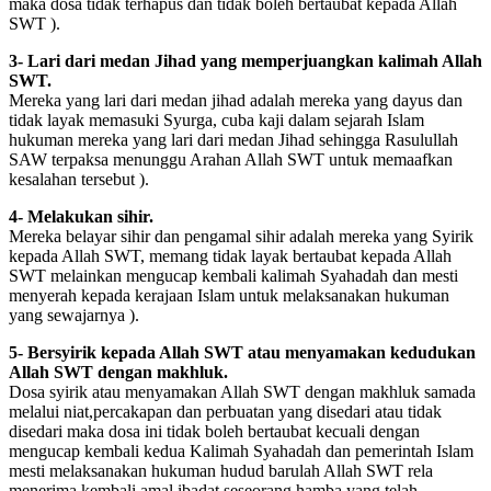
maka dosa tidak terhapus dan tidak boleh bertaubat kepada Allah
SWT ).
3- Lari dari medan Jihad yang memperjuangkan kalimah Allah
SWT.
Mereka yang lari dari medan jihad adalah mereka yang dayus dan
tidak layak memasuki Syurga, cuba kaji dalam sejarah Islam
hukuman mereka yang lari dari medan Jihad sehingga Rasulullah
SAW terpaksa menunggu Arahan Allah SWT untuk memaafkan
kesalahan tersebut ).
4- Melakukan sihir.
Mereka belayar sihir dan pengamal sihir adalah mereka yang Syirik
kepada Allah SWT, memang tidak layak bertaubat kepada Allah
SWT melainkan mengucap kembali kalimah Syahadah dan mesti
menyerah kepada kerajaan Islam untuk melaksanakan hukuman
yang sewajarnya ).
5- Bersyirik kepada Allah SWT atau menyamakan kedudukan
Allah SWT dengan makhluk.
Dosa syirik atau menyamakan Allah SWT dengan makhluk samada
melalui niat,percakapan dan perbuatan yang disedari atau tidak
disedari maka dosa ini tidak boleh bertaubat kecuali dengan
mengucap kembali kedua Kalimah Syahadah dan pemerintah Islam
mesti melaksanakan hukuman hudud barulah Allah SWT rela
menerima kembali amal ibadat seseorang hamba yang telah