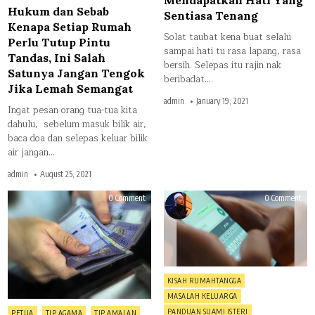
Mendapatkan Hati Yang
Hukum dan Sebab
Sentiasa Tenang
Kenapa Setiap Rumah
Solat taubat kena buat selalu
Perlu Tutup Pintu
sampai hati tu rasa lapang, rasa
Tandas, Ini Salah
bersih. Selepas itu rajin nak
Satunya Jangan Tengok
beribadat….
Jika Lemah Semangat
admin
January 19, 2021
Ingat pesan orang tua-tua kita
dahulu, sebelum masuk bilik air,
baca doa dan selepas keluar bilik
air jangan…
admin
August 25, 2021
on
on
0 Comment
0 Comment
Tak
Keb
Sangka
Wan
Inilah
Hari
5
Ini
Amalan
Mak
Punca
Stre
Keberkatan
Sua
Rezeki
Tak
Yang
Bag
Posted
KISAH RUMAHTANGGA
Kita
Perh
Tak
Sib
in
MASALAH KELUARGA
Perasan
Den
Han
Posted
PANDUAN SUAMI ISTERI
PETUA
TIP AGAMA
TIP AMALAN