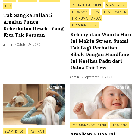
Ini
in
Nasi
PETUA SUAMI ISTERI
SUAMI ISTERI
TIPS
Pad
dari
TIP AGAMA
TIPS
TIPS ROMANTIK
Tak Sangka Inilah 5
Ust
Ebit
TIPS RUMAHTANGGA
Amalan Punca
Lew
TIPS SUAMI ISTERI
Keberkatan Rezeki Yang
Kebanyakan Wanita Hari
Kita Tak Perasan
Ini Makin Stress. Suami
admin
October 23, 2020
Tak Bagi Perhatian,
Sibuk Dengan Handfone.
Ini Nasihat Padu dari
Ustaz Ebit Lew.
admin
September 30, 2020
on
on
0 Comment
0 Comment
Wanita
Ama
Dalam
6
Tempoh
Doa
‘Iddah’,
Ini
Ketahuilah
Keti
Batasan
Men
Ini
Ana
Dalam
Aka
Memuliakan
Mem
Wanita
Men
Posted
PANDUAN SUAMI ISTERI
TIP AGAMA
Ora
in
Posted
Buk
SUAMI ISTERI
TAZKIRAH
Amalkan 6 Doa Ini
Han