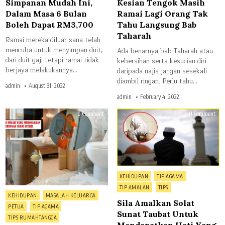
Simpanan Mudah Ini,
Kesian Tengok Masih
Dalam Masa 6 Bulan
Ramai Lagi Orang Tak
Boleh Dapat RM3,700
Tahu Langsung Bab
Taharah
Ramai mereka diluar sana telah
mencuba untuk menyimpan duit,
Ada benarnya bab Taharah atau
dari duit gaji tetapi ramai tidak
kebersihan serta kesucian diri
berjaya melakukannya….
daripada najis jangan sesekali
diambil ringan. Perlu tahu…
admin
August 31, 2022
admin
February 4, 2022
on
on
0 Comment
0 Comment
Hukum
Sila
dan
Ama
Sebab
Sola
Kenapa
Sun
Setiap
Tau
Rumah
Unt
Perlu
Men
Tutup
Hati
Pintu
Yan
Tandas,
Sent
Posted
KEHIDUPAN
TIP AGAMA
Ini
Ten
in
Salah
TIP AMALAN
TIPS
Satunya
Posted
KEHIDUPAN
MASALAH KELUARGA
Jangan
Sila Amalkan Solat
in
Tengok
PETUA
TIP AGAMA
Jika
Sunat Taubat Untuk
Lemah
TIPS RUMAHTANGGA
Semangat