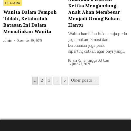
in
TIP AGAMA
Ketika Mengandung,
Wanita Dalam Tempoh
Anak Akan Membesar
‘Iddah’, Ketahuilah
Menjadi Orang Bukan
Batasan Ini Dalam
Hantu
Memuliakan Wanita
Waktu hamil ibu bukan saja perlu
jaga makan. Emosi dan
admin
December 29, 2019
kerohanian juga perlu
dipertingkatkan agar bayi yang…
Rahsia Rumahtangga Dot Com
June 25, 2019
Posts
1
2
3
…
6
Older posts →
pagination