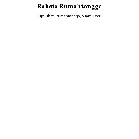
Skip
Rahsia Rumahtangga
to
content
Tips Sihat, Rumahtangga, Suami Isteri