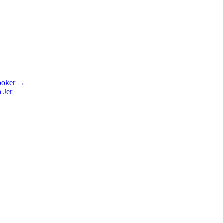
Cooker →
 Jer