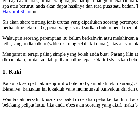
Percaya atau tidak, urutan yang bagus mampu hilangkan tekanan hari
spa atau berurut, anda akan dapat hasilnya dan rasa puas satu badan.
Hazairul Sham
ini.
Sis akan share tentang jenis urutan yang diperlukan seorang peremp
berbanding lelaki. Ok, penat yang sis maksudkan bukan penat mental (t
Walaupun seorang perempuan itu belum berkahwin atau melahirkan ana
letih, jangan diabaikan (which is mmg selalu kita buat), atas alasan t
Mengurut ni terapi paling simple yang boleh anda buat. Pasang lili
dimanjakan, urutan adalah pilihan paling tepat. Ok, ini sis listkan b
1. Kaki
Kalau tak sempat nak mengurut whole body, ambillah lebih kurang 30 
Biasanya, bahagian ini jugaklah yang mempunyai banyak angin dan ura
Wanita dah bersalin khususnya, sakit di celahan peha ketika diurut a
belakang pelipat lutut. Jika anda obes atau seorang yang aktif, maka 