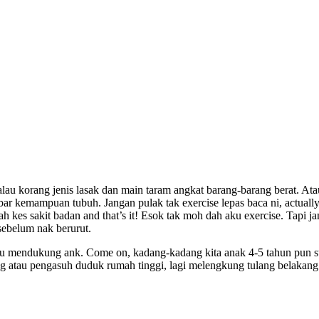
lau korang jenis lasak dan main taram angkat barang-barang berat. Atau
abar kemampuan tubuh. Jangan pulak tak exercise lepas baca ni, actuall
lah kes sakit badan and that’s it! Esok tak moh dah aku exercise. Tapi j
 sebelum nak berurut.
lalu mendukung ank. Come on, kadang-kadang kita anak 4-5 tahun pun 
 atau pengasuh duduk rumah tinggi, lagi melengkung tulang belakang t