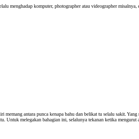
selalu menghadap komputer, photographer atau videographer misalnya, d
diri memang antara punca kenapa bahu dan belikat tu selalu sakit. Ya
 itu. Untuk melegakan bahagian ini, selalunya tekanan ketika menguru