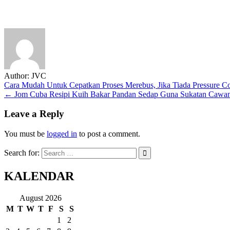
Author:
JVC
Post
Cara Mudah Untuk Cepatkan Proses Merebus, Jika Tiada Pressure 
← Jom Cuba Resipi Kuih Bakar Pandan Sedap Guna Sukatan Cawan
navigation
Leave a Reply
You must be
logged in
to post a comment.
Search for:
KALENDAR
August 2026
M
T
W
T
F
S
S
1
2