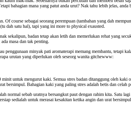
an kaum mak-mak. Sebenarnya bukan percutian dan membeli belah saja y
 Tetapi bahagian mana yang patut anda urut? Nak tahu lebih jelas, and
uan. Of course sebagai seorang perempuan (tambahan yang dah mempuny
u dah satu hal), tapi yang ini more to physical exausted.
k sekalipun, badan tetap akan letih dan memerlukan rehat yang secuku
ak ada masa dan tak penting.
n atau penggunaan minyak pati aromaterapi memang membantu, tetapi k
eberapa urutan yang diperlukan oleh seseorg wanita gitchewww:
minit untuk mengurut kaki. Semua stres badan ditanggung oleh kaki oka
t bersimpul. Bahagian kaki yang paling stres adalah betis dan celah p
dalah normal sebab uratnya bersangkut paut dengan rahim kita. Satu lag
bersiap sedialah untuk merasai kesakitan ketika angin dan urat bersimpu