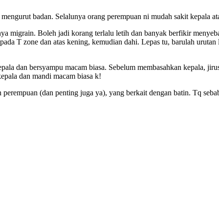
m mengurut badan. Selalunya orang perempuan ni mudah sakit kepala at
inya migrain. Boleh jadi korang terlalu letih dan banyak berfikir menye
da T zone dan atas kening, kemudian dahi. Lepas tu, barulah urutan le
kepala dan bersyampu macam biasa. Sebelum membasahkan kepala, jirus a
 kepala dan mandi macam biasa k!
an perempuan (dan penting juga ya), yang berkait dengan batin. Tq sebab