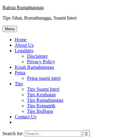
Skip
Rahsia Rumahtangga
to
Tips Sihat, Rumahtangga, Suami Isteri
content
Menu
Home
About Us
Legalities
Disclaimer
Privacy Policy
Kisah Rumahtangga
Petua
Petua suami isteri
Tips
Tips Suami Isteri
Tips Kesihatan
Tips Rumahtangga
Tips Romantik
Tips IbuBapa
Contact Us
Search for: