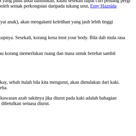
ang patut anda dahulukan, kalau sesekali dapat curi peluang pergi
a boleh semak perkongsian daripada tukang urut,
Emy Haznida
ai anak), akan mengalami keletihan yang jauh lebih tinggi
pnya. Sesekali, korang kena trust your body. Bila dah mula rasa
alau korang memerlukan ruang dan masa untuk berehat sambil
y, sebab itulah bila kita mengurut, akan dimulakan dari kaki.
eha.
i kawasan azab sakitnya jika diurut pada kaki adalah bahagian
l dibetulkan semasa diurut.