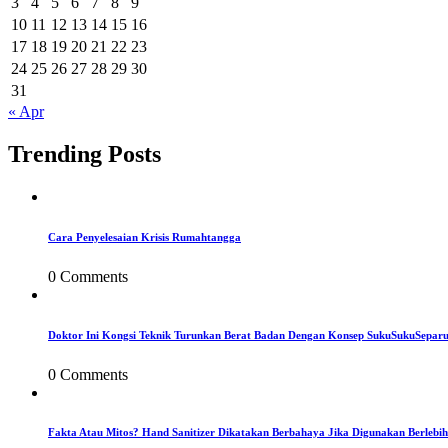
3
4
5
6
7
8
9
10
11
12
13
14
15
16
17
18
19
20
21
22
23
24
25
26
27
28
29
30
31
« Apr
Trending Posts
Cara Penyelesaian Krisis Rumahtangga
0 Comments
Doktor Ini Kongsi Teknik Turunkan Berat Badan Dengan Konsep SukuSukuSepar
0 Comments
Fakta Atau Mitos? Hand Sanitizer Dikatakan Berbahaya Jika Digunakan Berlebih