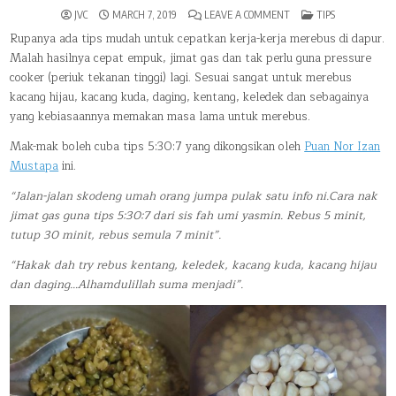
ON
POSTED
JVC
MARCH 7, 2019
LEAVE A COMMENT
TIPS
CARA
IN
MUDAH
Rupanya ada tips mudah untuk cepatkan kerja-kerja merebus di dapur.
UNTUK
Malah hasilnya cepat empuk, jimat gas dan tak perlu guna pressure
CEPATKAN
PROSES
cooker (periuk tekanan tinggi) lagi. Sesuai sangat untuk merebus
MEREBUS,
JIKA
kacang hijau, kacang kuda, daging, kentang, keledek dan sebagainya
TIADA
PRESSURE
yang kebiasaannya memakan masa lama untuk merebus.
COOKER
Mak-mak boleh cuba tips 5:30:7 yang dikongsikan oleh
Puan Nor Izan
Mustapa
ini.
“Jalan-jalan skodeng umah orang jumpa pulak satu info ni.Cara nak
jimat gas guna tips 5:30:7 dari sis fah umi yasmin. Rebus 5 minit,
tutup 30 minit, rebus semula 7 minit”.
“Hakak dah try rebus kentang, keledek, kacang kuda, kacang hijau
dan daging…Alhamdulillah suma menjadi”.