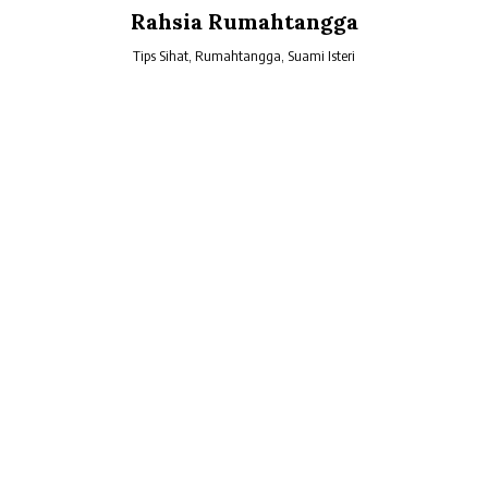
Skip
Rahsia Rumahtangga
to
content
Tips Sihat, Rumahtangga, Suami Isteri