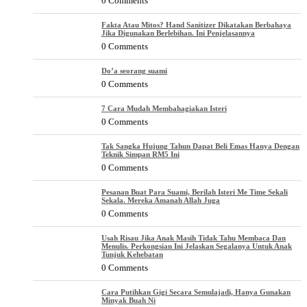
0 Comments
Fakta Atau Mitos? Hand Sanitizer Dikatakan Berbahaya
Jika Digunakan Berlebihan. Ini Penjelasannya
0 Comments
Do’a seorang suami
0 Comments
7 Cara Mudah Membahagiakan Isteri
0 Comments
Tak Sangka Hujung Tahun Dapat Beli Emas Hanya Dengan
Teknik Simpan RM5 Ini
0 Comments
Pesanan Buat Para Suami, Berilah Isteri Me Time Sekali
Sekala. Mereka Amanah Allah Juga
0 Comments
Usah Risau Jika Anak Masih Tidak Tahu Membaca Dan
Menulis. Perkongsian Ini Jelaskan Segalanya Untuk Anak
Tunjuk Kehebatan
0 Comments
Cara Putihkan Gigi Secara Semulajadi, Hanya Gunakan
Minyak Buah Ni