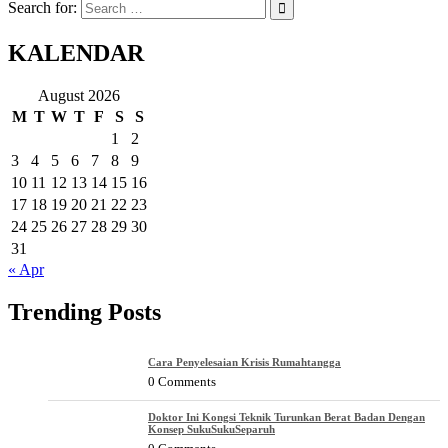
Search for:
KALENDAR
August 2026
M
T
W
T
F
S
S
1
2
3
4
5
6
7
8
9
10
11
12
13
14
15
16
17
18
19
20
21
22
23
24
25
26
27
28
29
30
31
« Apr
Trending Posts
Cara Penyelesaian Krisis Rumahtangga
0 Comments
Doktor Ini Kongsi Teknik Turunkan Berat Badan Dengan
Konsep SukuSukuSeparuh