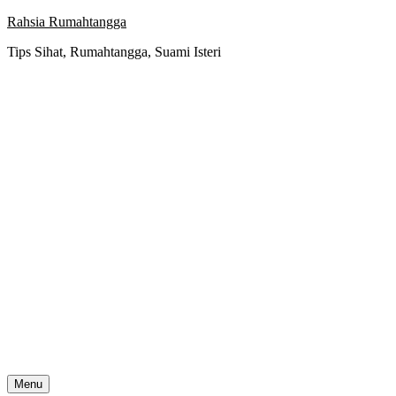
Skip
Rahsia Rumahtangga
to
Tips Sihat, Rumahtangga, Suami Isteri
content
Menu