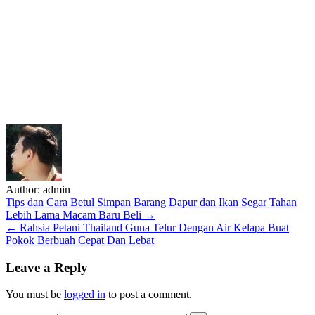
Author:
admin
Post
Tips dan Cara Betul Simpan Barang Dapur dan Ikan Segar Tahan
Lebih Lama Macam Baru Beli →
navigation
← Rahsia Petani Thailand Guna Telur Dengan Air Kelapa Buat
Pokok Berbuah Cepat Dan Lebat
Leave a Reply
You must be
logged in
to post a comment.