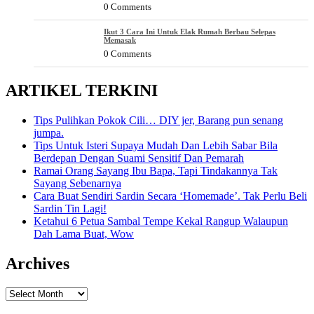
0 Comments
Ikut 3 Cara Ini Untuk Elak Rumah Berbau Selepas
Memasak
0 Comments
ARTIKEL TERKINI
Tips Pulihkan Pokok Cili… DIY jer, Barang pun senang
jumpa.
Tips Untuk Isteri Supaya Mudah Dan Lebih Sabar Bila
Berdepan Dengan Suami Sensitif Dan Pemarah
Ramai Orang Sayang Ibu Bapa, Tapi Tindakannya Tak
Sayang Sebenarnya
Cara Buat Sendiri Sardin Secara ‘Homemade’. Tak Perlu Beli
Sardin Tin Lagi!
Ketahui 6 Petua Sambal Tempe Kekal Rangup Walaupun
Dah Lama Buat, Wow
Archives
Archives