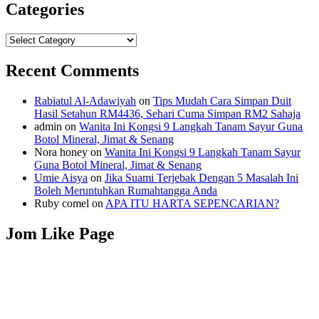
Categories
Categories
Recent Comments
Rabiatul Al-Adawiyah
on
Tips Mudah Cara Simpan Duit
Hasil Setahun RM4436, Sehari Cuma Simpan RM2 Sahaja
admin
on
Wanita Ini Kongsi 9 Langkah Tanam Sayur Guna
Botol Mineral, Jimat & Senang
Nora honey
on
Wanita Ini Kongsi 9 Langkah Tanam Sayur
Guna Botol Mineral, Jimat & Senang
Umie Aisya
on
Jika Suami Terjebak Dengan 5 Masalah Ini
Boleh Meruntuhkan Rumahtangga Anda
Ruby comel
on
APA ITU HARTA SEPENCARIAN?
Jom Like Page