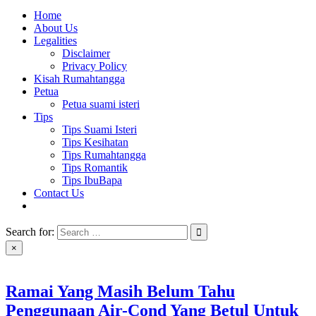
Home
About Us
Legalities
Disclaimer
Privacy Policy
Kisah Rumahtangga
Petua
Petua suami isteri
Tips
Tips Suami Isteri
Tips Kesihatan
Tips Rumahtangga
Tips Romantik
Tips IbuBapa
Contact Us
Search for:
×
Ramai Yang Masih Belum Tahu
Penggunaan Air-Cond Yang Betul Untuk