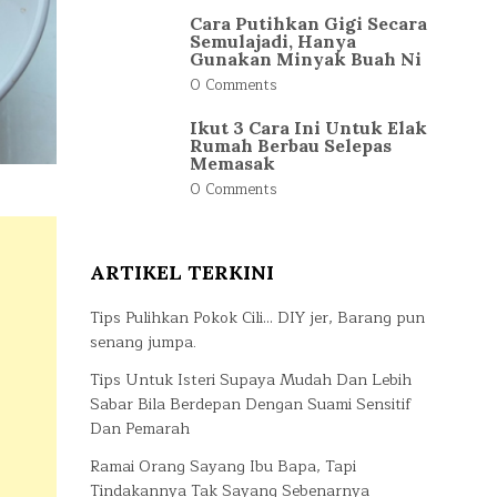
Cara Putihkan Gigi Secara
Semulajadi, Hanya
Gunakan Minyak Buah Ni
0 Comments
Ikut 3 Cara Ini Untuk Elak
Rumah Berbau Selepas
Memasak
0 Comments
ARTIKEL TERKINI
Tips Pulihkan Pokok Cili… DIY jer, Barang pun
senang jumpa.
Tips Untuk Isteri Supaya Mudah Dan Lebih
Sabar Bila Berdepan Dengan Suami Sensitif
Dan Pemarah
Ramai Orang Sayang Ibu Bapa, Tapi
Tindakannya Tak Sayang Sebenarnya