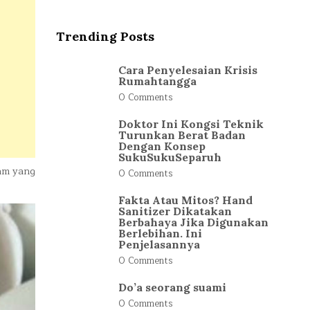
Trending Posts
Cara Penyelesaian Krisis
Rumahtangga
0 Comments
Doktor Ini Kongsi Teknik
Turunkan Berat Badan
Dengan Konsep
SukuSukuSeparuh
ram yang
0 Comments
Fakta Atau Mitos? Hand
Sanitizer Dikatakan
Berbahaya Jika Digunakan
Berlebihan. Ini
Penjelasannya
0 Comments
Do’a seorang suami
0 Comments