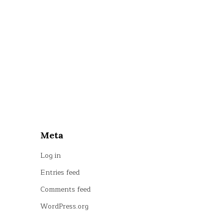
Meta
Log in
Entries feed
Comments feed
WordPress.org