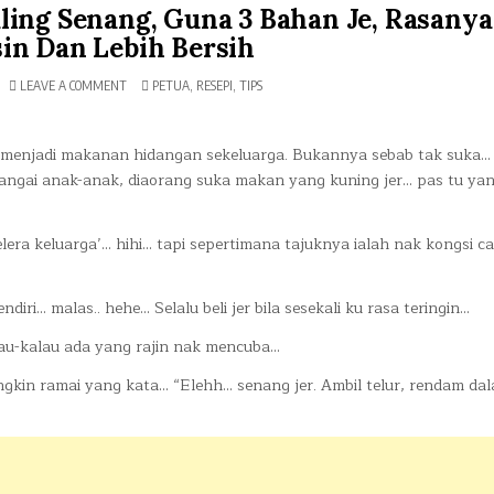
aling Senang, Guna 3 Bahan Je, Rasanya
sin Dan Lebih Bersih
ON
POSTED
LEAVE A COMMENT
PETUA
,
RESEPI
,
TIPS
TIPS
IN
DAN
CARA
BUAT
alu menjadi makanan hidangan sekeluarga. Bukannya sebab tak suka… 
TELUR
MASIN
angai anak-anak, diaorang suka makan yang kuning jer… pas tu ya
PALING
SENANG,
GUNA
3
BAHAN
elera keluarga’… hihi… tapi sepertimana tajuknya ialah nak kongsi c
JE,
RASANYA
TAK
TERLALU
MASIN
diri… malas.. hehe… Selalu beli jer bila sesekali ku rasa teringin…
DAN
LEBIH
BERSIH
lau-kalau ada yang rajin nak mencuba…
ngkin ramai yang kata… “Elehh… senang jer. Ambil telur, rendam dal