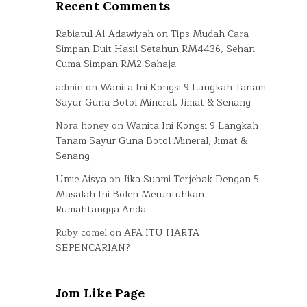
Recent Comments
Rabiatul Al-Adawiyah
on
Tips Mudah Cara
Simpan Duit Hasil Setahun RM4436, Sehari
Cuma Simpan RM2 Sahaja
admin
on
Wanita Ini Kongsi 9 Langkah Tanam
Sayur Guna Botol Mineral, Jimat & Senang
Nora honey
on
Wanita Ini Kongsi 9 Langkah
Tanam Sayur Guna Botol Mineral, Jimat &
Senang
Umie Aisya
on
Jika Suami Terjebak Dengan 5
Masalah Ini Boleh Meruntuhkan
Rumahtangga Anda
Ruby comel
on
APA ITU HARTA
SEPENCARIAN?
Jom Like Page