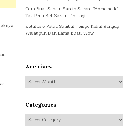
Cara Buat Sendiri Sardin Secara ‘Homemade’.
Tak Perlu Beli Sardin Tin Lagi!
eloknya
Ketahui 6 Petua Sambal Tempe Kekal Rangup
Walaupun Dah Lama Buat, Wow
cau
Archives
Archives
kas
Categories
n,
Categories