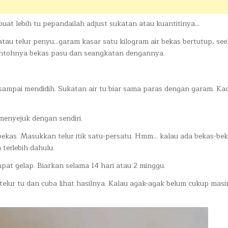
buat lebih tu pepandailah adjust sukatan atau kuantitinya…
m atau telur penyu…garam kasar satu kilogram air bekas bertutup, se
contohnya bekas pasu dan seangkatan dengannya.
 sampai mendidih. Sukatan air tu biar sama paras dengan garam. Ka
 menyejuk dengan sendiri.
 bekas. Masukkan telur itik satu-persatu. Hmm… kalau ada bekas-be
 terlebih dahulu.
pat gelap. Biarkan selama 14 hari atau 2 minggu.
s telur tu dan cuba lihat hasilnya. Kalau agak-agak belum cukup masi