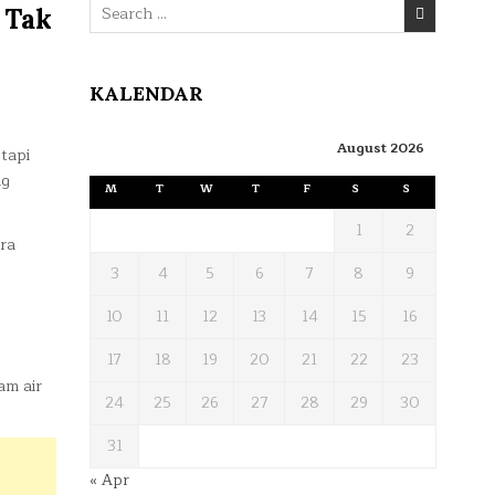
Search
 Tak
for:
KALENDAR
August 2026
tapi
ng
M
T
W
T
F
S
S
1
2
ara
3
4
5
6
7
8
9
10
11
12
13
14
15
16
17
18
19
20
21
22
23
am air
24
25
26
27
28
29
30
31
« Apr