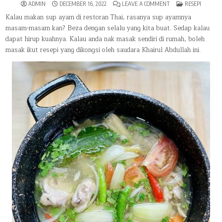
ON
POSTED
ADMIN
DECEMBER 16, 2022
LEAVE A COMMENT
RESEPI
RESEPI
IN
SEDAP
Kalau makan sup ayam di restoran Thai, rasanya sup ayamnya
SUP
masam-masam kan? Beza dengan selalu yang kita buat. Sedap kalau
AYAM
SIAM.
dapat hirup kuahnya. Kalau anda nak masak sendiri di rumah, boleh
PEDAS,
MASIN,
masak ikut resepi yang dikongsi oleh saudara Khairul Abdullah ini.
MASAM
DALAM
SATU
RASA!