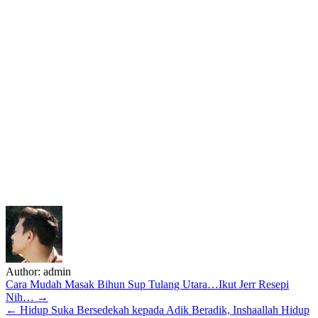
Author:
admin
Post
Cara Mudah Masak Bihun Sup Tulang Utara…Ikut Jerr Resepi
Nih… →
navigation
← Hidup Suka Bersedekah kepada Adik Beradik, Inshaallah Hidup