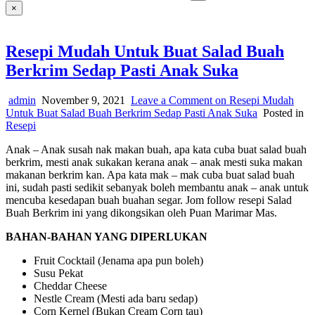
×
Resepi Mudah Untuk Buat Salad Buah
Berkrim Sedap Pasti Anak Suka
admin
November 9, 2021
Leave a Comment
on Resepi Mudah
Untuk Buat Salad Buah Berkrim Sedap Pasti Anak Suka
Posted in
Resepi
Anak – Anak susah nak makan buah, apa kata cuba buat salad buah
berkrim, mesti anak sukakan kerana anak – anak mesti suka makan
makanan berkrim kan. Apa kata mak – mak cuba buat salad buah
ini, sudah pasti sedikit sebanyak boleh membantu anak – anak untuk
mencuba kesedapan buah buahan segar. Jom follow resepi Salad
Buah Berkrim ini yang dikongsikan oleh Puan Marimar Mas.
BAHAN-BAHAN YANG DIPERLUKAN
Fruit Cocktail (Jenama apa pun boleh)
Susu Pekat
Cheddar Cheese
Nestle Cream (Mesti ada baru sedap)
Corn Kernel (Bukan Cream Corn tau)