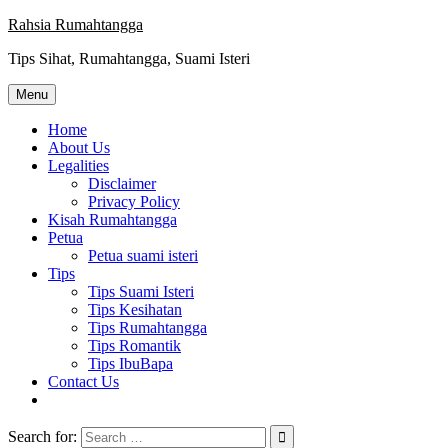
Skip
Rahsia Rumahtangga
to
Tips Sihat, Rumahtangga, Suami Isteri
content
Menu
Home
About Us
Legalities
Disclaimer
Privacy Policy
Kisah Rumahtangga
Petua
Petua suami isteri
Tips
Tips Suami Isteri
Tips Kesihatan
Tips Rumahtangga
Tips Romantik
Tips IbuBapa
Contact Us
Search for: