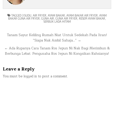
TAGGED
3 SUDU
,
AIR FRYER
,
AYAM BAKAR
,
AYAM BAKAR AIR FRYER
,
AYAM
BAKAR GUNA AIR FRYER
,
GUNA AIR
,
GUNA AIR FRYER
,
RESEPI AYAM BAKAR
,
SERBUK LADA HITAM
Post
Tanam Sayur Keliling Rumah Niat Untuk Sedekah Pada Jiran!
“Siapa Nak Ambil Sahaja…” →
navigation
← Ada Rupanya Cara Tanam Ros Jepun Ni Nak Bagi Merimbun &
Berbunga Lebat. Pengusaha Ros Jepun Ni Kongsikan Rahsianya!
Leave a Reply
You must be
logged in
to post a comment.