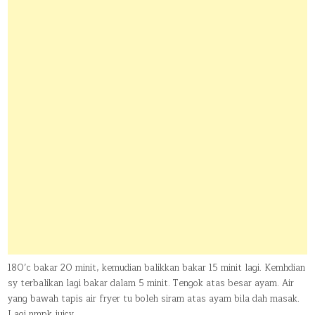
180’c bakar 20 minit, kemudian balikkan bakar 15 minit lagi. Kemhdian
sy terbalikan lagi bakar dalam 5 minit. Tengok atas besar ayam. Air
yang bawah tapis air fryer tu boleh siram atas ayam bila dah masak.
Lagi nmpk juicy.