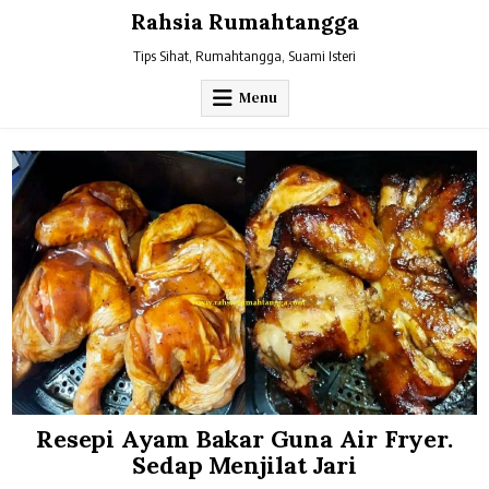
Skip
Rahsia Rumahtangga
to
content
Tips Sihat, Rumahtangga, Suami Isteri
Menu
Resepi Ayam Bakar Guna Air Fryer.
Sedap Menjilat Jari