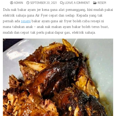
ON
POSTED
ADMIN
SEPTEMBER 20, 2021
LEAVE A COMMENT
RESEPI
RESEPI
IN
AYAM
Dulu nak bakar ayam jer kena guna alat pemanggang, kini mudah pakai
BAKAR
elektrik sahaja guna Air Fyer cepat dan sedap. Kepada yang tak
GUNA
AIR
pernah ada
resepi
bakar ayam guna air fryer boleh cuba resepi ni
FRYER.
SEDAP
mana tahukan anak – anak nak makan ayam bakar boleh terus buat,
MENJILAT
JARI
mudah dan cepat tak perlu pakai dapur gas, elektrik sahaja.