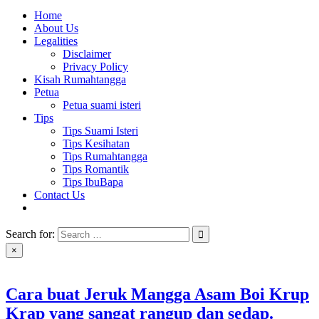
Home
About Us
Legalities
Disclaimer
Privacy Policy
Kisah Rumahtangga
Petua
Petua suami isteri
Tips
Tips Suami Isteri
Tips Kesihatan
Tips Rumahtangga
Tips Romantik
Tips IbuBapa
Contact Us
Search for:
×
Cara buat Jeruk Mangga Asam Boi Krup
Krap yang sangat rangup dan sedap.