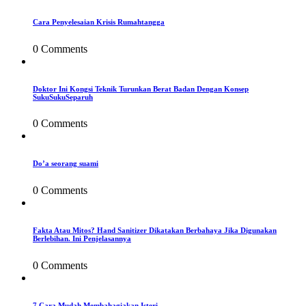
Cara Penyelesaian Krisis Rumahtangga
0 Comments
Doktor Ini Kongsi Teknik Turunkan Berat Badan Dengan Konsep
SukuSukuSeparuh
0 Comments
Do’a seorang suami
0 Comments
Fakta Atau Mitos? Hand Sanitizer Dikatakan Berbahaya Jika Digunakan
Berlebihan. Ini Penjelasannya
0 Comments
7 Cara Mudah Membahagiakan Isteri