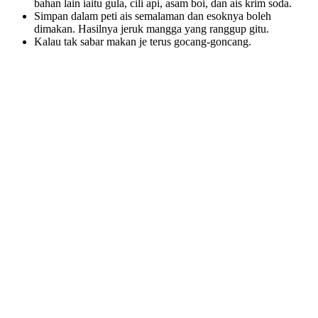
bahan lain iaitu gula, cili api, asam boi, dan ais krim soda.
Simpan dalam peti ais semalaman dan esoknya boleh
dimakan. Hasilnya jeruk mangga yang ranggup gitu.
Kalau tak sabar makan je terus gocang-goncang.