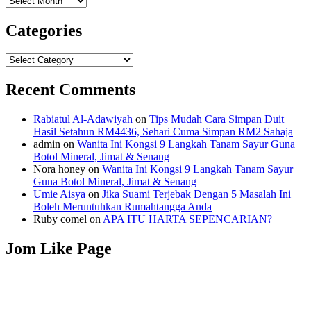
Categories
Categories
Recent Comments
Rabiatul Al-Adawiyah
on
Tips Mudah Cara Simpan Duit
Hasil Setahun RM4436, Sehari Cuma Simpan RM2 Sahaja
admin
on
Wanita Ini Kongsi 9 Langkah Tanam Sayur Guna
Botol Mineral, Jimat & Senang
Nora honey
on
Wanita Ini Kongsi 9 Langkah Tanam Sayur
Guna Botol Mineral, Jimat & Senang
Umie Aisya
on
Jika Suami Terjebak Dengan 5 Masalah Ini
Boleh Meruntuhkan Rumahtangga Anda
Ruby comel
on
APA ITU HARTA SEPENCARIAN?
Jom Like Page