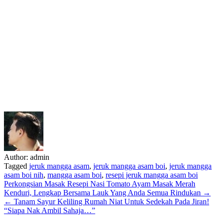
Author:
admin
Tagged
jeruk mangga asam
,
jeruk mangga asam boi
,
jeruk mangga
asam boi nih
,
mangga asam boi
,
resepi jeruk mangga asam boi
Post
Perkongsian Masak Resepi Nasi Tomato Ayam Masak Merah
Kenduri, Lengkap Bersama Lauk Yang Anda Semua Rindukan →
navigation
← Tanam Sayur Keliling Rumah Niat Untuk Sedekah Pada Jiran!
“Siapa Nak Ambil Sahaja…”