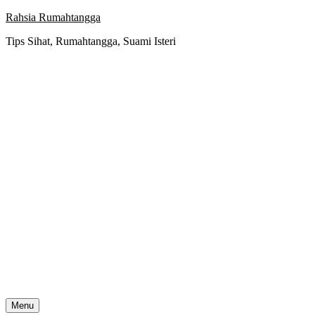
Skip
Rahsia Rumahtangga
to
Tips Sihat, Rumahtangga, Suami Isteri
content
Menu