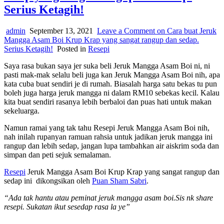
Serius Ketagih!
admin
September 13, 2021
Leave a Comment
on Cara buat Jeruk
Mangga Asam Boi Krup Krap yang sangat rangup dan sedap.
Serius Ketagih!
Posted in
Resepi
Saya rasa bukan saya jer suka beli Jeruk Mangga Asam Boi ni, ni
pasti mak-mak selalu beli juga kan Jeruk Mangga Asam Boi nih, apa
kata cuba buat sendiri je di rumah. Biasalah harga satu bekas tu pun
boleh juga harga jeruk mangga ni dalam RM10 sebekas kecil. Kalau
kita buat sendiri rasanya lebih berbaloi dan puas hati untuk makan
sekeluarga.
Namun ramai yang tak tahu Resepi Jeruk Mangga Asam Boi nih,
nah inilah rupanyan ramuan rahsia untuk jadikan jeruk mangga ini
rangup dan lebih sedap, jangan lupa tambahkan air aiskrim soda dan
simpan dan peti sejuk semalaman.
Resepi
Jeruk Mangga Asam Boi Krup Krap yang sangat rangup dan
sedap ini dikongsikan oleh
Puan Sham Sabri
.
“Ada tak hantu atau peminat jeruk mangga asam boi.Sis nk share
resepi. Sukatan ikut sesedap rasa la ye”