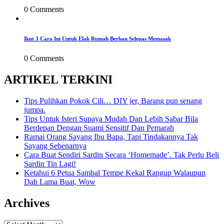
0 Comments
Ikut 3 Cara Ini Untuk Elak Rumah Berbau Selepas Memasak
0 Comments
ARTIKEL TERKINI
Tips Pulihkan Pokok Cili… DIY jer, Barang pun senang
jumpa.
Tips Untuk Isteri Supaya Mudah Dan Lebih Sabar Bila
Berdepan Dengan Suami Sensitif Dan Pemarah
Ramai Orang Sayang Ibu Bapa, Tapi Tindakannya Tak
Sayang Sebenarnya
Cara Buat Sendiri Sardin Secara ‘Homemade’. Tak Perlu Beli
Sardin Tin Lagi!
Ketahui 6 Petua Sambal Tempe Kekal Rangup Walaupun
Dah Lama Buat, Wow
Archives
Archives