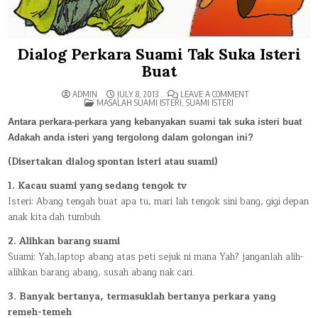
Dialog Perkara Suami Tak Suka Isteri
Buat
ON
ADMIN
JULY 8, 2013
LEAVE A COMMENT
POSTED
DIALOG
MASALAH SUAMI ISTERI
,
SUAMI ISTERI
IN
PERKARA
SUAMI
Antara perkara-perkara yang kebanyakan suami tak suka isteri buat
TAK
SUKA
Adakah anda isteri yang tergolong dalam golongan ini?
ISTERI
BUAT
(Disertakan dialog spontan isteri atau suami)
1. Kacau suami yang sedang tengok tv
Isteri: Abang tengah buat apa tu, mari lah tengok sini bang, gigi depan
anak kita dah tumbuh.
2. Alihkan barang suami
Suami: Yah,laptop abang atas peti sejuk ni mana Yah? janganlah alih-
alihkan barang abang, susah abang nak cari.
3. Banyak bertanya, termasuklah bertanya perkara yang
remeh-temeh