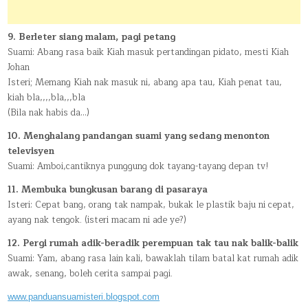
9. Berleter siang malam, pagi petang
Suami: Abang rasa baik Kiah masuk pertandingan pidato, mesti Kiah
Johan
Isteri; Memang Kiah nak masuk ni, abang apa tau, Kiah penat tau,
kiah bla,,,,bla,,,bla
(Bila nak habis da…)
10. Menghalang pandangan suami yang sedang menonton
televisyen
Suami: Amboi,cantiknya punggung dok tayang-tayang depan tv!
11. Membuka bungkusan barang di pasaraya
Isteri: Cepat bang, orang tak nampak, bukak le plastik baju ni cepat,
ayang nak tengok. (isteri macam ni ade ye?)
12. Pergi rumah adik-beradik perempuan tak tau nak balik-balik
Suami: Yam, abang rasa lain kali, bawaklah tilam batal kat rumah adik
awak, senang, boleh cerita sampai pagi.
www.panduansuamisteri.blogspot.com