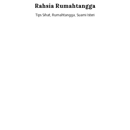
Skip
Rahsia Rumahtangga
to
content
Tips Sihat, Rumahtangga, Suami Isteri