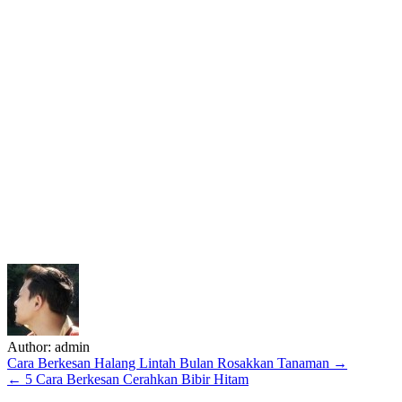
Author:
admin
Post
Cara Berkesan Halang Lintah Bulan Rosakkan Tanaman →
← 5 Cara Berkesan Cerahkan Bibir Hitam
navigation