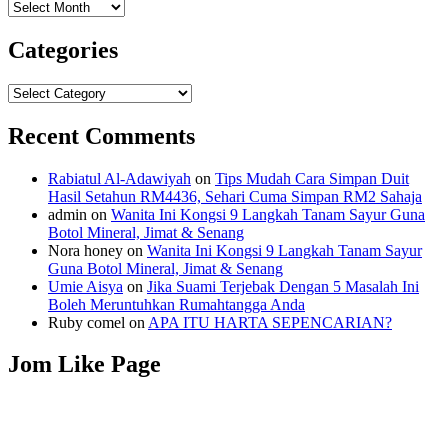
Archives
Categories
Categories
Recent Comments
Rabiatul Al-Adawiyah
on
Tips Mudah Cara Simpan Duit
Hasil Setahun RM4436, Sehari Cuma Simpan RM2 Sahaja
admin
on
Wanita Ini Kongsi 9 Langkah Tanam Sayur Guna
Botol Mineral, Jimat & Senang
Nora honey
on
Wanita Ini Kongsi 9 Langkah Tanam Sayur
Guna Botol Mineral, Jimat & Senang
Umie Aisya
on
Jika Suami Terjebak Dengan 5 Masalah Ini
Boleh Meruntuhkan Rumahtangga Anda
Ruby comel
on
APA ITU HARTA SEPENCARIAN?
Jom Like Page