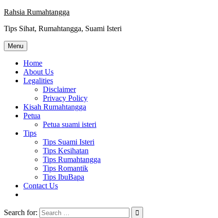
Skip
Rahsia Rumahtangga
to
Tips Sihat, Rumahtangga, Suami Isteri
content
Menu
Home
About Us
Legalities
Disclaimer
Privacy Policy
Kisah Rumahtangga
Petua
Petua suami isteri
Tips
Tips Suami Isteri
Tips Kesihatan
Tips Rumahtangga
Tips Romantik
Tips IbuBapa
Contact Us
Search for: