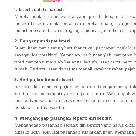
1. Isteri adalah manusia
Mereka adalah kaum wanita yang penuh dengan perasaan
mereka lakukan, maka perasaan mereka tenang dan gembir
mulai berkecamuk dan sering ingin mencari jalan keluar dar
2. Dengar pendapat isteri
Suami isteri perlu sering bertukar-tukar pendapat tidak kir
sebagai ‘ice-breaking’. Kemudian, berbincanglah mengen
isteri mengenai masalah kerjanya. Malah, isteri tentu berm
rumah. Dari situ isteri dapat mengenali karektor rakan pejab
3. Beri pujian kepada isteri
Jangan lokek memberi pujian kepada isteri dengan mengatak
isteri tatkala semangatnya hilang dan luntur. Memanglah waj
memastikan semuanya beres demi kemudahan suami dan anak
persiapan untuk esok hari.
4. Menganggap pasangan seperti diri sendiri
Menganggap pasangan sebagai diri sendiri yang harus dihargai
dikasihi lebih-lebih lagi pasangan suami dan isteri. Mengapa