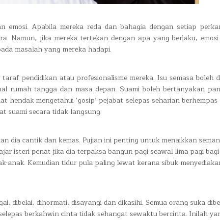
 emosi. Apabila mereka reda dan bahagia dengan setiap perka
a. Namun, jika mereka tertekan dengan apa yang berlaku, emosi
ipada masalah yang mereka hadapi.
a taraf pendidikan atau profesionalisme mereka. Isu semasa boleh d
ai hal rumah tangga dan masa depan. Suami boleh bertanyakan pa
inat hendak mengetahui ‘gosip’ pejabat selepas seharian berhempas 
at suami secara tidak langsung.
an dia cantik dan kemas. Pujian ini penting untuk menaikkan sema
ar isteri penat jika dia terpaksa bangun pagi seawal lima pagi bagi
-anak. Kemudian tidur pula paling lewat kerana sibuk menyediaka
, dibelai, dihormati, disayangi dan dikasihi. Semua orang suka dibe
 selepas berkahwin cinta tidak sehangat sewaktu bercinta. Inilah ya