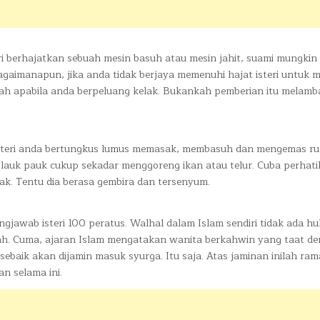
teri berhajatkan sebuah mesin basuh atau mesin jahit, suami mungkin
Bagaimanapun, jika anda tidak berjaya memenuhi hajat isteri untuk 
anlah apabila anda berpeluang kelak. Bukankah pemberian itu melam
ri isteri anda bertungkus lumus memasak, membasuh dan mengemas r
lauk pauk cukup sekadar menggoreng ikan atau telur. Cuba perhat
k. Tentu dia berasa gembira dan tersenyum.
awab isteri 100 peratus. Walhal dalam Islam sendiri tidak ada h
ah. Cuma, ajaran Islam mengatakan wanita berkahwin yang taat d
baik akan dijamin masuk syurga. Itu saja. Atas jaminan inilah ram
n selama ini.