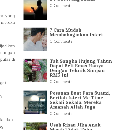
0 Comments
ra yang
 mereka
7 Cara Mudah
Membahagiakan Isteri
0 Comments
ijadikan
ndangan
pulas di
Tak Sangka Hujung Tahun
Dapat Beli Emas Hanya
Dengan Teknik Simpan
RM5 Ini
0 Comments
ngat
Pesanan Buat Para Suami,
n
Berilah Isteri Me Time
Sekali Sekala. Mereka
Amanah Allah Juga
0 Comments
lai dan
Usah Risau Jika Anak
ng
Masih Tidak Tahu