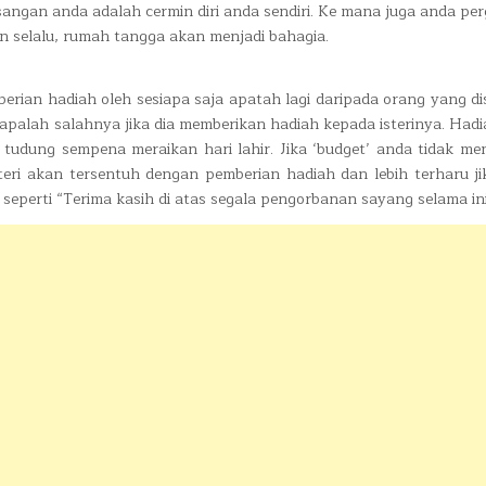
ngan anda adalah cermin diri anda sendiri. Ke mana juga anda per
n selalu, rumah tangga akan menjadi bahagia.
ian hadiah oleh sesiapa saja apatah lagi daripada orang yang di
 apalah salahnya jika dia memberikan hadiah kepada isterinya. Hadi
i tudung sempena meraikan hari lahir. Jika ‘budget’ anda tidak me
eri akan tersentuh dengan pemberian hadiah dan lebih terharu j
eperti “Terima kasih di atas segala pengorbanan sayang selama ini