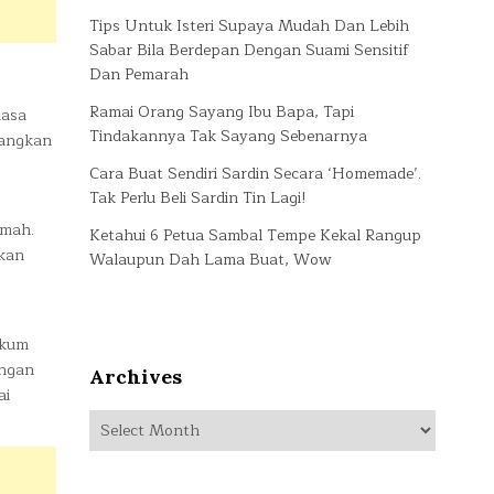
Tips Untuk Isteri Supaya Mudah Dan Lebih
Sabar Bila Berdepan Dengan Suami Sensitif
Dan Pemarah
Ramai Orang Sayang Ibu Bapa, Tapi
masa
Tindakannya Tak Sayang Sebenarnya
bangkan
Cara Buat Sendiri Sardin Secara ‘Homemade’.
Tak Perlu Beli Sardin Tin Lagi!
umah.
Ketahui 6 Petua Sambal Tempe Kekal Rangup
ikan
Walaupun Dah Lama Buat, Wow
ukum
engan
Archives
ai
Archives