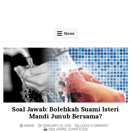
Menu
Soal Jawab: Bolehkah Suami Isteri
Mandi Junub Bersama?
ON
ADMIN
FEBRUARY 20, 2016
LEAVE A COMMENT
POSTED
SOAL
SOAL JAWAB
,
SUAMI ISTERI