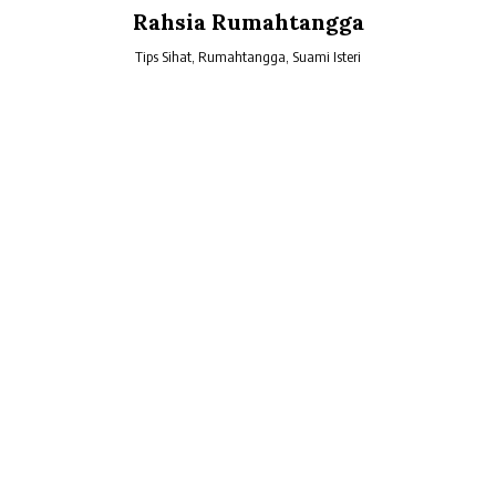
Skip
Rahsia Rumahtangga
to
content
Tips Sihat, Rumahtangga, Suami Isteri