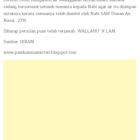
berebut-rebut mengambil air sehinggakan Aisyah dalam suasana
sedang berseronok-seronok meminta kepada Nabi agar air itu disimpan
untuknya kerana semuanya telah diambil oleh Nabi SAW (Sunan An-
Nasai : 239).
Diharap persolan puan telah terjawab. WALLAHU ‘A’LAM.
Sumber: IKRAM
www.panduansuamisteri.blogspot.com