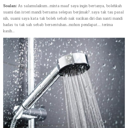
IN
JAWAB:
BOLEHKAH
Soalan:
As salamulaikum…minta maaf saya ingin bertanya, bolehkah
SUAMI
suami dan isteri mandi bersama selepas berjimak?..saya tak tau pasal
ISTERI
MANDI
nih, suami saya kata tak boleh sebab nak sucikan diri dan nanti mandi
JUNUB
BERSAMA?
hadas tu tak sah sebab bersentuhan…mohon pendapat…..terima
kasih…