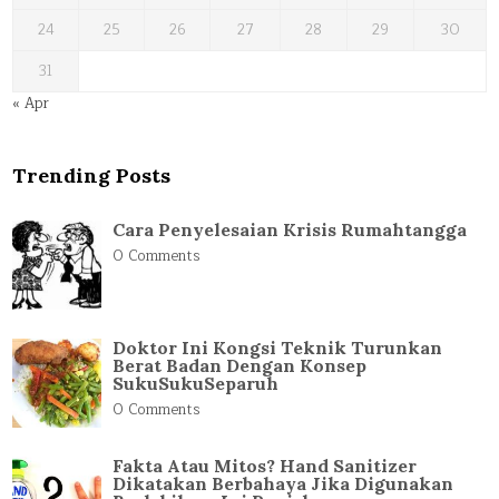
24
25
26
27
28
29
30
31
« Apr
Trending Posts
Cara Penyelesaian Krisis Rumahtangga
0 Comments
Doktor Ini Kongsi Teknik Turunkan
Berat Badan Dengan Konsep
SukuSukuSeparuh
0 Comments
Fakta Atau Mitos? Hand Sanitizer
Dikatakan Berbahaya Jika Digunakan