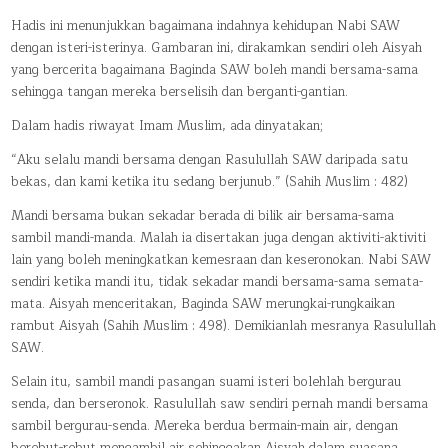
Hadis ini menunjukkan bagaimana indahnya kehidupan Nabi SAW
dengan isteri-isterinya. Gambaran ini, dirakamkan sendiri oleh Aisyah
yang bercerita bagaimana Baginda SAW boleh mandi bersama-sama
sehingga tangan mereka berselisih dan berganti-gantian.
Dalam hadis riwayat Imam Muslim, ada dinyatakan;
“Aku selalu mandi bersama dengan Rasulullah SAW daripada satu
bekas, dan kami ketika itu sedang berjunub.” (Sahih Muslim : 482)
Mandi bersama bukan sekadar berada di bilik air bersama-sama
sambil mandi-manda. Malah ia disertakan juga dengan aktiviti-aktiviti
lain yang boleh meningkatkan kemesraan dan keseronokan. Nabi SAW
sendiri ketika mandi itu, tidak sekadar mandi bersama-sama semata-
mata. Aisyah menceritakan, Baginda SAW merungkai-rungkaikan
rambut Aisyah (Sahih Muslim : 498). Demikianlah mesranya Rasulullah
SAW.
Selain itu, sambil mandi pasangan suami isteri bolehlah bergurau
senda, dan berseronok. Rasulullah saw sendiri pernah mandi bersama
sambil bergurau-senda. Mereka berdua bermain-main air, dengan