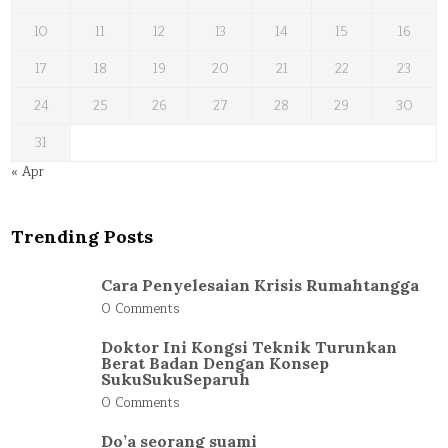
10
11
12
13
14
15
16
17
18
19
20
21
22
23
24
25
26
27
28
29
30
31
« Apr
Trending Posts
Cara Penyelesaian Krisis Rumahtangga
0 Comments
Doktor Ini Kongsi Teknik Turunkan
Berat Badan Dengan Konsep
SukuSukuSeparuh
0 Comments
Do’a seorang suami