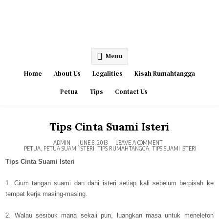
Menu
Home
About Us
Legalities
Kisah Rumahtangga
Petua
Tips
Contact Us
Tips Cinta Suami Isteri
ON
ADMIN
JUNE 8, 2013
LEAVE A COMMENT
POSTED
TIPS
PETUA
,
PETUA SUAMI ISTERI
,
TIPS RUMAHTANGGA
,
TIPS SUAMI ISTERI
IN
CINTA
SUAMI
Tips Cinta Suami Isteri
ISTERI
1. Cium tangan suami dan dahi isteri setiap kali sebelum berpisah ke
tempat kerja masing-masing.
2. Walau sesibuk mana sekali pun, luangkan masa untuk menelefon