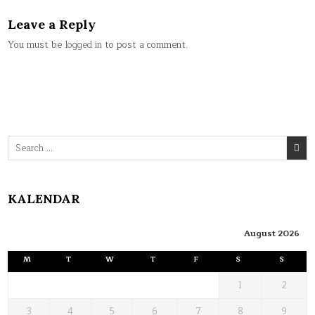
Leave a Reply
You must be
logged in
to post a comment.
Search
for:
KALENDAR
August 2026
M
T
W
T
F
S
S
1
2
3
4
5
6
7
8
9