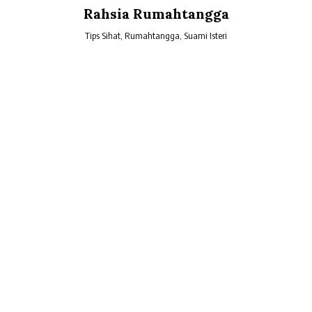
Skip
Rahsia Rumahtangga
to
content
Tips Sihat, Rumahtangga, Suami Isteri