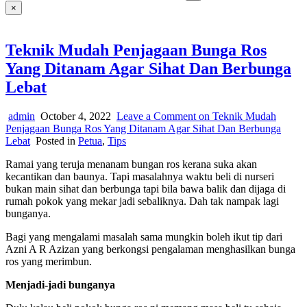
×
Teknik Mudah Penjagaan Bunga Ros
Yang Ditanam Agar Sihat Dan Berbunga
Lebat
admin
October 4, 2022
Leave a Comment
on Teknik Mudah
Penjagaan Bunga Ros Yang Ditanam Agar Sihat Dan Berbunga
Lebat
Posted in
Petua
,
Tips
Ramai yang teruja menanam bungan ros kerana suka akan
kecantikan dan baunya. Tapi masalahnya waktu beli di nurseri
bukan main sihat dan berbunga tapi bila bawa balik dan dijaga di
rumah pokok yang mekar jadi sebaliknya. Dah tak nampak lagi
bunganya.
Bagi yang mengalami masalah sama mungkin boleh ikut tip dari
Azni A R Azizan yang berkongsi pengalaman menghasilkan bunga
ros yang merimbun.
Menjadi-jadi bunganya