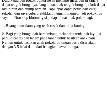
Dulu kalau beli pokok bunga ros ni memang masa beli tu sahaja
dapat tengok bunganya. Jangan kata nak tengok bunga, pokok dapat
hidup pun dah cukup bertuah. Tapi lepas dapat petua dari cikgu
sekolah dan saya cuba praktikkan memang menjadi-jadi pokok ros
saya ni. Non stop blooming siap dapat buat anak pokok lagi.
1. Buang daun-daun yang telah rosak dan mula kuning.
2. Bagi yang bunga dah berkembang mekar dan mula nak layu, ia
perlu dicantas dan tanam pada tanah untuk hasilkan anak baru.
Namun untuk hasilkan anak pokok, potongan perlu disertakan
dengan 3-5 helai daun dari bahagian bawah bunga.