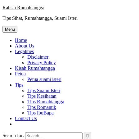
Skip
Rahsia Rumahtangga
to
Tips Sihat, Rumahtangga, Suami Isteri
content
Menu
Home
About Us
Legalities
Disclaimer
Privacy Policy
Kisah Rumahtangga
Petua
Petua suami isteri
Tips
Tips Suami Isteri
Tips Kesihatan
Tips Rumahtangga
Tips Romantik
Tips IbuBapa
Contact Us
Search for: