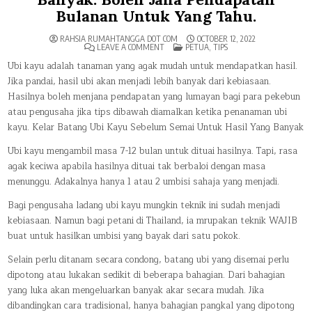
Bulanan Untuk Yang Tahu.
RAHSIA RUMAHTANGGA DOT COM
OCTOBER 12, 2022
ON
POSTED
LEAVE A COMMENT
PETUA
,
TIPS
TAK
IN
SANGKA
Ubi kayu adalah tanaman yang agak mudah untuk mendapatkan hasil.
ADA
Jika pandai, hasil ubi akan menjadi lebih banyak dari kebiasaan.
CARA
UNTUK
Hasilnya boleh menjana pendapatan yang lumayan bagi para pekebun
MENDAPATKAN
HASIL
atau pengusaha jika tips dibawah diamalkan ketika penanaman ubi
UBI
KAYU
kayu. Kelar Batang Ubi Kayu Sebelum Semai Untuk Hasil Yang Banyak
YANG
BANYAK.
BOLEH
Ubi kayu mengambil masa 7-12 bulan untuk dituai hasilnya. Tapi, rasa
JANA
PENDAPATAN
agak keciwa apabila hasilnya dituai tak berbaloi dengan masa
BULANAN
menunggu. Adakalnya hanya 1 atau 2 umbisi sahaja yang menjadi.
UNTUK
YANG
TAHU.
Bagi pengusaha ladang ubi kayu mungkin teknik ini sudah menjadi
kebiasaan. Namun bagi petani di Thailand, ia mrupakan teknik WAJIB
buat untuk hasilkan umbisi yang bayak dari satu pokok.
Selain perlu ditanam secara condong, batang ubi yang disemai perlu
dipotong atau lukakan sedikit di beberapa bahagian. Dari bahagian
yang luka akan mengeluarkan banyak akar secara mudah. Jika
dibandingkan cara tradisional, hanya bahagian pangkal yang dipotong