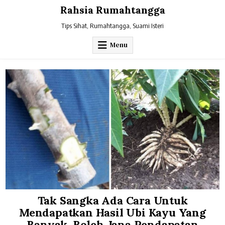
Skip
Rahsia Rumahtangga
to
content
Tips Sihat, Rumahtangga, Suami Isteri
Menu
Tak Sangka Ada Cara Untuk
Mendapatkan Hasil Ubi Kayu Yang
Banyak. Boleh Jana Pendapatan