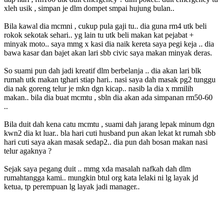
xleh usik , simpan je dlm dompet smpai hujung bulan..
Bila kawal dia mcmni , cukup pula gaji tu.. dia guna rm4 utk beli
rokok sekotak sehari.. yg lain tu utk beli makan kat pejabat +
minyak moto.. saya mmg x kasi dia naik kereta saya pegi keja .. dia
bawa kasar dan bajet akan lari sbb civic saya makan minyak deras.
So suami pun dah jadi kreatif dlm berbelanja .. dia akan lari blk
rumah utk makan tghari stiap hari.. nasi saya dah masak pg2 tunggu
dia nak goreng telur je mkn dgn kicap.. nasib la dia x mmilih
makan.. bila dia buat mcmtu , sbln dia akan ada simpanan rm50-60
..
Bila duit dah kena catu mcmtu , suami dah jarang lepak minum dgn
kwn2 dia kt luar.. bla hari cuti husband pun akan lekat kt rumah sbb
hari cuti saya akan masak sedap2.. dia pun dah bosan makan nasi
telur agaknya
?
Sejak saya pegang duit .. mmg xda masalah nafkah dah dlm
rumahtangga kami.. mungkin btul org kata lelaki ni lg layak jd
ketua, tp perempuan lg layak jadi manager..