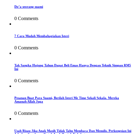
Do’a seorang suami
0 Comments
7 Cara Mudah Membahagiakan Isteri
0 Comments
Tak Sangka Hujung Tahun Dapat Beli Emas Hanya Dengan Teknik Simpan RM5
Ini
0 Comments
Pesanan Buat Para Suami, Berilah Isteri Me Time Sekali Sekala. Mereka
Amanah Allah Juga
0 Comments
Usah Risau Jika Anak Masih Tidak Tahu Membaca Dan Menulis. Perkongsian Ini