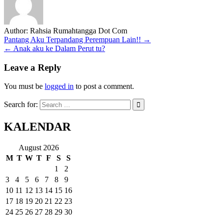
Author:
Rahsia Rumahtangga Dot Com
Post
Pantang Aku Terpandang Perempuan Lain!! →
← Anak aku ke Dalam Perut tu?
navigation
Leave a Reply
You must be
logged in
to post a comment.
Search for:
KALENDAR
August 2026
M
T
W
T
F
S
S
1
2
3
4
5
6
7
8
9
10
11
12
13
14
15
16
17
18
19
20
21
22
23
24
25
26
27
28
29
30