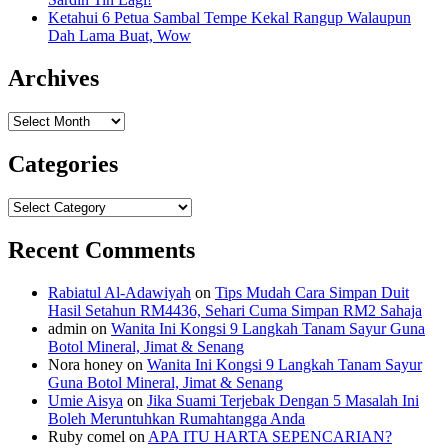
Ketahui 6 Petua Sambal Tempe Kekal Rangup Walaupun
Dah Lama Buat, Wow
Archives
Archives
Categories
Categories
Recent Comments
Rabiatul Al-Adawiyah
on
Tips Mudah Cara Simpan Duit
Hasil Setahun RM4436, Sehari Cuma Simpan RM2 Sahaja
admin
on
Wanita Ini Kongsi 9 Langkah Tanam Sayur Guna
Botol Mineral, Jimat & Senang
Nora honey
on
Wanita Ini Kongsi 9 Langkah Tanam Sayur
Guna Botol Mineral, Jimat & Senang
Umie Aisya
on
Jika Suami Terjebak Dengan 5 Masalah Ini
Boleh Meruntuhkan Rumahtangga Anda
Ruby comel
on
APA ITU HARTA SEPENCARIAN?