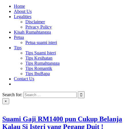
Home
About Us
Legalities
Disclaimer
Privacy Policy
Kisah Rumahtangga
Petua
Petua suami isteri
Tips
Tips Suami Isteri
Tips Kesihatan
Tips Rumahtangga
Tips Romantik
Tips IbuBapa
Contact Us
Search for:
×
Suami Gaji RM1400 pun Cukup Belanja
Kalau Si Isteri yang Pegang Duit !