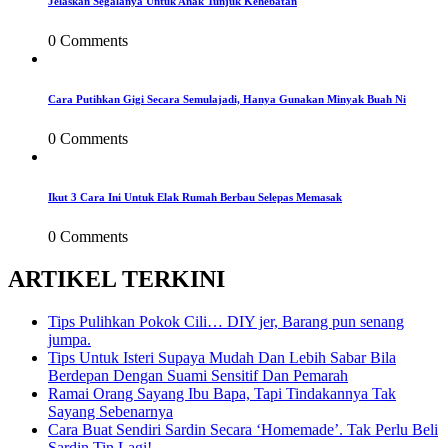
Jelaskan Segalanya Untuk Anak Tunjuk Kehebatan
0 Comments
Cara Putihkan Gigi Secara Semulajadi, Hanya Gunakan Minyak Buah Ni
0 Comments
Ikut 3 Cara Ini Untuk Elak Rumah Berbau Selepas Memasak
0 Comments
ARTIKEL TERKINI
Tips Pulihkan Pokok Cili… DIY jer, Barang pun senang
jumpa.
Tips Untuk Isteri Supaya Mudah Dan Lebih Sabar Bila
Berdepan Dengan Suami Sensitif Dan Pemarah
Ramai Orang Sayang Ibu Bapa, Tapi Tindakannya Tak
Sayang Sebenarnya
Cara Buat Sendiri Sardin Secara ‘Homemade’. Tak Perlu Beli
Sardin Tin Lagi!