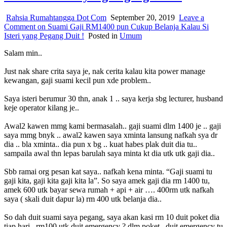
Rahsia Rumahtangga Dot Com
September 20, 2019
Leave a
Comment
on Suami Gaji RM1400 pun Cukup Belanja Kalau Si
Isteri yang Pegang Duit !
Posted in
Umum
Salam min..
Just nak share crita saya je, nak cerita kalau kita power manage
kewangan, gaji suami kecil pun xde problem..
Saya isteri berumur 30 thn, anak 1 .. saya kerja sbg lecturer, husband
keje operator kilang je..
Awal2 kawen mmg kami bermasalah.. gaji suami dlm 1400 je .. gaji
saya mmg bnyk .. awal2 kawen saya xminta lansung nafkah sya dr
dia .. bla xminta.. dia pun x bg .. kuat habes plak duit dia tu..
sampaila awal thn lepas barulah saya minta kt dia utk utk gaji dia..
Sbb ramai org pesan kat saya.. nafkah kena minta. “Gaji suami tu
gaji kita, gaji kita gaji kita la”. So saya amek gaji dia rm 1400 tu,
amek 600 utk bayar sewa rumah + api + air …. 400rm utk nafkah
saya ( skali duit dapur la) rm 400 utk belanja dia..
So dah duit suami saya pegang, saya akan kasi rm 10 duit poket dia
tiap hari , rm100 utk duit emergency
?
dlm poket.. duit emergency tu