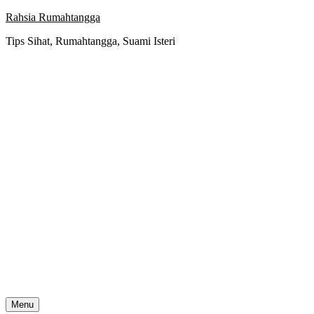
Skip
Rahsia Rumahtangga
to
Tips Sihat, Rumahtangga, Suami Isteri
content
Menu