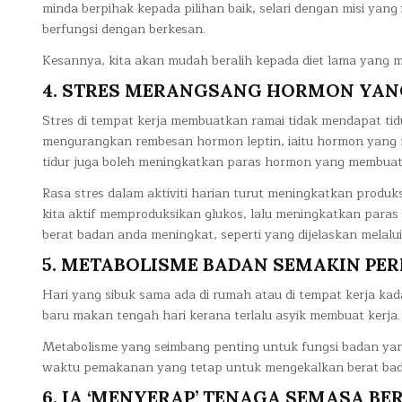
minda berpihak kepada pilihan baik, selari dengan misi yang 
berfungsi dengan berkesan.
Kesannya, kita akan mudah beralih kepada diet lama yang 
4. STRES MERANGSANG HORMON YA
Stres di tempat kerja membuatkan ramai tidak mendapat tid
mengurangkan rembesan hormon leptin, iaitu hormon yang
tidur juga boleh meningkatkan paras hormon yang membuat
Rasa stres dalam aktiviti harian turut meningkatkan produks
kita aktif memproduksikan glukos, lalu meningkatkan paras 
berat badan anda meningkat, seperti yang dijelaskan melalui 
5. METABOLISME BADAN SEMAKIN PE
Hari yang sibuk sama ada di rumah atau di tempat kerja ka
baru makan tengah hari kerana terlalu asyik membuat kerj
Metabolisme yang seimbang penting untuk fungsi badan yan
waktu pemakanan yang tetap untuk mengekalkan berat bad
6. IA ‘MENYERAP’ TENAGA SEMASA B