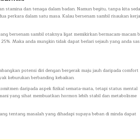
n stamina dan tenaga dalam badan. Namun begitu, tanpa kita seda
dua perkara dalam satu masa. Kalau bersenam sambil risaukan kerja
 yang bersenam sambil otaknya ligat memikirkan bermacam-macam 
5%. Maka anda mungkin tidak dapat berlari sejauh yang anda sas
mbangkan potensi diri dengan bergerak maju jauh daripada comfort 
yak keburukan berbanding kebaikan.
komitmen daripada aspek fizikal semata-mata, tetapi status mental
asmani yang sihat membuatkan hormon lebih stabil dan metabolisme
rang tentang masalah yang dihadapi supaya beban di minda dapat