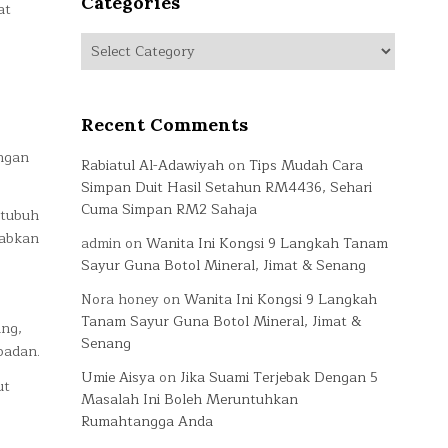
Categories
at
Categories
Recent Comments
ngan
Rabiatul Al-Adawiyah
on
Tips Mudah Cara
Simpan Duit Hasil Setahun RM4436, Sehari
Cuma Simpan RM2 Sahaja
 tubuh
babkan
admin
on
Wanita Ini Kongsi 9 Langkah Tanam
Sayur Guna Botol Mineral, Jimat & Senang
Nora honey
on
Wanita Ini Kongsi 9 Langkah
Tanam Sayur Guna Botol Mineral, Jimat &
ang,
Senang
badan.
Umie Aisya
on
Jika Suami Terjebak Dengan 5
ut
Masalah Ini Boleh Meruntuhkan
Rumahtangga Anda