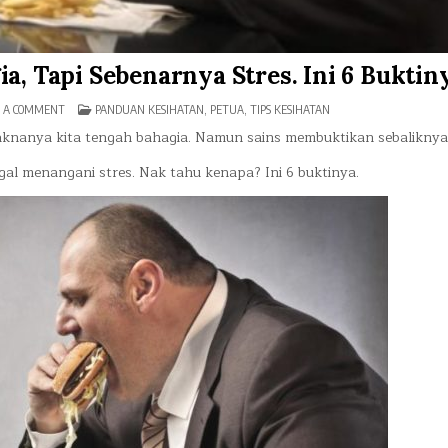
a, Tapi Sebenarnya Stres. Ini 6 Buktin
ON
POSTED
 A COMMENT
PANDUAN KESIHATAN
,
PETUA
,
TIPS KESIHATAN
BADAN
IN
‘NAIK’
 maknanya kita tengah bahagia. Namun sains membuktikan sebaliknya
BUKAN
SEBAB
al menangani stres. Nak tahu kenapa? Ini 6 buktinya.
BAHAGIA,
TAPI
SEBENARNYA
STRES.
INI
6
BUKTINYA