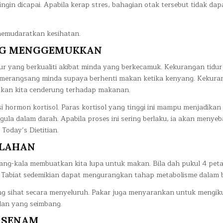
ingin dicapai. Apabila kerap stres, bahagian otak tersebut tidak dap
memudaratkan kesihatan.
NG MENGGEMUKKAN
ur yang berkualiti akibat minda yang berkecamuk. Kekurangan tidur
 merangsang minda supaya berhenti makan ketika kenyang. Kekura
kan kita cenderung terhadap makanan.
i hormon kortisol. Paras kortisol yang tinggi ini mampu menjadikan
gula dalam darah. Apabila proses ini sering berlaku, ia akan menye
Today’s Dietitian.
RLAHAN
dang-kala membuatkan kita lupa untuk makan. Bila dah pukul 4 pet
a. Tabiat sedemikian dapat mengurangkan tahap metabolisme dalam 
g sihat secara menyeluruh. Pakar juga menyarankan untuk mengik
an yang seimbang.
ERSENAM