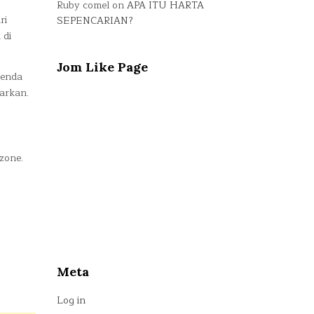
Ruby comel
on
APA ITU HARTA
ri
SEPENCARIAN?
 di
Jom Like Page
benda
arkan.
zone.
Meta
Log in