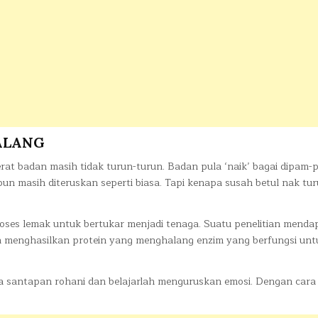
ALANG
rat badan masih tidak turun-turun. Badan pula ‘naik’ bagai dipam-
un masih diteruskan seperti biasa. Tapi kenapa susah betul nak tu
es lemak untuk bertukar menjadi tenaga. Suatu penelitian mendap
n menghasilkan protein yang menghalang enzim yang berfungsi unt
a santapan rohani dan belajarlah menguruskan emosi. Dengan cara i