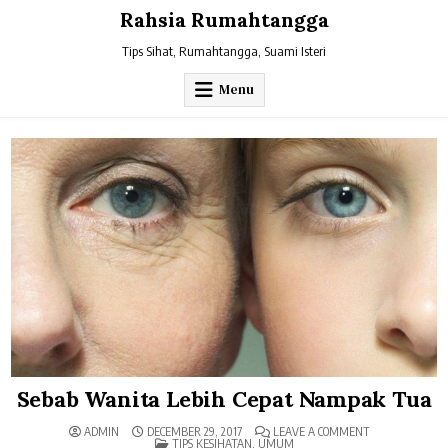
Skip
Rahsia Rumahtangga
to
content
Tips Sihat, Rumahtangga, Suami Isteri
Menu
Sebab Wanita Lebih Cepat Nampak Tua
ON
ADMIN
DECEMBER 29, 2017
LEAVE A COMMENT
POSTED
SEBAB
TIPS KESIHATAN
,
UMUM