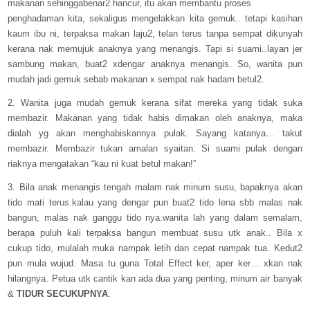
makanan sehinggabenar2 hancur, itu akan membantu proses
penghadaman kita, sekaligus mengelakkan kita gemuk.. tetapi kasihan
kaum ibu ni, terpaksa makan laju2, telan terus tanpa sempat dikunyah
kerana nak memujuk anaknya yang menangis. Tapi si suami..layan jer
sambung makan, buat2 xdengar anaknya menangis. So, wanita pun
mudah jadi gemuk sebab makanan x sempat nak hadam betul2.
2. Wanita juga mudah gemuk kerana sifat mereka yang tidak suka
membazir. Makanan yang tidak habis dimakan oleh anaknya, maka
dialah yg akan menghabiskannya pulak. Sayang katanya… takut
membazir. Membazir tukan amalan syaitan. Si suami pulak dengan
riaknya mengatakan “kau ni kuat betul makan!”
3. Bila anak menangis tengah malam nak minum susu, bapaknya akan
tido mati terus.kalau yang dengar pun buat2 tido lena sbb malas nak
bangun, malas nak ganggu tido nya.wanita lah yang dalam semalam,
berapa puluh kali terpaksa bangun membuat susu utk anak.. Bila x
cukup tido, mulalah muka nampak letih dan cepat nampak tua. Kedut2
pun mula wujud. Masa tu guna Total Effect ker, aper ker… xkan nak
hilangnya. Petua utk cantik kan ada dua yang penting, minum air banyak
&
TIDUR SECUKUPNYA
.