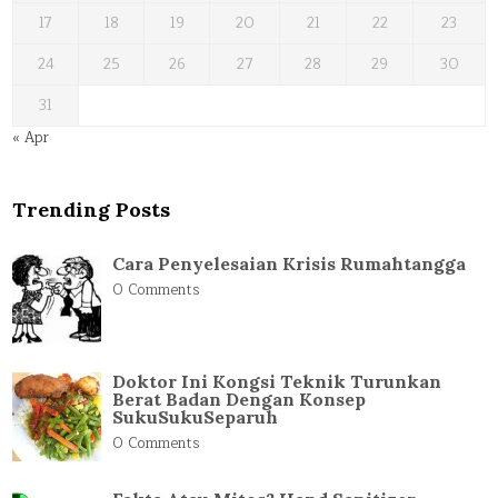
17
18
19
20
21
22
23
24
25
26
27
28
29
30
31
« Apr
Trending Posts
Cara Penyelesaian Krisis Rumahtangga
0 Comments
Doktor Ini Kongsi Teknik Turunkan
Berat Badan Dengan Konsep
SukuSukuSeparuh
0 Comments