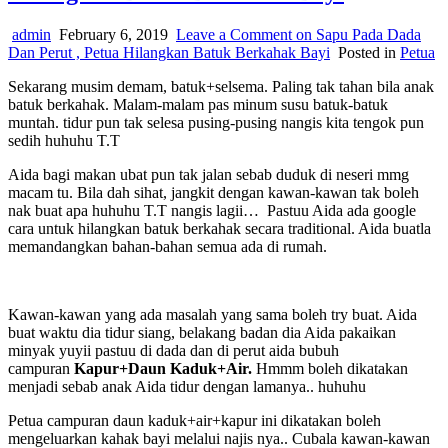
admin
February 6, 2019
Leave a Comment
on Sapu Pada Dada
Dan Perut , Petua Hilangkan Batuk Berkahak Bayi
Posted in
Petua
Sekarang musim demam, batuk+selsema. Paling tak tahan bila anak
batuk berkahak. Malam-malam pas minum susu batuk-batuk
muntah. tidur pun tak selesa pusing-pusing nangis kita tengok pun
sedih huhuhu T.T
Aida bagi makan ubat pun tak jalan sebab duduk di neseri mmg
macam tu. Bila dah sihat, jangkit dengan kawan-kawan tak boleh
nak buat apa huhuhu T.T nangis lagii… Pastuu Aida ada google
cara untuk hilangkan batuk berkahak secara traditional. Aida buatla
memandangkan bahan-bahan semua ada di rumah.
Kawan-kawan yang ada masalah yang sama boleh try buat. Aida
buat waktu dia tidur siang, belakang badan dia Aida pakaikan
minyak yuyii pastuu di dada dan di perut aida bubuh
campuran
Kapur+Daun Kaduk+Air.
Hmmm boleh dikatakan
menjadi sebab anak Aida tidur dengan lamanya.. huhuhu
Petua campuran daun kaduk+air+kapur ini dikatakan boleh
mengeluarkan kahak bayi melalui najis nya.. Cubala kawan-kawan