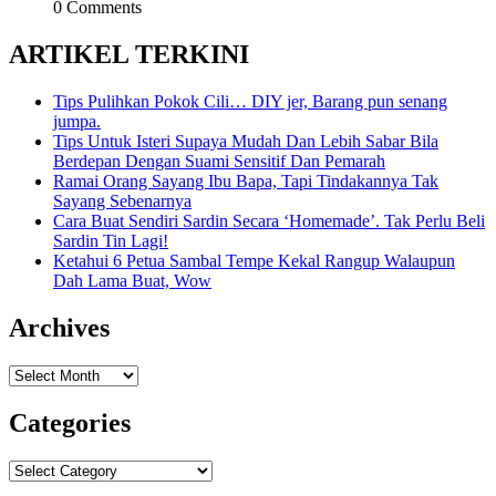
0 Comments
ARTIKEL TERKINI
Tips Pulihkan Pokok Cili… DIY jer, Barang pun senang
jumpa.
Tips Untuk Isteri Supaya Mudah Dan Lebih Sabar Bila
Berdepan Dengan Suami Sensitif Dan Pemarah
Ramai Orang Sayang Ibu Bapa, Tapi Tindakannya Tak
Sayang Sebenarnya
Cara Buat Sendiri Sardin Secara ‘Homemade’. Tak Perlu Beli
Sardin Tin Lagi!
Ketahui 6 Petua Sambal Tempe Kekal Rangup Walaupun
Dah Lama Buat, Wow
Archives
Archives
Categories
Categories