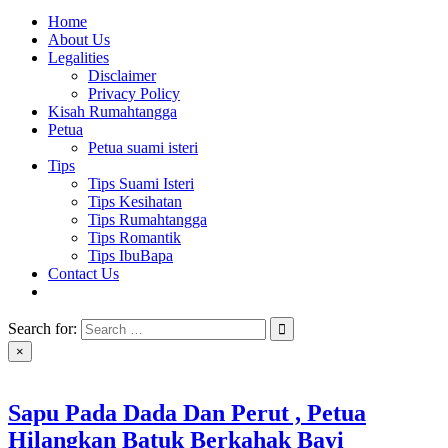
Home
About Us
Legalities
Disclaimer
Privacy Policy
Kisah Rumahtangga
Petua
Petua suami isteri
Tips
Tips Suami Isteri
Tips Kesihatan
Tips Rumahtangga
Tips Romantik
Tips IbuBapa
Contact Us
Search for:
×
Sapu Pada Dada Dan Perut , Petua
Hilangkan Batuk Berkahak Bayi