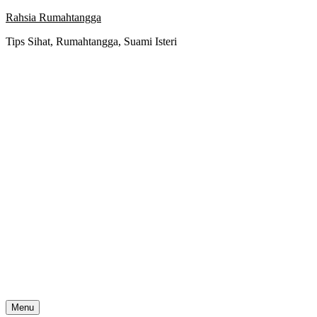
Skip
Rahsia Rumahtangga
to
Tips Sihat, Rumahtangga, Suami Isteri
content
Menu