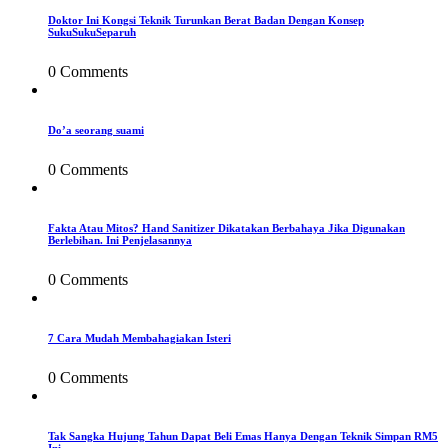
Doktor Ini Kongsi Teknik Turunkan Berat Badan Dengan Konsep
SukuSukuSeparuh
0 Comments
Do’a seorang suami
0 Comments
Fakta Atau Mitos? Hand Sanitizer Dikatakan Berbahaya Jika Digunakan
Berlebihan. Ini Penjelasannya
0 Comments
7 Cara Mudah Membahagiakan Isteri
0 Comments
Tak Sangka Hujung Tahun Dapat Beli Emas Hanya Dengan Teknik Simpan RM5
Ini