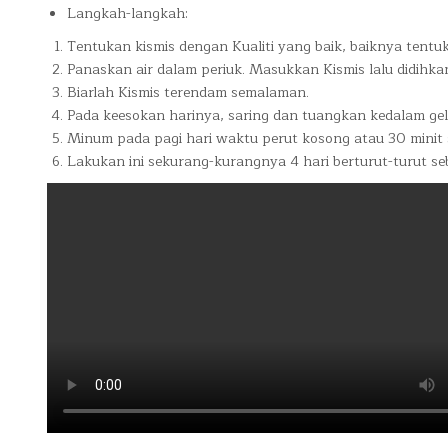
Langkah-langkah:
Tentukan kismis dengan Kualiti yang baik, baiknya tentuk
Panaskan air dalam periuk. Masukkan Kismis lalu didihkan
Biarlah Kismis terendam semalaman.
Pada keesokan harinya, saring dan tuangkan kedalam gelas
Minum pada pagi hari waktu perut kosong atau 30 minit
Lakukan ini sekurang-kurangnya 4 hari berturut-turut s