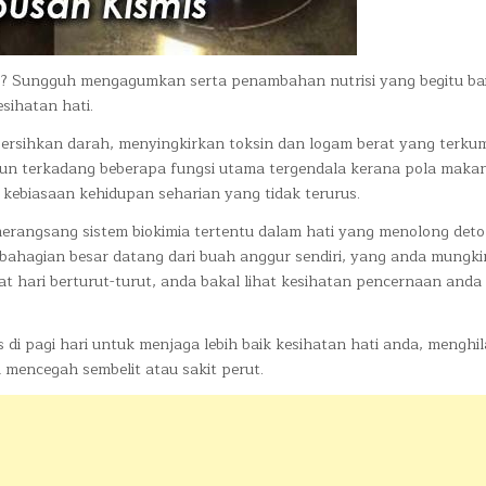
? Sungguh mengagumkan serta penambahan nutrisi yang begitu ba
sihatan hati.
ersihkan darah, menyingkirkan toksin dan logam berat yang terku
mun terkadang beberapa fungsi utama tergendala kerana pola maka
 kebiasaan kehidupan seharian yang tidak terurus.
t merangsang sistem biokimia tertentu dalam hati yang menolong detok
 sebahagian besar datang dari buah anggur sendiri, yang anda mungk
at hari berturut-turut, anda bakal lihat kesihatan pencernaan anda
di pagi hari untuk menjaga lebih baik kesihatan hati anda, menghi
ta mencegah sembelit atau sakit perut.