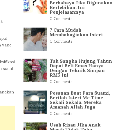
Berbahaya Jika Digunakan
Berlebihan. Ini
Penjelasannya
0 Comments
ik
7 Cara Mudah
Membahagiakan Isteri
mpul
0 Comments
n yang
Tak Sangka Hujung Tahun
sifikasi
Dapat Beli Emas Hanya
in sudah
Dengan Teknik Simpan
RM5 Ini
0 Comments
langkan
Pesanan Buat Para Suami,
Berilah Isteri Me Time
Sekali Sekala. Mereka
Amanah Allah Juga
0 Comments
Usah Risau Jika Anak
Masih Tidak Tahu