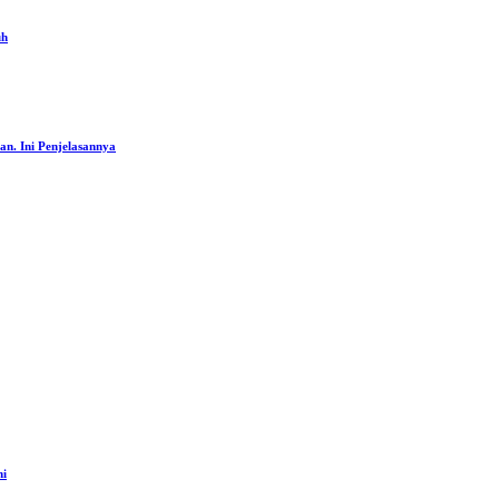
uh
an. Ini Penjelasannya
ni