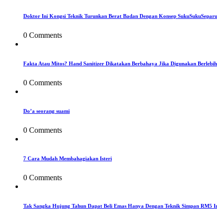
Doktor Ini Kongsi Teknik Turunkan Berat Badan Dengan Konsep SukuSukuSepar
0 Comments
Fakta Atau Mitos? Hand Sanitizer Dikatakan Berbahaya Jika Digunakan Berlebih
0 Comments
Do’a seorang suami
0 Comments
7 Cara Mudah Membahagiakan Isteri
0 Comments
Tak Sangka Hujung Tahun Dapat Beli Emas Hanya Dengan Teknik Simpan RM5 I