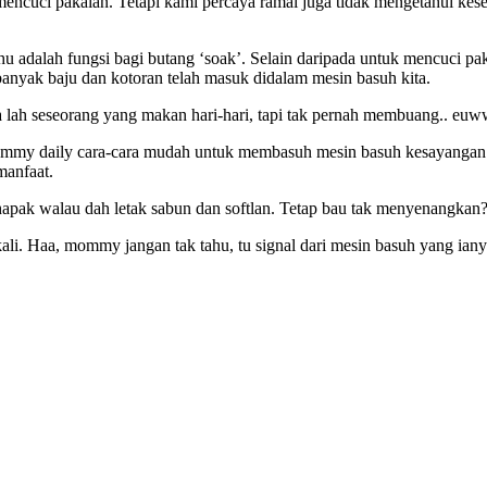
mencuci pakaian. Tetapi kami percaya ramai juga tidak mengetahui kes
hu adalah fungsi bagi butang ‘soak’. Selain daripada untuk mencuci p
banyak baju dan kotoran telah masuk didalam mesin basuh kita.
ga lah seseorang yang makan hari-hari, tapi tak pernah membuang.. eu
Mommy daily cara-cara mudah untuk membasuh mesin basuh kesayangan ki
manfaat.
pak walau dah letak sabun dan softlan. Tetap bau tak menyenangkan
ekali. Haa, mommy jangan tak tahu, tu signal dari mesin basuh yang ia