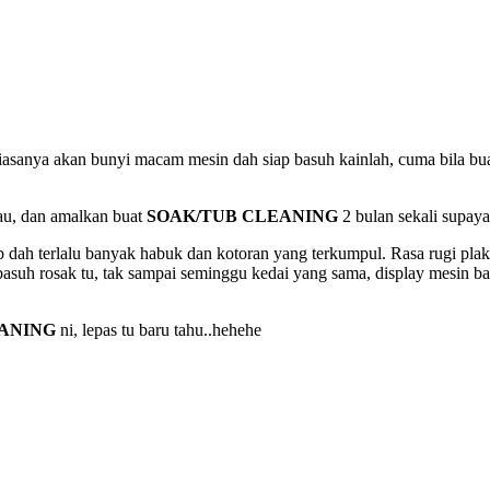
biasanya akan bunyi macam mesin dah siap basuh kainlah, cuma bila bua
au, dan amalkan buat
SOAK/TUB CLEANING
2 bulan sekali supay
 dah terlalu banyak habuk dan kotoran yang terkumpul. Rasa rugi plak 
n basuh rosak tu, tak sampai seminggu kedai yang sama, display mesin 
ANING
ni, lepas tu baru tahu..hehehe