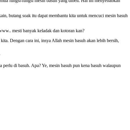
emua fungsi-fungsi mesin basuh yang dibeli. Hal ini menyebabkan
akain, butang soak itu dapat membantu kita untuk mencuci mesin basuh
wwww.. mesti banyak keladak dan kotoran kan?
ta. Dengan cara ini, insya Allah mesin basuh akan lebih bersih,
?
nya perlu di basuh. Apa? Ye, mesin basuh pun kena basuh walaupun