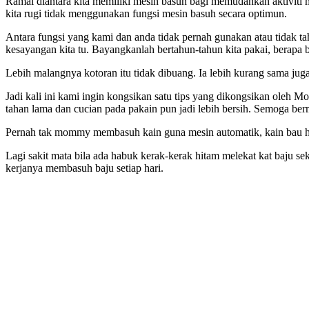
Ramai diantara kita memiliki mesin basuh bagi memudahkan aktiviti 
kita rugi tidak menggunakan fungsi mesin basuh secara optimun.
Antara fungsi yang kami dan anda tidak pernah gunakan atau tidak ta
kesayangan kita tu. Bayangkanlah bertahun-tahun kita pakai, berapa 
Lebih malangnya kotoran itu tidak dibuang. Ia lebih kurang sama ju
Jadi kali ini kami ingin kongsikan satu tips yang dikongsikan oleh 
tahan lama dan cucian pada pakain pun jadi lebih bersih. Semoga ber
Pernah tak mommy membasuh kain guna mesin automatik, kain bau ha
Lagi sakit mata bila ada habuk kerak-kerak hitam melekat kat baju s
kerjanya membasuh baju setiap hari.