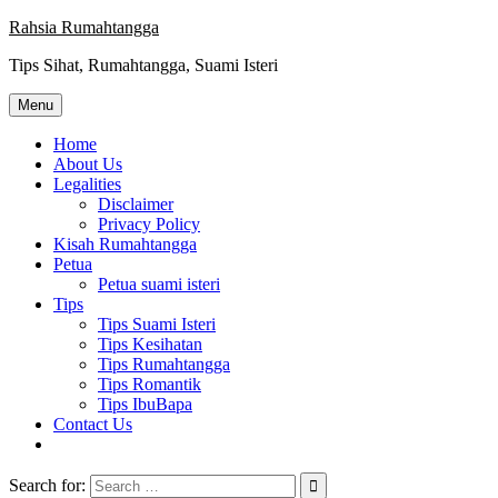
Skip
Rahsia Rumahtangga
to
Tips Sihat, Rumahtangga, Suami Isteri
content
Menu
Home
About Us
Legalities
Disclaimer
Privacy Policy
Kisah Rumahtangga
Petua
Petua suami isteri
Tips
Tips Suami Isteri
Tips Kesihatan
Tips Rumahtangga
Tips Romantik
Tips IbuBapa
Contact Us
Search for: