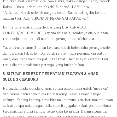
tuturkan ayat keramat kita. Make sure, kakak dengar. “Adik, tengok
Kakak lukis ni, hebat kan Kakak? SubhanALLAH..” atau
“Adik, tadi Kakak solehah sangat, sebab Kakak tolong ibu kemas
mainan tadi.. Adik TIRU/IKUT PERANGAI KAKAK ya..”
By the time anak sulung dengar yang DIA KENA JADI
CONTOH/ROLE MODEL kepada adik-adik, selalunya dia pun akan
terus sejuk dan tak jadi nak buat perangai tak solehah dia.
Ya, anak-anak umur 3 tahun ke atas, sudah boleh tahu perangai soleh
dan perangai tak soleh. Dia boleh relate, mana perangai dia patut
buat, dan mana yang dia patut tak buat. Dengar ayat keramat tadi,
terus dia malu nak buat perangai yang bukan-bukan.
5. SITUASI BEREBUT PERHATIAN IBU/AYAH & ANAK
SULUNG CEMBURU
Normallah kadang-kadang anak sulung ambil masa untuk ‘move on’
dan terima hakikat yang dia kini berkongsi kasih sayang dengan
adiknya. Kadang-kadang, time kita nak menyusukan, beri makan, layan
adik atau apa saja dengan adik, time itu jugalah kakak pun buat-buat
terdesak nak itu ini sampai tergendala kerja kita. Dalam situasi ni,