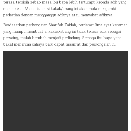
terasa tersisih sebab masa ibu bapa lebih tertumpu kepada adik yang
masih kecil. Masa itulah si kakak/abang ini akan mula mengambil
perhatian dengan mengganggu adiknya atau menyakat adiknya.
Berdasarkan perkongsian Sharifah Zaidah, terdapat lima ayat keramat
yang mampu membuat si kakak/abang ini tidak terasa adik sebagai
persaing, malah berubah menjadi perlindung. Semoga ibu bapa yang
bakal menerima cahaya baru dapat maanfat dari perkongsian ini.