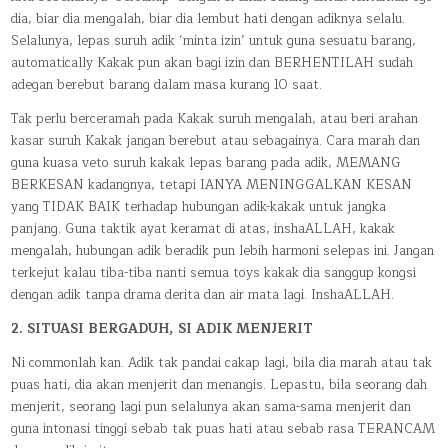
dia, biar dia mengalah, biar dia lembut hati dengan adiknya selalu.
Selalunya, lepas suruh adik ‘minta izin’ untuk guna sesuatu barang,
automatically Kakak pun akan bagi izin dan BERHENTILAH sudah
adegan berebut barang dalam masa kurang 10 saat.
Tak perlu berceramah pada Kakak suruh mengalah, atau beri arahan
kasar suruh Kakak jangan berebut atau sebagainya. Cara marah dan
guna kuasa veto suruh kakak lepas barang pada adik, MEMANG
BERKESAN kadangnya, tetapi IANYA MENINGGALKAN KESAN
yang TIDAK BAIK terhadap hubungan adik-kakak untuk jangka
panjang. Guna taktik ayat keramat di atas, inshaALLAH, kakak
mengalah, hubungan adik beradik pun lebih harmoni selepas ini. Jangan
terkejut kalau tiba-tiba nanti semua toys kakak dia sanggup kongsi
dengan adik tanpa drama derita dan air mata lagi. InshaALLAH.
2. SITUASI BERGADUH, SI ADIK MENJERIT
Ni commonlah kan. Adik tak pandai cakap lagi, bila dia marah atau tak
puas hati, dia akan menjerit dan menangis. Lepastu, bila seorang dah
menjerit, seorang lagi pun selalunya akan sama-sama menjerit dan
guna intonasi tinggi sebab tak puas hati atau sebab rasa TERANCAM