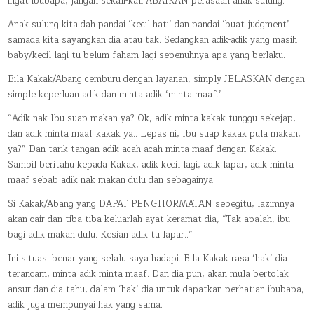
ingat ibubapa, jangan sekali-kali ABAIKAN perasaan anak sulung.
Anak sulung kita dah pandai ‘kecil hati’ dan pandai ‘buat judgment’
samada kita sayangkan dia atau tak. Sedangkan adik-adik yang masih
baby/kecil lagi tu belum faham lagi sepenuhnya apa yang berlaku.
Bila Kakak/Abang cemburu dengan layanan, simply JELASKAN dengan
simple keperluan adik dan minta adik ‘minta maaf.’
“Adik nak Ibu suap makan ya? Ok, adik minta kakak tunggu sekejap,
dan adik minta maaf kakak ya.. Lepas ni, Ibu suap kakak pula makan,
ya?” Dan tarik tangan adik acah-acah minta maaf dengan Kakak.
Sambil beritahu kepada Kakak, adik kecil lagi, adik lapar, adik minta
maaf sebab adik nak makan dulu dan sebagainya.
Si Kakak/Abang yang DAPAT PENGHORMATAN sebegitu, lazimnya
akan cair dan tiba-tiba keluarlah ayat keramat dia, “Tak apalah, ibu
bagi adik makan dulu. Kesian adik tu lapar..”
Ini situasi benar yang selalu saya hadapi. Bila Kakak rasa ‘hak’ dia
terancam, minta adik minta maaf. Dan dia pun, akan mula bertolak
ansur dan dia tahu, dalam ‘hak’ dia untuk dapatkan perhatian ibubapa,
adik juga mempunyai hak yang sama.