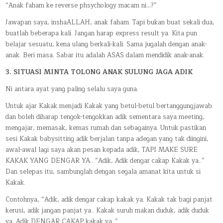
“Anak faham ke reverse phsychology macam ni…?”
Jawapan saya, inshaALLAH, anak faham. Tapi bukan buat sekali dua,
buatlah beberapa kali. Jangan harap express result ya. Kita pun
belajar sesuatu, kena ulang berkali-kali. Sama jugalah dengan anak-
anak. Beri masa. Sabar itu adalah ASAS dalam mendidik anak-anak.
3. SITUASI MINTA TOLONG ANAK SULUNG JAGA ADIK
Ni antara ayat yang paling selalu saya guna.
Untuk ajar Kakak menjadi Kakak yang betul-betul bertanggungjawab
dan boleh diharap tengok-tengokkan adik sementara saya meeting,
mengajar, memasak, kemas rumah dan sebagainya. Untuk pastikan
sesi Kakak babysitting adik berjalan tanpa adegan yang tak diingini,
awal-awal lagi saya akan pesan kepada adik, TAPI MAKE SURE
KAKAK YANG DENGAR YA.. “Adik, Adik dengar cakap Kakak ya..”
Dan selepas itu, sambunglah dengan segala amanat kita untuk si
Kakak.
Contohnya, “Adik, adik dengar cakap kakak ya. Kakak tak bagi panjat
kerusi, adik jangan panjat ya.. Kakak suruh makan duduk, adik duduk
ya. Adik DENGAR CAKAP kakak ya..”