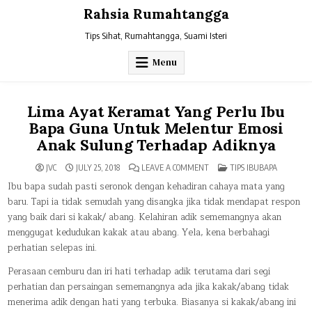
Skip
Rahsia Rumahtangga
to
content
Tips Sihat, Rumahtangga, Suami Isteri
Menu
Lima Ayat Keramat Yang Perlu Ibu
Bapa Guna Untuk Melentur Emosi
Anak Sulung Terhadap Adiknya
ON
POSTED
JVC
JULY 25, 2018
LEAVE A COMMENT
TIPS IBUBAPA
LIMA
IN
AYAT
Ibu bapa sudah pasti seronok dengan kehadiran cahaya mata yang
KERAMAT
baru. Tapi ia tidak semudah yang disangka jika tidak mendapat respon
YANG
PERLU
yang baik dari si kakak/ abang. Kelahiran adik sememangnya akan
IBU
BAPA
menggugat kedudukan kakak atau abang. Yela, kena berbahagi
GUNA
UNTUK
perhatian selepas ini.
MELENTUR
EMOSI
ANAK
Perasaan cemburu dan iri hati terhadap adik terutama dari segi
SULUNG
TERHADAP
perhatian dan persaingan sememangnya ada jika kakak/abang tidak
ADIKNYA
menerima adik dengan hati yang terbuka. Biasanya si kakak/abang ini