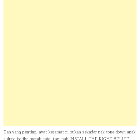
Dan yang penting, ayat keramat ni bukan sekadar nak tone down anak
sulung ketika marah saja, tapi nak INSTALL THE RIGHT BELIEF