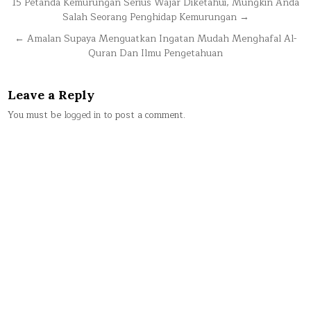
Post
15 Petanda Kemurungan Serius Wajar Diketahui, Mungkin Anda
Salah Seorang Penghidap Kemurungan →
navigation
← Amalan Supaya Menguatkan Ingatan Mudah Menghafal Al-
Quran Dan Ilmu Pengetahuan
Leave a Reply
You must be
logged in
to post a comment.