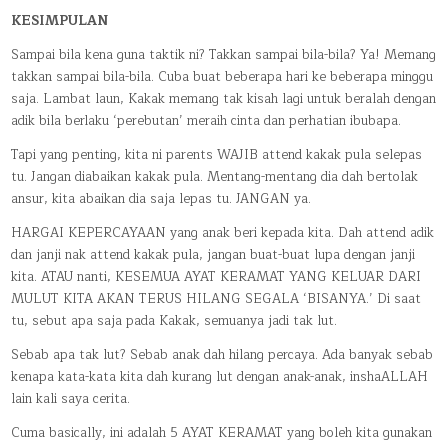
KESIMPULAN
Sampai bila kena guna taktik ni? Takkan sampai bila-bila? Ya! Memang
takkan sampai bila-bila. Cuba buat beberapa hari ke beberapa minggu
saja. Lambat laun, Kakak memang tak kisah lagi untuk beralah dengan
adik bila berlaku ‘perebutan’ meraih cinta dan perhatian ibubapa.
Tapi yang penting, kita ni parents WAJIB attend kakak pula selepas
tu. Jangan diabaikan kakak pula. Mentang-mentang dia dah bertolak
ansur, kita abaikan dia saja lepas tu. JANGAN ya.
HARGAI KEPERCAYAAN yang anak beri kepada kita. Dah attend adik
dan janji nak attend kakak pula, jangan buat-buat lupa dengan janji
kita. ATAU nanti, KESEMUA AYAT KERAMAT YANG KELUAR DARI
MULUT KITA AKAN TERUS HILANG SEGALA ‘BISANYA.’ Di saat
tu, sebut apa saja pada Kakak, semuanya jadi tak lut.
Sebab apa tak lut? Sebab anak dah hilang percaya. Ada banyak sebab
kenapa kata-kata kita dah kurang lut dengan anak-anak, inshaALLAH
lain kali saya cerita.
Cuma basically, ini adalah 5 AYAT KERAMAT yang boleh kita gunakan