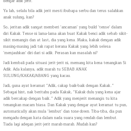
dengar adik jerit.
Ya lah, selalu bila adik jerit mesti ibubapa serbu dan terus salahkan
anak sulung, kan?
So, jeritan adik sangat memberi ‘ancaman’ yang build ‘tense’ dalam
diri Kakak. Tense ni lama-lama akan buat Kakak benci adik sebab sikit-
sikit menangis dan at last, dia yang kena. Maka, kakak dengan adik
masing-masing jadi tak rapat kerana Kakak yang lebih selesa
‘menjauhkan’ diri dari si adik. Perasan kan masalah ni?
Jadi kembali pada situasi jerit-jerit ni, memang kita kena tenangkan Si
Adik. Ada kalanya, adik marah tu SEBAB ANAK
SULUNG/KAKAK/ABANG yang kacau.
Jadi, guna ayat keramat “Adik, cakap baik-baik dengan Kakak..”
Sebagai hint, nak beritahu pada Kakak, “Kakak dulu yang kena ajar
adik bercakap dengan baik..” Adik yang menjerit menangis tu kita
tenangkan macam biasa. Dan Kakak yang dengar ayat keramat tu pun,
automatically akan mula ‘lembut’ dan tone down. Tiba-tiba, dia pun
mengadu dengan kata dalam nada suara yang rendah dan lembut.
Tiada lagi adegan jerit-jerit marah-marah. Mudah kan?