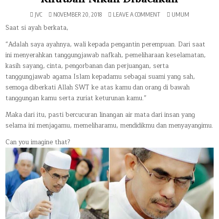
ON
POSTED
JVC
NOVEMBER 20, 2018
LEAVE A COMMENT
UMUM
KAU
IN
AKAN
Saat si ayah berkata,
MENANGIS,
JIKA
“Adalah saya ayahnya, wali kepada pengantin perempuan. Dari saat
TAHU
APA
ini menyerahkan tanggungjawab nafkah, pemeliharaan keselamatan,
YANG
DIMAKSUDKAN
kasih sayang, cinta, pengorbanan dan perjuangan, serta
AYAHMU
KETIKA
tanggungjawab agama Islam kepadamu sebagai suami yang sah,
KHUTBAH
NIKAH
semoga diberkati Allah SWT ke atas kamu dan orang di bawah
DIBACAKAN
tanggungan kamu serta zuriat keturunan kamu.”
Maka dari itu, pasti bercucuran linangan air mata dari insan yang
selama ini menjagamu, memeliharamu, mendidikmu dan menyayangimu.
Can you imagine that?