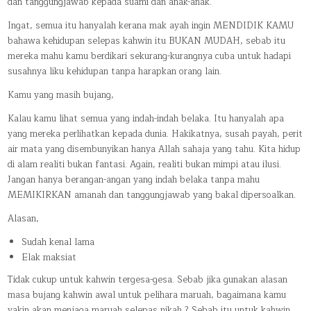
dan tanggungjawab kepada suami dan anak-anak.
Ingat, semua itu hanyalah kerana mak ayah ingin MENDIDIK KAMU
bahawa kehidupan selepas kahwin itu BUKAN MUDAH, sebab itu
mereka mahu kamu berdikari sekurang-kurangnya cuba untuk hadapi
susahnya liku kehidupan tanpa harapkan orang lain.
Kamu yang masih bujang,
Kalau kamu lihat semua yang indah-indah belaka. Itu hanyalah apa
yang mereka perlihatkan kepada dunia. Hakikatnya, susah payah, perit
air mata yang disembunyikan hanya Allah sahaja yang tahu. Kita hidup
di alam realiti bukan fantasi. Again, realiti bukan mimpi atau ilusi.
Jangan hanya berangan-angan yang indah belaka tanpa mahu
MEMIKIRKAN amanah dan tanggungjawab yang bakal dipersoalkan.
Alasan,
Sudah kenal lama
Elak maksiat
Tidak cukup untuk kahwin tergesa-gesa. Sebab jika gunakan alasan
masa bujang kahwin awal untuk pelihara maruah, bagaimana kamu
yakin akan menjaga maruah selepas nikah ? Sebab itu untuk kahwin,