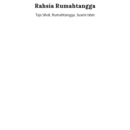
Skip
Rahsia Rumahtangga
to
content
Tips Sihat, Rumahtangga, Suami Isteri