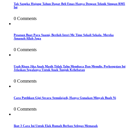
Tak Sangka Hujung Tahun Dapat Beli Emas Hanya Dengan Teknik Simpan RM5
Ini
0 Comments
Pesanan Buat Para Suami, Berilah Isteri Me Time Sekali Sekala. Mereka
Amanah Allah Juga
0 Comments
Usah Risau Jika Anak Masih Tidak Tahu Membaca Dan Menulis. Perkongsian Ini
Jelaskan Segalanya Untuk Anak Tunjuk Kehebatan
0 Comments
Cara Putihkan Gigi Secara Semulajadi, Hanya Gunakan Minyak Buah Ni
0 Comments
Ikut 3 Cara Ini Untuk Elak Rumah Berbau Selepas Memasak