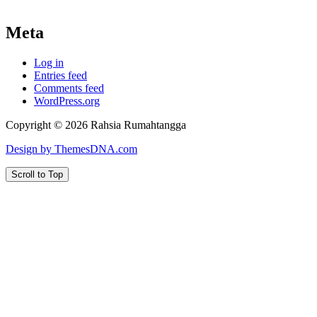
Meta
Log in
Entries feed
Comments feed
WordPress.org
Copyright © 2026 Rahsia Rumahtangga
Design by ThemesDNA.com
Scroll to Top