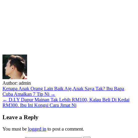
Author:
admin
Post
Kenapa Anak Orang Lain Baik Aje,Anak Saya Tak? Ibu Bapa
Cuba Amalkan 7 Tip Ni →
navigation
← D.I.Y Dapur Mainan Tak Lebih RM100, Kalau Beli Di Kedai
RM300. Ibu Ini Kongsi Cara Jimat Ni
Leave a Reply
You must be
logged in
to post a comment.