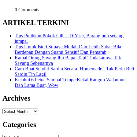
0 Comments
ARTIKEL TERKINI
Tips Pulihkan Pokok Cili… DIY jer, Barang pun senang
jumpa.
Tips Untuk Isteri Supaya Mudah Dan Lebih Sabar Bila
Berdepan Dengan Suami Sensitif Dan Pemarah
Ramai Orang Sayang Ibu Bapa, Tapi Tindakannya Tak
Sayang Sebenarnya
Cara Buat Sendiri Sardin Secara ‘Homemade’. Tak Perlu Beli
Sardin Tin Lagi!
Ketahui 6 Petua Sambal Tempe Kekal Rangup Walaupun
Dah Lama Buat, Wow
Archives
Archives
Categories