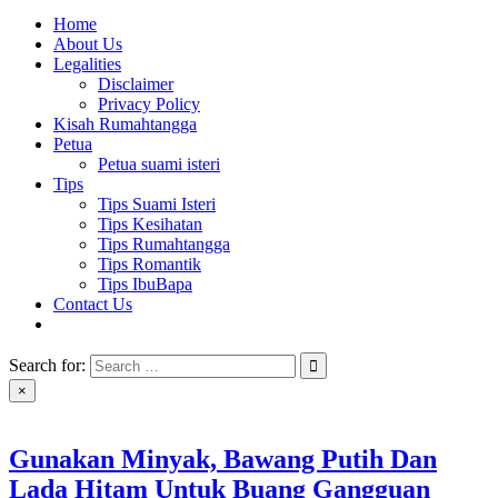
Home
About Us
Legalities
Disclaimer
Privacy Policy
Kisah Rumahtangga
Petua
Petua suami isteri
Tips
Tips Suami Isteri
Tips Kesihatan
Tips Rumahtangga
Tips Romantik
Tips IbuBapa
Contact Us
Search for:
×
Gunakan Minyak, Bawang Putih Dan
Lada Hitam Untuk Buang Gangguan