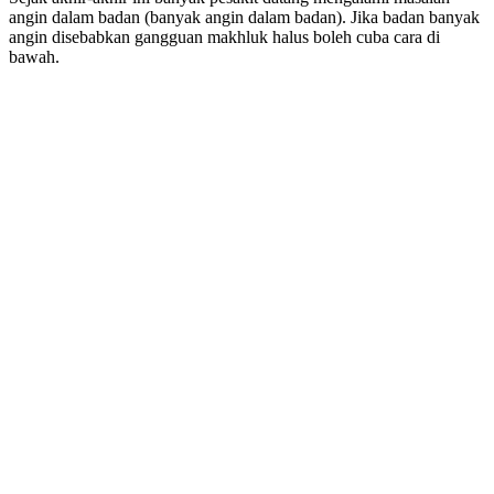
angin dalam badan (banyak angin dalam badan). Jika badan banyak
angin disebabkan gangguan makhluk halus boleh cuba cara di
bawah.