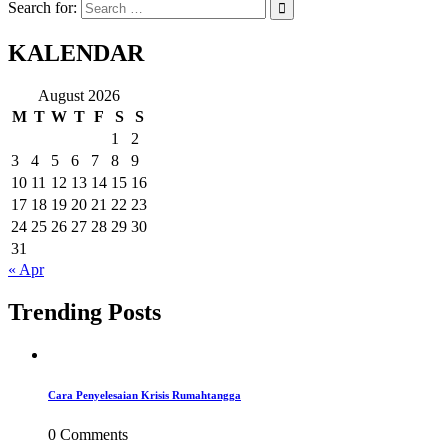
Search for:
KALENDAR
August 2026
M
T
W
T
F
S
S
1
2
3
4
5
6
7
8
9
10
11
12
13
14
15
16
17
18
19
20
21
22
23
24
25
26
27
28
29
30
31
« Apr
Trending Posts
Cara Penyelesaian Krisis Rumahtangga
0 Comments