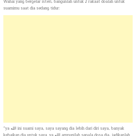
Wahai yang bergelar isteri, bangunlah untuk 2 rakaat doalah untuk
suamimu saat dia sedang tidur:
“ya الله ini suami saya, saya sayang dia lebih dari diri saya, banyak
kebaikan dia untuk saya. ya الله ampunilah segala dosa dia, jadikanlah