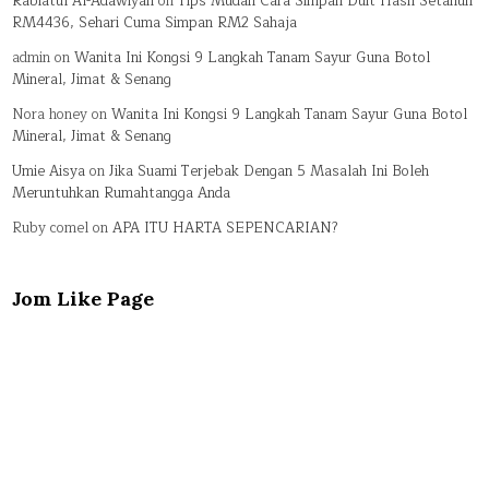
Rabiatul Al-Adawiyah
on
Tips Mudah Cara Simpan Duit Hasil Setahun
RM4436, Sehari Cuma Simpan RM2 Sahaja
admin
on
Wanita Ini Kongsi 9 Langkah Tanam Sayur Guna Botol
Mineral, Jimat & Senang
Nora honey
on
Wanita Ini Kongsi 9 Langkah Tanam Sayur Guna Botol
Mineral, Jimat & Senang
Umie Aisya
on
Jika Suami Terjebak Dengan 5 Masalah Ini Boleh
Meruntuhkan Rumahtangga Anda
Ruby comel
on
APA ITU HARTA SEPENCARIAN?
Jom Like Page