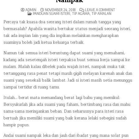
ON
ADMIN
NOVEMBER 24, 2018
LEAVE A COMMENT
POSTED
DOA
PANDUAN SUAMI ISTERI
,
TIP AGAMA
,
TIP AMALAN
IN
TERBAIK
SEORANG
Percaya tak kuasa doa seorang isteri dalam rumah tangga yang
ISTERI,
bermasalah? Apabila wanita bertukar status menjadi seorang isteri,
REBUTLAH
WAKTU
tak ada impian lain yang dia impikan melainkan mengharapkan
AFDAL
INI
suaminya boleh jadi ketua keluarga terbaik.
WALAU
SUAMI
TAK
Namun tak semua isteri beruntung dapat suami yang memahami,
NAMPAK
kadang ada sesetengah isteri terpaksa buat semua kerja sampai ke
malam. Malah kalau dibelek pada wajah isteri, nampak muka tak
tertanggung rasa penat tetapi masih gigih melayan karenah anak dan
suami yang sesekali balik lambat. Jadi si isteri masih setia menunggu
sampai tertidur di ruang tamu.
Itulah… berat mata memandang berat lagi bahu yang memikul.
Bersyukurlah jika ada suami yang faham, bertimbang rasa dan mahu
sama-sama meringankan beban. Dan seharusnya para isteri rasa
bertuah jika memiliki suami yang baik kerana lelaki sebegini sudah
hampir pupus.
Andai suami nampak leka dan jauh dari ibadat yang mana solat pun