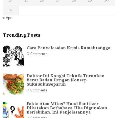
24
25
26
27
28
29
30
31
« Apr
Trending Posts
Cara Penyelesaian Krisis Rumahtangga
0 Comments
Doktor Ini Kongsi Teknik Turunkan
Berat Badan Dengan Konsep
SukuSukuSeparuh
0 Comments
Fakta Atau Mitos? Hand Sanitizer
Dikatakan Berbahaya Jika Digunakan
Berlebihan. Ini Penjelasannya