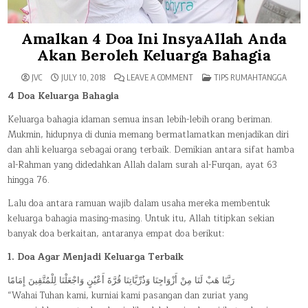
Amalkan 4 Doa Ini InsyaAllah Anda
Akan Beroleh Keluarga Bahagia
ON
POSTED
JVC
JULY 10, 2018
LEAVE A COMMENT
TIPS RUMAHTANGGA
AMALKAN
IN
4
4 Doa Keluarga Bahagia
DOA
INI
Keluarga bahagia idaman semua insan lebih-lebih orang beriman.
INSYAALLAH
ANDA
Mukmin, hidupnya di dunia memang bermatlamatkan menjadikan diri
AKAN
BEROLEH
dan ahli keluarga sebagai orang terbaik. Demikian antara sifat hamba
KELUARGA
BAHAGIA
al-Rahman yang didedahkan Allah dalam surah al-Furqan, ayat 63
hingga 76.
Lalu doa antara ramuan wajib dalam usaha mereka membentuk
keluarga bahagia masing-masing. Untuk itu, Allah titipkan sekian
banyak doa berkaitan, antaranya empat doa berikut:
1. Doa Agar Menjadi Keluarga Terbaik
رَبَّنَا هَبْ لَنَا مِنْ أَزْوَاجِنَا وَذُرِّيَّاتِنَا قُرَّةَ أَعْيُنٍ وَاجْعَلْنَا لِلْمُتَّقِينَ إِمَامًا
“Wahai Tuhan kami, kurniai kami pasangan dan zuriat yang