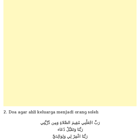
2. Doa agar ahli keluarga menjadi orang soleh
رَبِّ اجْعَلْنِي مُقِيمَ الصَّلاةِ وَمِن ذُرِّيَّتِي
رَبَّنَا وَتَقَبَّلْ دُعَاء
رَبَّنَا اغْفِرْ لِي وَلِوَالِدَيَّ