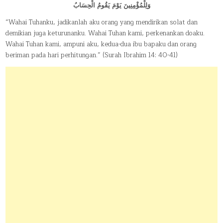
وَلِلْمُؤْمِنِينَ يَوْمَ يَقُومُ الْحِسَابُ
“Wahai Tuhanku, jadikanlah aku orang yang mendirikan solat dan
demikian juga keturunanku. Wahai Tuhan kami, perkenankan doaku.
Wahai Tuhan kami, ampuni aku, kedua-dua ibu bapaku dan orang
beriman pada hari perhitungan.” (Surah Ibrahim 14: 40-41)