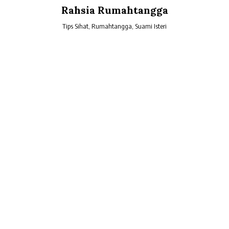
Skip
Rahsia Rumahtangga
to
content
Tips Sihat, Rumahtangga, Suami Isteri