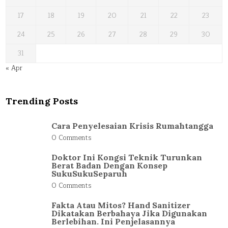
17
18
19
20
21
22
23
24
25
26
27
28
29
30
31
« Apr
Trending Posts
Cara Penyelesaian Krisis Rumahtangga
0 Comments
Doktor Ini Kongsi Teknik Turunkan
Berat Badan Dengan Konsep
SukuSukuSeparuh
0 Comments
Fakta Atau Mitos? Hand Sanitizer
Dikatakan Berbahaya Jika Digunakan
Berlebihan. Ini Penjelasannya