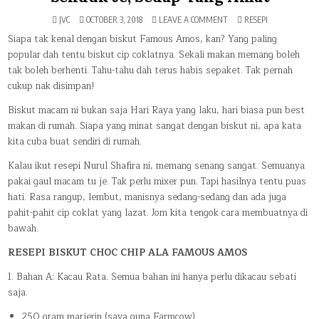
ON
POSTED
JVC
OCTOBER 3, 2018
LEAVE A COMMENT
RESEPI
CARA
IN
NAK
Siapa tak kenal dengan biskut Famous Amos, kan? Yang paling
BUAT
popular dah tentu biskut cip coklatnya. Sekali makan memang boleh
BISKUT
CHOC
tak boleh berhenti. Tahu-tahu dah terus habis sepaket. Tak pernah
CHIP
ALA
cukup nak disimpan!
FAMOUS
AMOS
CONFIRM
Biskut macam ni bukan saja Hari Raya yang laku, hari biasa pun best
JADI.
GAUL
makan di rumah. Siapa yang minat sangat dengan biskut ni, apa kata
PAKAI
SENDUK
kita cuba buat sendiri di rumah.
JE,
SEDAP
Kalau ikut resepi Nurul Shafira ni, memang senang sangat. Semuanya
YANG
AMAT
pakai gaul macam tu je. Tak perlu mixer pun. Tapi hasilnya tentu puas
hati. Rasa rangup, lembut, manisnya sedang-sedang dan ada juga
pahit-pahit cip coklat yang lazat. Jom kita tengok cara membuatnya di
bawah.
RESEPI BISKUT CHOC CHIP ALA FAMOUS AMOS
1. Bahan A: Kacau Rata. Semua bahan ini hanya perlu dikacau sebati
saja.
250 gram marjerin (saya guna Farmcow)