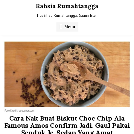
Skip
Rahsia Rumahtangga
to
content
Tips Sihat, Rumahtangga, Suami Isteri
Menu
Cara Nak Buat Biskut Choc Chip Ala
Famous Amos Confirm Jadi. Gaul Pakai
Senduk Je, Sedap Yang Amat