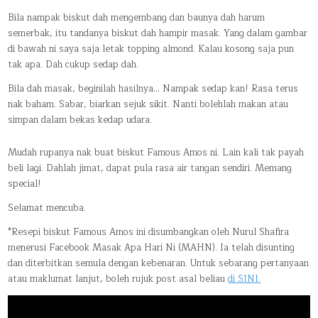
Bila nampak biskut dah mengembang dan baunya dah harum
semerbak, itu tandanya biskut dah hampir masak. Yang dalam gambar
di bawah ni saya saja letak topping almond. Kalau kosong saja pun
tak apa. Dah cukup sedap dah.
Bila dah masak, beginilah hasilnya… Nampak sedap kan! Rasa terus
nak baham. Sabar, biarkan sejuk sikit. Nanti bolehlah makan atau
simpan dalam bekas kedap udara.
Mudah rupanya nak buat biskut Famous Amos ni. Lain kali tak payah
beli lagi. Dahlah jimat, dapat pula rasa air tangan sendiri. Memang
special!
Selamat mencuba.
*Resepi biskut Famous Amos ini disumbangkan oleh Nurul Shafira
menerusi Facebook Masak Apa Hari Ni (MAHN). Ia telah disunting
dan diterbitkan semula dengan kebenaran. Untuk sebarang pertanyaan
atau maklumat lanjut, boleh rujuk post asal beliau
di SINI.