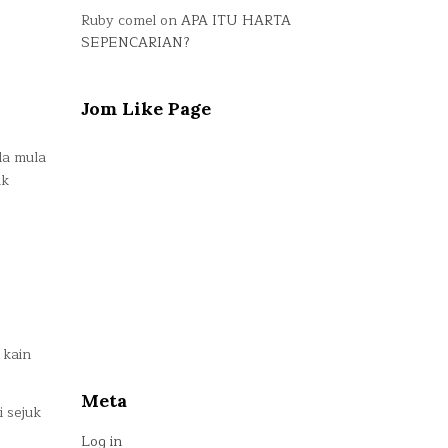
Ruby comel
on
APA ITU HARTA
SEPENCARIAN?
Jom Like Page
da mula
ak
 kain
Meta
 sejuk
Log in