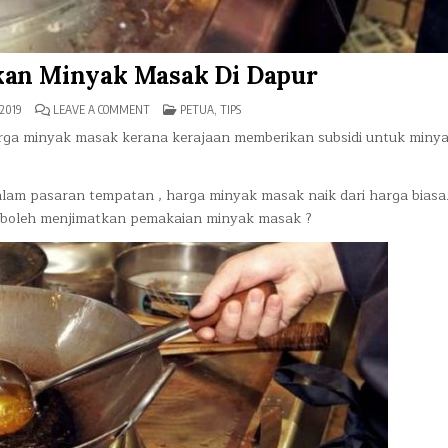
kan Minyak Masak Di Dapur
ON
POSTED
2019
LEAVE A COMMENT
PETUA
,
TIPS
CARA
IN
MUDAH
rga minyak masak kerana kerajaan memberikan subsidi untuk miny
JIMATKAN
MINYAK
MASAK
DI
alam pasaran tempatan , harga minyak masak naik dari harga biasa
DAPUR
ta boleh menjimatkan pemakaian minyak masak ?