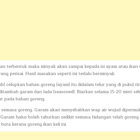
akan terbentuk maka minyak akan sampai kepada isi ayam atau ikan
ng perisai. Hasil masakan seperti ini terlalu berminyak.
) celupkan bahan goreng (ayam) itu didalam telur yang di pukul ri
 ditambah garam dan lada (seasoned). Biarkan selama 15-20 mint se
at pada bahan goreng.
m semasa goreng. Garam akan menyebabkan wap air wujud dipermu
ram halus boleh taburkan sedikit semasa hidangan telah goreng 
 buta kerana goreng ikan keli ini.