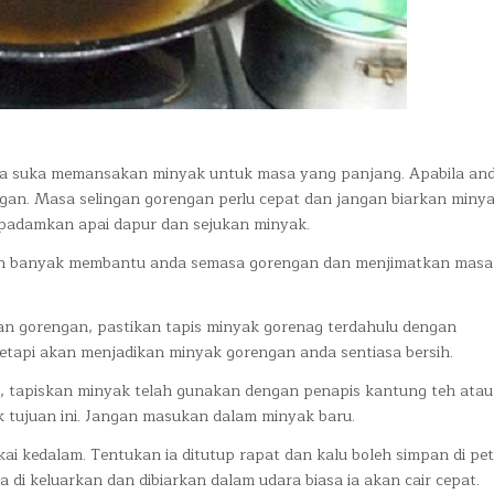
da suka memansakan minyak untuk masa yang panjang. Apabila an
gan. Masa selingan gorengan perlu cepat dan jangan biarkan miny
 padamkan apai dapur dan sejukan minyak.
kan banyak membantu anda semasa gorengan dan menjimatkan masa
n gorengan, pastikan tapis minyak gorenag terdahulu dengan
tapi akan menjadikan minyak gorengan anda sentiasa bersih.
s, tapiskan minyak telah gunakan dengan penapis kantung teh atau
k tujuan ini. Jangan masukan dalam minyak baru.
 kedalam. Tentukan ia ditutup rapat dan kalu boleh simpan di peti
 di keluarkan dan dibiarkan dalam udara biasa ia akan cair cepat.