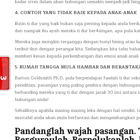
kadar stres dalam akan hubungan semakin menjadi-jadi hing
4. CONTOH YANG TIDAK BAIK KEPADA ANAK-ANAK
Rutin ti dur yang baik bukan saja penting kepada anda ber
dan nampak ibu ayah mereka ti dur ber4singan, apa pula ka
Mereka juga mungkin terganggu dengan bunyi bising atau l
terikut-ikut dengan perangai kita. Sedangkan kita tahu bah
memberi kesan kepada perkembangan dan emosi anak-anak a
5. RUMAH TANGGA MULA HAMBAR DAN BERANTAK
Barton Goldsmith Ph.D, pula berpendapat faedah ti dur se
penelitian, pasangan yang paling gembira dengan hubungan 
berbanding mereka yang ti dur dengan jarak 30 inci antara s
hubungan anda!
Sebaliknya apabila masing-masing leka dengan hal sendiri,
mustahil anda akan mula berfantasi dan mengembangkan pe
Pandanglah wajah pasangan. 
Berguraulah. Berpelukanlah. 