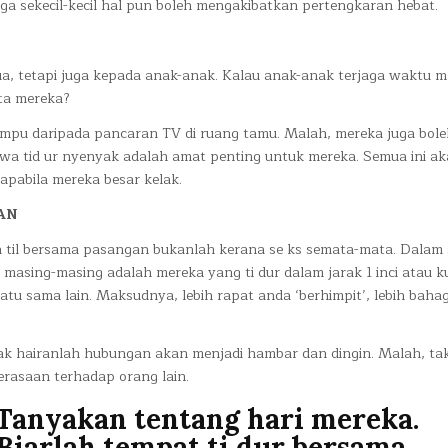
ga sekecil-kecil hal pun boleh mengakibatkan pertengkaran hebat.
dua, tetapi juga kepada anak-anak. Kalau anak-anak terjaga waktu 
ta mereka?
ampu daripada pancaran TV di ruang tamu. Malah, mereka juga bole
awa tid ur nyenyak adalah amat penting untuk mereka. Semua ini a
pabila mereka besar kelak.
AN
ka til bersama pasangan bukanlah kerana se ks semata-mata. Dalam
masing-masing adalah mereka yang ti dur dalam jarak 1 inci atau k
atu sama lain. Maksudnya, lebih rapat anda ‘berhimpit’, lebih baha
 tak hairanlah hubungan akan menjadi hambar dan dingin. Malah, ta
rasaan terhadap orang lain.
Tanyakan tentang hari mereka.
Biarlah tempat ti dur bersama