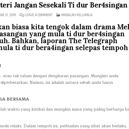
eri Jangan Sesekali Ti dur Ber4singan
ON
POSTED
NE 21, 2019
LEAVE A COMMENT
MASALAH KELUARGA
WALAUPUN
IN
BERG4DUH,
kan biasa kita tengok dalam drama Me
SUAMI
ISTERI
asangan yang mula ti dur ber4singan
JANGAN
SESEKALI
h. Bahkan, laporan The Telegraph
TI
DUR
a ti dur bera4ingan selepas tempoh
BER4SINGAN
N
 luar, atau tak tahan dengan dengkuran pasangan. Mungkin anda
 diperbesarkan. Namun, ini adalah antara sebab anda harus
RGA BERSAMA
lah waktu yang kritikal dan mungkin masa yang paling berharga ba
ode relaks. Dalam tempoh ini, perbualan yang sihat akan berlaku,