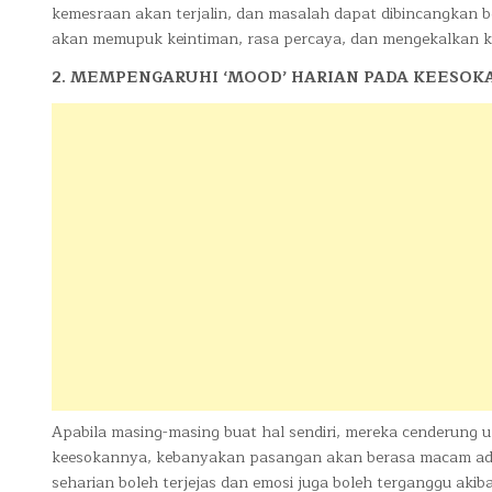
kemesraan akan terjalin, dan masalah dapat dibincangkan be
akan memupuk keintiman, rasa percaya, dan mengekalkan k
2. MEMPENGARUHI ‘MOOD’ HARIAN PADA KEESOK
Apabila masing-masing buat hal sendiri, mereka cenderung un
keesokannya, kebanyakan pasangan akan berasa macam ada
seharian boleh terjejas dan emosi juga boleh terganggu aki