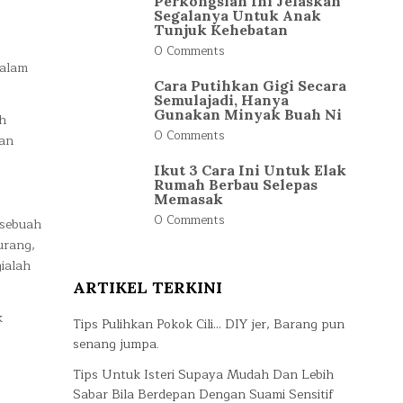
Perkongsian Ini Jelaskan
Segalanya Untuk Anak
Tunjuk Kehebatan
0 Comments
malam
Cara Putihkan Gigi Secara
Semulajadi, Hanya
Gunakan Minyak Buah Ni
h
0 Comments
kan
Ikut 3 Cara Ini Untuk Elak
Rumah Berbau Selepas
Memasak
0 Comments
 sebuah
urang,
gialah
ARTIKEL TERKINI
k
Tips Pulihkan Pokok Cili… DIY jer, Barang pun
senang jumpa.
Tips Untuk Isteri Supaya Mudah Dan Lebih
Sabar Bila Berdepan Dengan Suami Sensitif