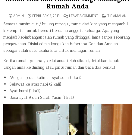
Rumah Anda
ON
POSTED
ADMIN
FEBRUARY 2, 2019
LEAVE A COMMENT
TIP AMALAN
INILAH
IN
DOA
Semasa musim cuti / hujung minggu , ramai dari kita yang mengambil
DAN
kesempatan untuk bercuti bersama anggota keluarga. Apa yang
AMALAN
BAGI
menjadi kebimbangan ialah rumah yang ditinggal lama tanpa sebarang
MEMAGARI
RUMAH
pengawasan. Disini admin kongsikan beberapa Doa dan Amalan
ANDA
sebagai salah satu usaha kita untuk memagari rumah.
Ketika rumah, pejabat, kedai anda telah dikunci, letakkan tapak
tangan anda ke dinding atau pintu rumah dan baca doa berikut :
Mengucap dua kalimah syahadah (1 kali)
Selawat ke atas nabi (2 kali)
Ayat kursi (1 kali)
Baca ayat 9 dari Surah Yasin (1 kali)