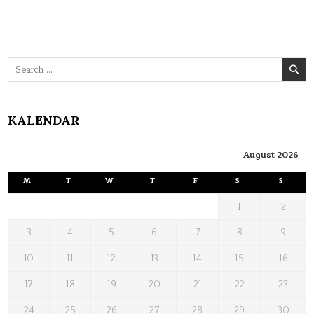
Search
for:
KALENDAR
August 2026
M
T
W
T
F
S
S
1
2
3
4
5
6
7
8
9
10
11
12
13
14
15
16
17
18
19
20
21
22
23
24
25
26
27
28
29
30