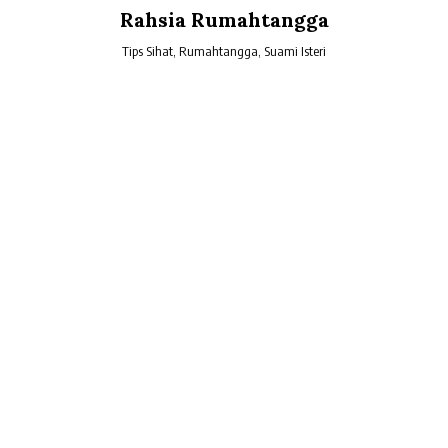
Skip
Rahsia Rumahtangga
to
content
Tips Sihat, Rumahtangga, Suami Isteri