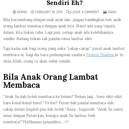
Sendiri Eh?
ON
POSTED
ADMIN
FEBRUARY 18, 2019
LEAVE A COMMENT
ANAK
ANAK
IN
ORANG
Bila bersembang dengan mak ayah lain, jangan bandingkan bab anak
LAMBAT
orang lambat membaca dengan anak kita. Nanti ada yang teguris
MEMBACA
MEMANG
dalam, kita bukan tahu. Lagi pun, setiap anak ada kelebihannya
NAK
KENA
sendiri. Kadang bukan tak pandai cuma lambat sikit.
BANDING
DENGAN
ANAK
Tapi kalau nak bagi orang yang suka ”cakap-cakap” pasal anak lambat
SENDIRI
EH?
membaca ni, bagi dia baca perkongsian saudara
Firdaus Shakirin
ni. In
shaa Allah, orang tu akan sedar sendiri.
Bila Anak Orang Lambat
Membaca
“Anak Su dah boleh membaca ke belum?”Belum lagi… baru sikit-sikit,
baru kenal-kenal huruf.“Ye ker? Puteri dah pandai membaca dah,
cakap dalam English pun dah boleh.”Aaaa… baguslah. “Anak Su sama
umur dengan Puteri kan, kenapa anak Su lambat bleh
membaca?”Hallluuuuu puuuuliiiss….!!!