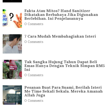
Fakta Atau Mitos? Hand Sanitizer
Dikatakan Berbahaya Jika Digunakan
Berlebihan. Ini Penjelasannya
0 Comments
7 Cara Mudah Membahagiakan Isteri
0 Comments
Tak Sangka Hujung Tahun Dapat Beli
Emas Hanya Dengan Teknik Simpan RM5
Ini
0 Comments
Pesanan Buat Para Suami, Berilah Isteri
Me Time Sekali Sekala. Mereka Amanah
Allah Juga
0 Comments