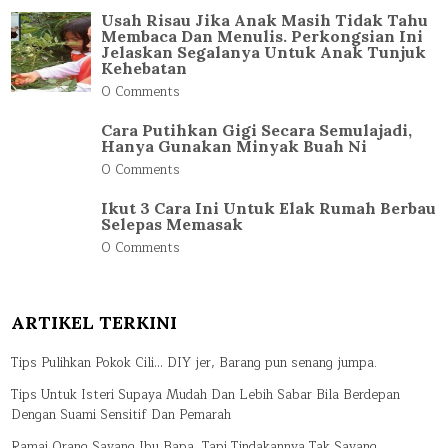
Usah Risau Jika Anak Masih Tidak Tahu
Membaca Dan Menulis. Perkongsian Ini
Jelaskan Segalanya Untuk Anak Tunjuk
Kehebatan
0 Comments
Cara Putihkan Gigi Secara Semulajadi,
Hanya Gunakan Minyak Buah Ni
0 Comments
Ikut 3 Cara Ini Untuk Elak Rumah Berbau
Selepas Memasak
0 Comments
ARTIKEL TERKINI
Tips Pulihkan Pokok Cili… DIY jer, Barang pun senang jumpa.
Tips Untuk Isteri Supaya Mudah Dan Lebih Sabar Bila Berdepan
Dengan Suami Sensitif Dan Pemarah
Ramai Orang Sayang Ibu Bapa, Tapi Tindakannya Tak Sayang