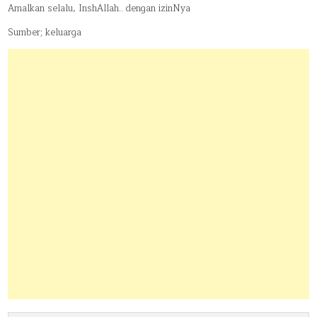
Amalkan selalu, InshAllah.. dengan izinNya
Sumber; keluarga