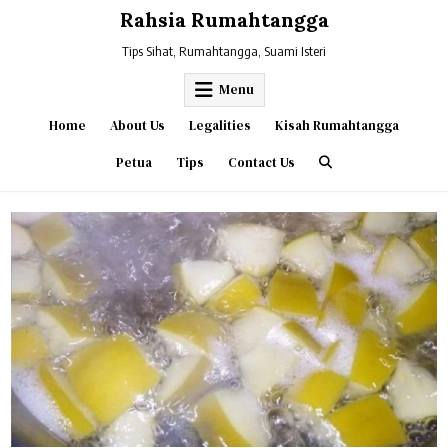
Skip
Rahsia Rumahtangga
to
content
Tips Sihat, Rumahtangga, Suami Isteri
Menu
Home
About Us
Legalities
Kisah Rumahtangga
Petua
Tips
Contact Us