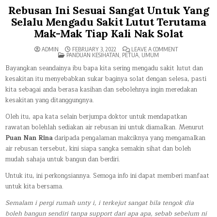
Rebusan Ini Sesuai Sangat Untuk Yang
Selalu Mengadu Sakit Lutut Terutama
Mak-Mak Tiap Kali Nak Solat
ON
ADMIN
FEBRUARY 3, 2022
LEAVE A COMMENT
POSTED
REBUSAN
PANDUAN KESIHATAN
,
PETUA
,
UMUM
IN
INI
SESUAI
Bayangkan seandainya ibu bapa kita sering mengadu sakit lutut dan
SANGAT
kesakitan itu menyebabkan sukar baginya solat dengan selesa, pasti
UNTUK
YANG
kita sebagai anda berasa kasihan dan sebolehnya ingin meredakan
SELALU
MENGADU
kesakitan yang ditanggungnya.
SAKIT
LUTUT
TERUTAMA
Oleh itu, apa kata selain berjumpa doktor untuk mendapatkan
MAK-
MAK
rawatan bolehlah sediakan air rebusan ini untuk diamalkan. Menurut
TIAP
KALI
Puan Nan Rina
daripada pengalaman makciknya yang mengamalkan
NAK
air rebusan tersebut, kini siapa sangka semakin sihat dan boleh
SOLAT
mudah sahaja untuk bangun dan berdiri.
Untuk itu, ini perkongsiannya. Semoga info ini dapat memberi manfaat
untuk kita bersama.
Semalam i pergi rumah unty i, i terkejut sangat bila tengok dia
boleh bangun sendiri tanpa support dari apa apa, sebab sebelum ni