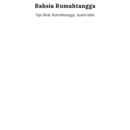
Skip
Rahsia Rumahtangga
to
content
Tips Sihat, Rumahtangga, Suami Isteri