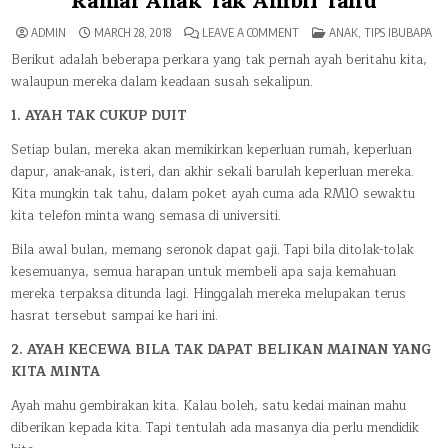
Ramai Anak Tak Ambil Tahu
ON
POSTED
ADMIN
MARCH 28, 2018
LEAVE A COMMENT
ANAK
,
TIPS IBUBAPA
9
IN
PENGORBANAN
Berikut adalah beberapa perkara yang tak pernah ayah beritahu kita,
SEORANG
walaupun mereka dalam keadaan susah sekalipu
n.
AYAH
YANG
RAMAI
1. AYAH TAK CUKUP DUIT
ANAK
TAK
AMBIL
Setiap bulan, mereka akan memikirkan keperluan rumah, keperluan
TAHU
dapur, anak-anak, isteri, dan akhir sekali barulah keperluan mereka.
Kita mungkin tak tahu, dalam poket ayah cuma ada RM10 sewaktu
kita telefon minta wang semasa di universiti.
Bila awal bulan, memang seronok dapat gaji. Tapi bila ditolak-tolak
kesemuanya, semua harapan untuk membeli apa saja kemahuan
mereka terpaksa ditunda lagi. Hinggalah mereka melupakan terus
hasrat tersebut sampai ke hari ini.
2. AYAH KECEWA BILA TAK DAPAT BELIKAN MAINAN YANG
KITA MINTA
Ayah mahu gembirakan kita. Kalau boleh, satu kedai mainan mahu
diberikan kepada kita. Tapi tentulah ada masanya dia perlu mendidik