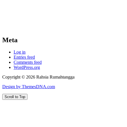
Meta
Log in
Entries feed
Comments feed
WordPress.org
Copyright © 2026 Rahsia Rumahtangga
Design by ThemesDNA.com
Scroll to Top