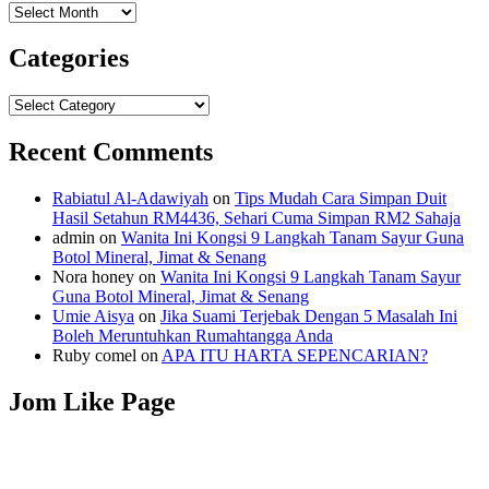
Archives
Categories
Categories
Recent Comments
Rabiatul Al-Adawiyah
on
Tips Mudah Cara Simpan Duit
Hasil Setahun RM4436, Sehari Cuma Simpan RM2 Sahaja
admin
on
Wanita Ini Kongsi 9 Langkah Tanam Sayur Guna
Botol Mineral, Jimat & Senang
Nora honey
on
Wanita Ini Kongsi 9 Langkah Tanam Sayur
Guna Botol Mineral, Jimat & Senang
Umie Aisya
on
Jika Suami Terjebak Dengan 5 Masalah Ini
Boleh Meruntuhkan Rumahtangga Anda
Ruby comel
on
APA ITU HARTA SEPENCARIAN?
Jom Like Page