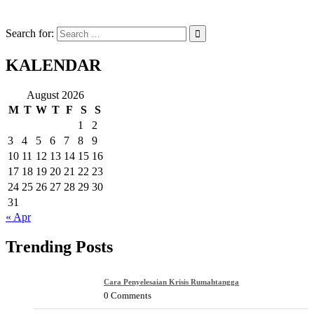
Search for:
KALENDAR
August 2026
M
T
W
T
F
S
S
1
2
3
4
5
6
7
8
9
10
11
12
13
14
15
16
17
18
19
20
21
22
23
24
25
26
27
28
29
30
31
« Apr
Trending Posts
Cara Penyelesaian Krisis Rumahtangga
0 Comments