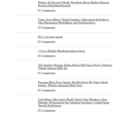
Doktor Ini Kongsi Teknik Turunkan Berat Badan Dengan
Konsep SukuSukuSeparuh
0 Comments
Fakta Atau Mitos? Hand Sanitizer Dikatakan Berbahaya
Jika Digunakan Berlebihan. Ini Penjelasannya
0 Comments
Do’a seorang suami
0 Comments
7 Cara Mudah Membahagiakan Isteri
0 Comments
Tak Sangka Hujung Tahun Dapat Beli Emas Hanya Dengan
Teknik Simpan RM5 Ini
0 Comments
Pesanan Buat Para Suami, Berilah Isteri Me Time Sekali
Sekala. Mereka Amanah Allah Juga
0 Comments
Usah Risau Jika Anak Masih Tidak Tahu Membaca Dan
Menulis. Perkongsian Ini Jelaskan Segalanya Untuk Anak
Tunjuk Kehebatan
0 Comments