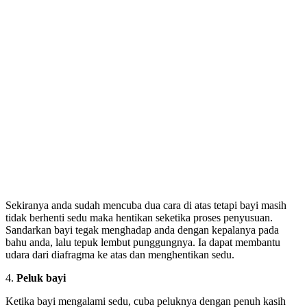
Sekiranya anda sudah mencuba dua cara di atas tetapi bayi masih
tidak berhenti sedu maka hentikan seketika proses penyusuan.
Sandarkan bayi tegak menghadap anda dengan kepalanya pada
bahu anda, lalu tepuk lembut punggungnya. Ia dapat membantu
udara dari diafragma ke atas dan menghentikan sedu.
4.
Peluk bayi
Ketika bayi mengalami sedu, cuba peluknya dengan penuh kasih