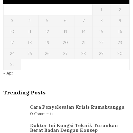
1
2
3
4
5
6
7
8
9
10
11
12
13
14
15
16
17
18
19
20
21
22
23
24
25
26
27
28
29
30
31
« Apr
Trending Posts
Cara Penyelesaian Krisis Rumahtangga
0 Comments
Doktor Ini Kongsi Teknik Turunkan
Berat Badan Dengan Konsep