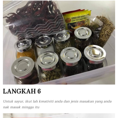
LANGKAH 6
Untuk sayur, ikut lah kreativiti anda dan jenis masakan yang anda
nak masak minggu itu