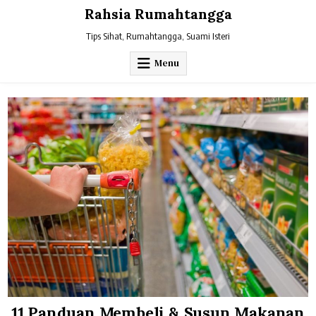
Skip
Rahsia Rumahtangga
to
content
Tips Sihat, Rumahtangga, Suami Isteri
Menu
11 Panduan Membeli & Susun Makanan