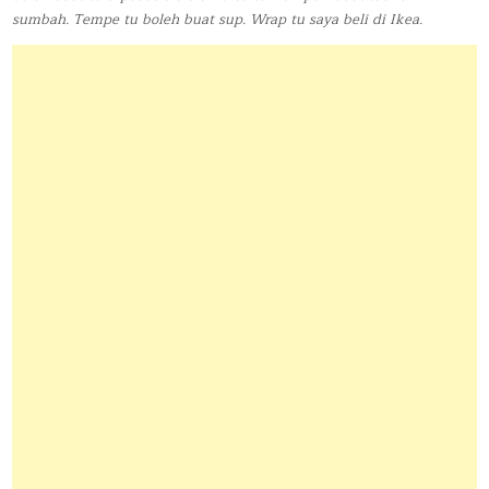
sumbah. Tempe tu boleh buat sup. Wrap tu saya beli di Ikea.