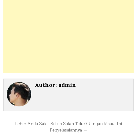
Author:
admin
Post
Leher Anda Sakit Sebab Salah Tidur? Jangan Risau, Ini
Penyelesaiannya →
navigation