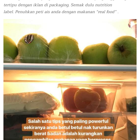
tertipu dengan iklan di packaging. Semak dulu nutrition
label. Penuhkan peti ais anda dengan makanan “real food” .