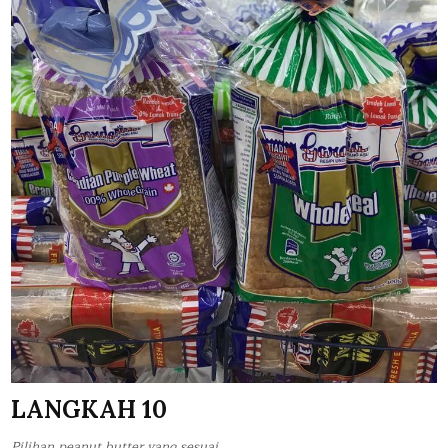
LANGKAH 10
Pilihan peanut butter yang sesuai.