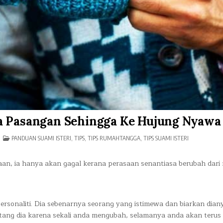
a Pasangan Sehingga Ke Hujung Nyawa
N
POSTED
PANDUAN SUAMI ISTERI
,
TIPS
,
TIPS RUMAHTANGGA
,
TIPS SUAMI ISTERI
0
IN
IPS
NTUK
an, ia hanya akan gagal kerana perasaan senantiasa berubah dari
ENYAYANGINYA
ASANGAN
EHINGGA
E
UJUNG
YAWA
perso
naliti. Dia sebenarnya seorang yang istimewa dan biarkan dian
entang dia karena sekali anda mengubah, selamanya anda akan terus