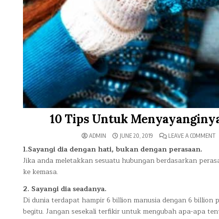
10 Tips Untuk Menyayanginy
O
ADMIN
JUNE 20, 2019
LEAVE A COMMENT
1
T
1.Sayangi dia dengan hati, bukan dengan perasaan.
U
Jika anda meletakkan sesuatu hubungan berdasarkan perasa
M
P
ke kemasa.
S
K
H
2. Sayangi dia seadanya.
N
Di dunia terdapat hampir 6 billion manusia dengan 6 billion 
begitu. Jangan sesekali terfikir untuk mengubah apa-apa t