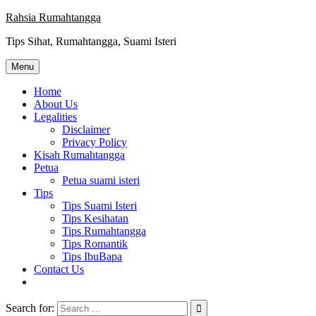
Skip
Rahsia Rumahtangga
to
Tips Sihat, Rumahtangga, Suami Isteri
content
Menu
Home
About Us
Legalities
Disclaimer
Privacy Policy
Kisah Rumahtangga
Petua
Petua suami isteri
Tips
Tips Suami Isteri
Tips Kesihatan
Tips Rumahtangga
Tips Romantik
Tips IbuBapa
Contact Us
Search for: