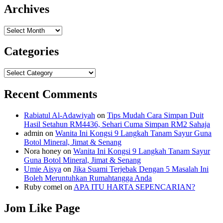
Archives
Archives
Categories
Categories
Recent Comments
Rabiatul Al-Adawiyah
on
Tips Mudah Cara Simpan Duit
Hasil Setahun RM4436, Sehari Cuma Simpan RM2 Sahaja
admin
on
Wanita Ini Kongsi 9 Langkah Tanam Sayur Guna
Botol Mineral, Jimat & Senang
Nora honey
on
Wanita Ini Kongsi 9 Langkah Tanam Sayur
Guna Botol Mineral, Jimat & Senang
Umie Aisya
on
Jika Suami Terjebak Dengan 5 Masalah Ini
Boleh Meruntuhkan Rumahtangga Anda
Ruby comel
on
APA ITU HARTA SEPENCARIAN?
Jom Like Page