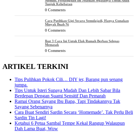
Menulis. Perkongsian Ini Jelaskan Segalanya Untuk Anak
Tunjuk Kehebatan
0 Comments
Cara Putihkan Gigi Secara Semulajadi, Hanya Gunakan
Minyak Buah Ni
0 Comments
Ikut 3 Cara Ini Untuk Elak Rumah Berbau Selepas
Memasak
0 Comments
ARTIKEL TERKINI
Tips Pulihkan Pokok Cili… DIY jer, Barang pun senang
jumpa.
Tips Untuk Isteri Supaya Mudah Dan Lebih Sabar Bila
Berdepan Dengan Suami Sensitif Dan Pemarah
Ramai Orang Sayang Ibu Bapa, Tapi Tindakannya Tak
Sayang Sebenarnya
Cara Buat Sendiri Sardin Secara ‘Homemade’. Tak Perlu Beli
Sardin Tin Lagi!
Ketahui 6 Petua Sambal Tempe Kekal Rangup Walaupun
Dah Lama Buat, Wow