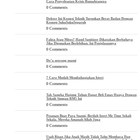
Cara Penyelesaian Krisis Rumahtangga
0 Comments
Doktor Ini Kongsi Teknik Turunkan Berat Badan Dengan
Konsep SukuSukuSeparuh
0 Comments
Fakta Atau Mitos? Hand Sanitizer Dikatakan Berbahaya
Jika Digunakan Berlebihan. Ini Penjelasannya
0 Comments
Do’a seorang suami
0 Comments
7 Cara Mudah Membahagiakan Isteri
0 Comments
Tak Sangka Hujung Tahun Dapat Beli Emas Hanya Dengan
Teknik Simpan RM5 Ini
0 Comments
Pesanan Buat Para Suami, Berilah Isteri Me Time Sekali
Sekala. Mereka Amanah Allah Juga
0 Comments
Usah Risau Jika Anak Masih Tidak Tahu Membaca Dan