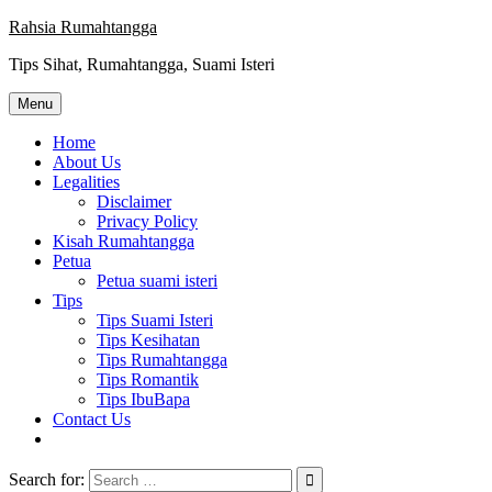
Skip
Rahsia Rumahtangga
to
Tips Sihat, Rumahtangga, Suami Isteri
content
Menu
Home
About Us
Legalities
Disclaimer
Privacy Policy
Kisah Rumahtangga
Petua
Petua suami isteri
Tips
Tips Suami Isteri
Tips Kesihatan
Tips Rumahtangga
Tips Romantik
Tips IbuBapa
Contact Us
Search for: