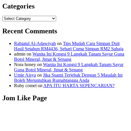
Categories
Categories
Recent Comments
Rabiatul Al-Adawiyah
on
Tips Mudah Cara Simpan Duit
Hasil Setahun RM4436, Sehari Cuma Simpan RM2 Sahaja
admin
on
Wanita Ini Kongsi 9 Langkah Tanam Sayur Guna
Botol Mineral, Jimat & Senang
Nora honey
on
Wanita Ini Kongsi 9 Langkah Tanam Sayur
Guna Botol Mineral, Jimat & Senang
Umie Aisya
on
Jika Suami Terjebak Dengan 5 Masalah Ini
Boleh Meruntuhkan Rumahtangga Anda
Ruby comel
on
APA ITU HARTA SEPENCARIAN?
Jom Like Page