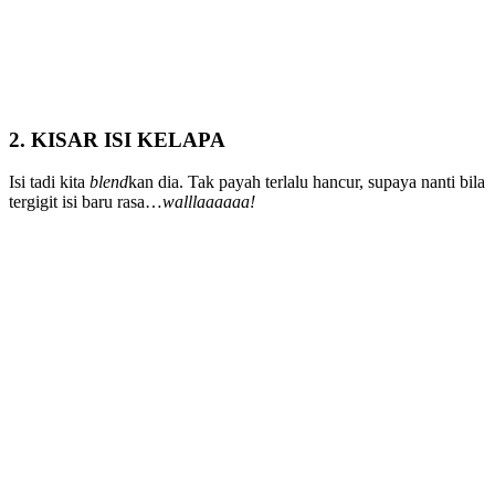
2. KISAR ISI KELAPA
Isi tadi kita
blend
kan dia. Tak payah terlalu hancur, supaya nanti bila
tergigit isi baru rasa…
walllaaaaaa!