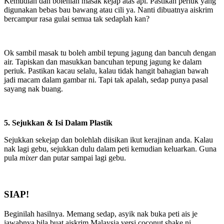
Kemudian dah bolehlah masak kejap atas api. Pastikan periuk yang
digunakan bebas bau bawang atau cili ya. Nanti dibuatnya aiskrim
bercampur rasa gulai semua tak sedaplah kan?
Ok sambil masak tu boleh ambil tepung jagung dan bancuh dengan
air. Tapiskan dan masukkan bancuhan tepung jagung ke dalam
periuk. Pastikan kacau selalu, kalau tidak hangit bahagian bawah
jadi macam dalam gambar ni. Tapi tak apalah, sedap punya pasal
sayang nak buang.
5. Sejukkan & Isi Dalam Plastik
Sejukkan sekejap dan bolehlah diisikan ikut kerajinan anda. Kalau
nak lagi gebu, sejukkan dulu dalam peti kemudian keluarkan. Guna
pula
mixer
dan putar sampai lagi gebu.
SIAP!
Beginilah hasilnya. Memang sedap, asyik nak buka peti ais je
jawabnya bila buat aiskrim Malaysia versi coconut shake ni.