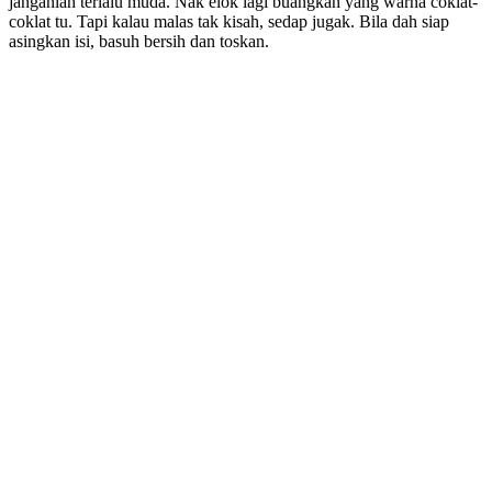
janganlah terlalu muda. Nak elok lagi buangkan yang warna coklat-
coklat tu. Tapi kalau malas tak kisah, sedap jugak. Bila dah siap
asingkan isi, basuh bersih dan toskan.