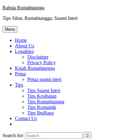
Skip
Rahsia Rumahtangga
to
Tips Sihat, Rumahtangga, Suami Isteri
content
Menu
Home
About Us
Legalities
Disclaimer
Privacy Policy
Kisah Rumahtangga
Petua
Petua suami isteri
Tips
Tips Suami Isteri
Tips Kesihatan
Tips Rumahtangga
Tips Romantik
Tips IbuBapa
Contact Us
Search for: