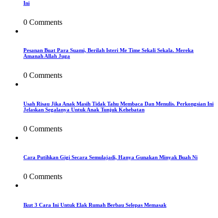
Ini
0 Comments
Pesanan Buat Para Suami, Berilah Isteri Me Time Sekali Sekala. Mereka
Amanah Allah Juga
0 Comments
Usah Risau Jika Anak Masih Tidak Tahu Membaca Dan Menulis. Perkongsian Ini
Jelaskan Segalanya Untuk Anak Tunjuk Kehebatan
0 Comments
Cara Putihkan Gigi Secara Semulajadi, Hanya Gunakan Minyak Buah Ni
0 Comments
Ikut 3 Cara Ini Untuk Elak Rumah Berbau Selepas Memasak