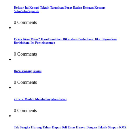
Doktor Ini Kongsi Teknik Turunkan Berat Badan Dengan Konsep
SukuSukuSeparuh
0 Comments
Fakta Atau Mitos? Hand Sanitizer Dikatakan Berbahaya Jika Digunakan
Berlebihan. Ini Penjelasannya
0 Comments
Do’a seorang suami
0 Comments
7 Cara Mudah Membahagiakan Isteri
0 Comments
Tak Sangka Hujung Tahun Dapat Beli Emas Hanya Dengan Teknik Simpan RM5