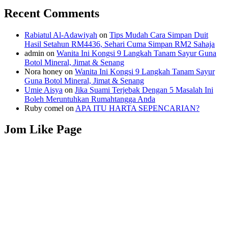
Recent Comments
Rabiatul Al-Adawiyah
on
Tips Mudah Cara Simpan Duit
Hasil Setahun RM4436, Sehari Cuma Simpan RM2 Sahaja
admin
on
Wanita Ini Kongsi 9 Langkah Tanam Sayur Guna
Botol Mineral, Jimat & Senang
Nora honey
on
Wanita Ini Kongsi 9 Langkah Tanam Sayur
Guna Botol Mineral, Jimat & Senang
Umie Aisya
on
Jika Suami Terjebak Dengan 5 Masalah Ini
Boleh Meruntuhkan Rumahtangga Anda
Ruby comel
on
APA ITU HARTA SEPENCARIAN?
Jom Like Page