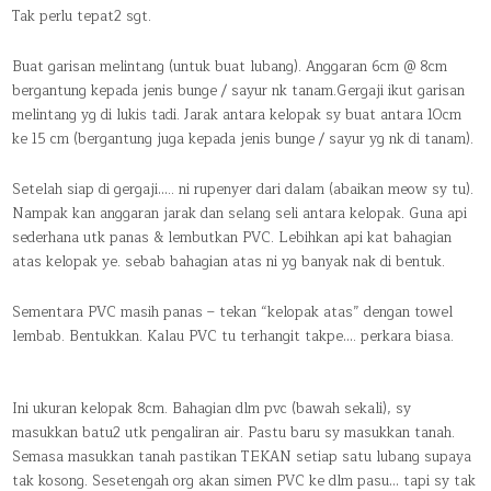
Tak perlu tepat2 sgt.
Buat garisan melintang (untuk buat lubang). Anggaran 6cm @ 8cm
bergantung kepada jenis bunge / sayur nk tanam.Gergaji ikut garisan
melintang yg di lukis tadi. Jarak antara kelopak sy buat antara 10cm
ke 15 cm (bergantung juga kepada jenis bunge / sayur yg nk di tanam).
Setelah siap di gergaji….. ni rupenyer dari dalam (abaikan meow sy tu).
Nampak kan anggaran jarak dan selang seli antara kelopak. Guna api
sederhana utk panas & lembutkan PVC. Lebihkan api kat bahagian
atas kelopak ye. sebab bahagian atas ni yg banyak nak di bentuk.
Sementara PVC masih panas – tekan “kelopak atas” dengan towel
lembab. Bentukkan. Kalau PVC tu terhangit takpe…. perkara biasa.
Ini ukuran kelopak 8cm. Bahagian dlm pvc (bawah sekali), sy
masukkan batu2 utk pengaliran air. Pastu baru sy masukkan tanah.
Semasa masukkan tanah pastikan TEKAN setiap satu lubang supaya
tak kosong. Sesetengah org akan simen PVC ke dlm pasu… tapi sy tak