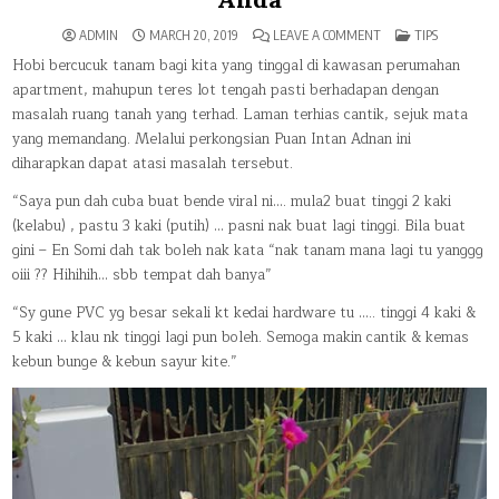
ON
POSTED
ADMIN
MARCH 20, 2019
LEAVE A COMMENT
TIPS
LAMAN
IN
TERHAD
Hobi bercucuk tanam bagi kita yang tinggal di kawasan perumahan
TAPI
apartment, mahupun teres lot tengah pasti berhadapan dengan
SUKA
TANAM
masalah ruang tanah yang terhad. Laman terhias cantik, sejuk mata
BUNGA,
CUBA
yang memandang. Melalui perkongsian Puan Intan Adnan ini
CARA
INI
diharapkan dapat atasi masalah tersebut.
UNTUK
INDAHKAN
LAMAN
“Saya pun dah cuba buat bende viral ni…. mula2 buat tinggi 2 kaki
ANDA
(kelabu) , pastu 3 kaki (putih) … pasni nak buat lagi tinggi. Bila buat
gini – En Somi dah tak boleh nak kata “nak tanam mana lagi tu yanggg
oiii ?? Hihihih… sbb tempat dah banya”
“Sy gune PVC yg besar sekali kt kedai hardware tu ….. tinggi 4 kaki &
5 kaki … klau nk tinggi lagi pun boleh. Semoga makin cantik & kemas
kebun bunge & kebun sayur kite.”