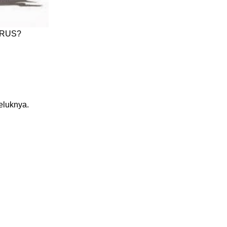
URUS?
eluknya.