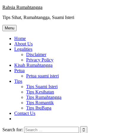
Skip
Rahsia Rumahtangga
to
Tips Sihat, Rumahtangga, Suami Isteri
content
Menu
Home
About Us
Legalities
Disclaimer
Privacy Policy
Kisah Rumahtangga
Petua
Petua suami isteri
Tips
Tips Suami Isteri
Tips Kesihatan
Tips Rumahtangga
Tips Romantik
Tips IbuBapa
Contact Us
Search for: