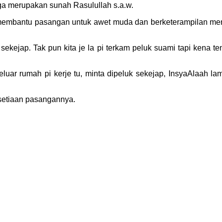
uga merupakan sunah Rasulullah s.a.w.
membantu pasangan untuk awet muda dan berketerampilan men
k sekejap. Tak pun kita je la pi terkam peluk suami tapi kena te
eluar rumah pi kerje tu, minta dipeluk sekejap, InsyaAlaah 
esetiaan pasangannya.