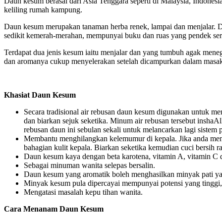
Daun kesum berasal dari Asia Tenggara seperti di Malaysia, Indonesia
keliling rumah kampung.
Daun kesum merupakan tanaman herba renek, lampai dan menjalar. Dau
sedikit kemerah-merahan, mempunyai buku dan ruas yang pendek sert
Terdapat dua jenis kesum iaitu menjalar dan yang tumbuh agak men
dan aromanya cukup menyelerakan setelah dicampurkan dalam masakan
Khasiat Daun Kesum
Secara tradisional air rebusan daun kesum digunakan untuk m
dan biarkan sejuk seketika. Minum air rebusan tersebut inshaA
rebusan daun ini sebulan sekali untuk melancarkan lagi sistem 
Membantu menghilangkan kelemumur di kepala. Jika anda mempu
bahagian kulit kepala. Biarkan seketika kemudian cuci bersih 
Daun kesum kaya dengan beta karotena, vitamin A, vitamin C da
Sebagai minuman wanita selepas bersalin.
Daun kesum yang aromatik boleh menghasilkan minyak pati yan
Minyak kesum pula dipercayai mempunyai potensi yang tinggi, 
Mengatasi masalah kepu tihan wanita.
Cara Menanam Daun Kesum