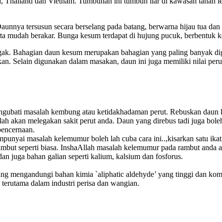
, Thailand dan Vietnam. Tumbuhan ini tumbuh liar di kawasan tanah lem
nnya tersusun secara berselang pada batang, berwarna hijau tua dan s
a mudah berakar. Bunga kesum terdapat di hujung pucuk, berbentuk k
egak. Bahagian daun kesum merupakan bahagian yang paling banyak d
. Selain digunakan dalam masakan, daun ini juga memiliki nilai peru
engubati masalah kembung atau ketidakhadaman perut. Rebuskan daun 
llah akan melegakan sakit perut anda. Daun yang direbus tadi juga bo
pencernaan.
nyai masalah kelemumur boleh lah cuba cara ini..,kisarkan satu ika
rambut seperti biasa. InshaAllah masalah kelemumur pada rambut anda a
n juga bahan galian seperti kalium, kalsium dan fosforus.
g mengandungi bahan kimia `aliphatic aldehyde’ yang tinggi dan kom
terutama dalam industri perisa dan wangian.