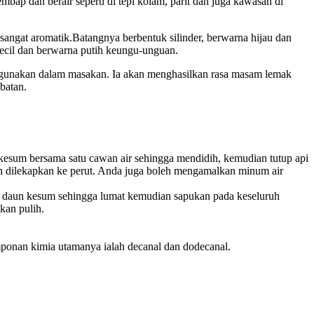
bap dan berair seperti di tepi kolam, parit dan juga kawasan di
angat aromatik.Batangnya berbentuk silinder, berwarna hijau dan
ecil dan berwarna putih keungu-unguan.
igunakan dalam masakan. Ia akan menghasilkan rasa masam lemak
batan.
kesum bersama satu cawan air sehingga mendidih, kemudian tutup api
leh dilekapkan ke perut. Anda juga boleh mengamalkan minum air
t daun kesum sehingga lumat kemudian sapukan pada keseluruh
kan pulih.
ponan kimia utamanya ialah decanal dan dodecanal.