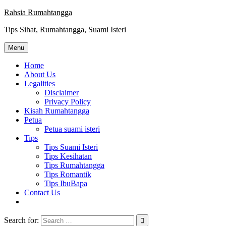
Skip
Rahsia Rumahtangga
to
Tips Sihat, Rumahtangga, Suami Isteri
content
Menu
Home
About Us
Legalities
Disclaimer
Privacy Policy
Kisah Rumahtangga
Petua
Petua suami isteri
Tips
Tips Suami Isteri
Tips Kesihatan
Tips Rumahtangga
Tips Romantik
Tips IbuBapa
Contact Us
Search for: