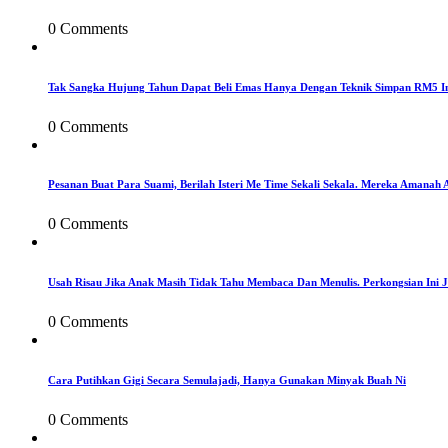
0 Comments
Tak Sangka Hujung Tahun Dapat Beli Emas Hanya Dengan Teknik Simpan RM5 I
0 Comments
Pesanan Buat Para Suami, Berilah Isteri Me Time Sekali Sekala. Mereka Amanah 
0 Comments
Usah Risau Jika Anak Masih Tidak Tahu Membaca Dan Menulis. Perkongsian Ini 
0 Comments
Cara Putihkan Gigi Secara Semulajadi, Hanya Gunakan Minyak Buah Ni
0 Comments