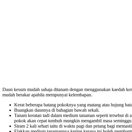
Daun kesum mudah sahaja ditanam dengan menggunakan kaedah kerat
mudah berakar apabila mempunyai kelembapan.
Kerat beberapa batang pokoknya yang matang atau hujung bat
Buangkan daunnya di bahagian bawah sekali.
Tanam keratan tadi dalam medium tanaman seperti tersebut di 
pokok akan cepat tumbuh mungkin mengambil masa seminggu 
Siram 2 kali sehari iaitu di waktu pagi dan petang bagi mema
Elakkan medium tanamannya kering kerana ini boleh membantu