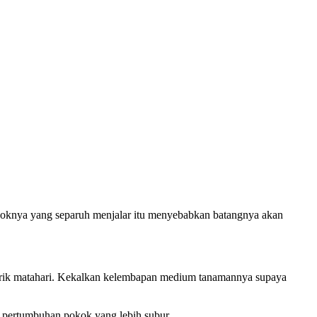
koknya yang separuh menjalar itu menyebabkan batangnya akan
i terik matahari. Kekalkan kelembapan medium tanamannya supaya
 pertumbuhan pokok yang lebih subur.