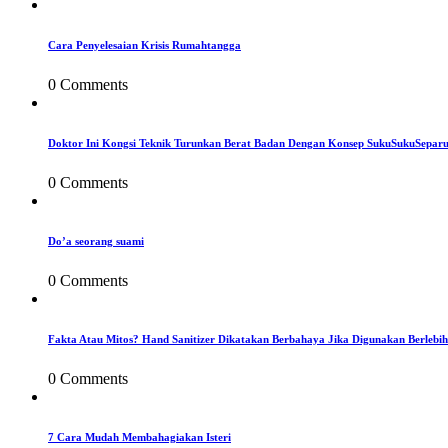
Cara Penyelesaian Krisis Rumahtangga
0 Comments
Doktor Ini Kongsi Teknik Turunkan Berat Badan Dengan Konsep SukuSukuSepar
0 Comments
Do’a seorang suami
0 Comments
Fakta Atau Mitos? Hand Sanitizer Dikatakan Berbahaya Jika Digunakan Berlebih
0 Comments
7 Cara Mudah Membahagiakan Isteri