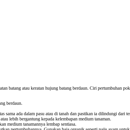
an batang atau keratan hujung batang berdaun. Ciri pertumbuhan po
ang berdaun.
atas sama ada dalam pasu atau di tanah dan pastikan ia dilindungi dar
atau lebih bergantung kepada kelembapan medium tanaman.
stikan medium tanamannya lembap sentiasa.
tkan pertumbuhannya. Gunakan baja organik seperti najis ayam untuk