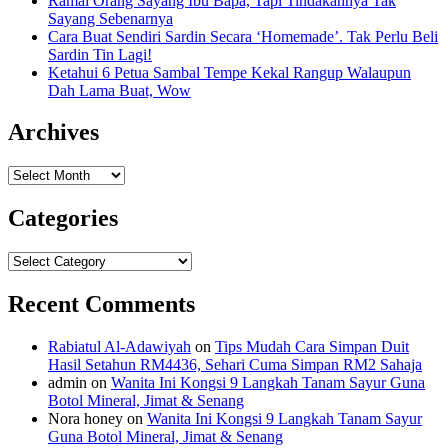
Ramai Orang Sayang Ibu Bapa, Tapi Tindakannya Tak
Sayang Sebenarnya
Cara Buat Sendiri Sardin Secara ‘Homemade’. Tak Perlu Beli
Sardin Tin Lagi!
Ketahui 6 Petua Sambal Tempe Kekal Rangup Walaupun
Dah Lama Buat, Wow
Archives
Archives
Categories
Categories
Recent Comments
Rabiatul Al-Adawiyah
on
Tips Mudah Cara Simpan Duit
Hasil Setahun RM4436, Sehari Cuma Simpan RM2 Sahaja
admin
on
Wanita Ini Kongsi 9 Langkah Tanam Sayur Guna
Botol Mineral, Jimat & Senang
Nora honey
on
Wanita Ini Kongsi 9 Langkah Tanam Sayur
Guna Botol Mineral, Jimat & Senang