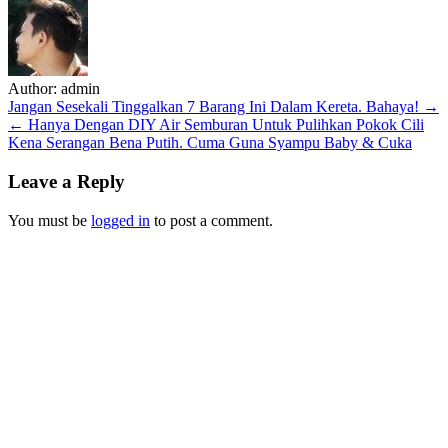
Author:
admin
Post
Jangan Sesekali Tinggalkan 7 Barang Ini Dalam Kereta. Bahaya! →
← Hanya Dengan DIY Air Semburan Untuk Pulihkan Pokok Cili
navigation
Kena Serangan Bena Putih. Cuma Guna Syampu Baby & Cuka
Leave a Reply
You must be
logged in
to post a comment.