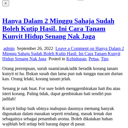
×
Hanya Dalam 2 Minggu Sahaja Sudah
Boleh Kutip Hasil. Ini Cara Tanam
Kunyit Hidup Senang Nak Jaga
admin
September 26, 2022
Leave a Comment
on Hanya Dalam 2
Minggu Sahaja Sudah Boleh Kutip Hasil. Ini Cara Tanam Kunyit
Hidup Senang Nak Jaga
Posted in
Kehidupan
,
Petua
,
Tips
Orang perempuan, suruh suami/anak/adik beradik korang tanam
kunyit ni ha. Bukan susah dan lama pun nak tunggu macam durian
kan. Orang lelaki, korang tanam jelah.
Senang je nak buat. For sure boleh menggembirakan hati ibu atau
isteri korang. Paling tidak, dapat gembirakan hati sendiri pun
jadilah!
Kunyit hidup baik ubinya mahupun daunnya memang banyak
digunakan dalam masakan seperti rendang, masak lemak dan
sebagainya sebagai penambah aroma. Boleh dikatakan bahan
wajiblah beli setiap beli barang dapur di pasar.