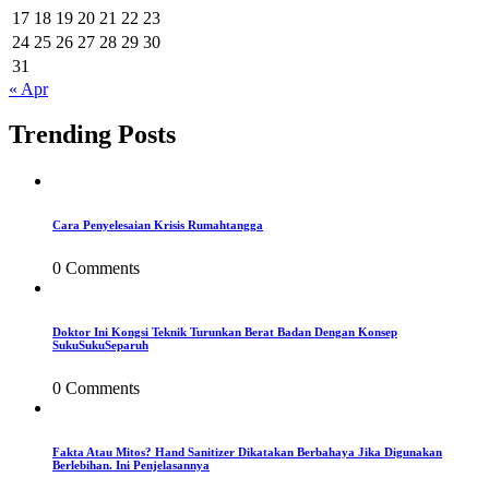
17
18
19
20
21
22
23
24
25
26
27
28
29
30
31
« Apr
Trending Posts
Cara Penyelesaian Krisis Rumahtangga
0 Comments
Doktor Ini Kongsi Teknik Turunkan Berat Badan Dengan Konsep
SukuSukuSeparuh
0 Comments
Fakta Atau Mitos? Hand Sanitizer Dikatakan Berbahaya Jika Digunakan
Berlebihan. Ini Penjelasannya