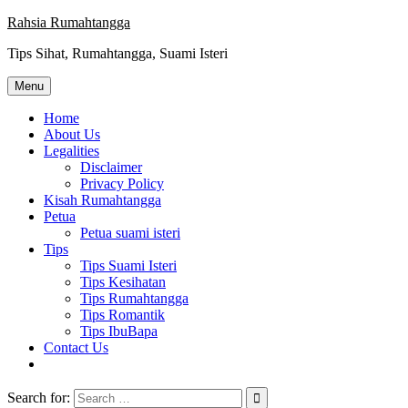
Skip
Rahsia Rumahtangga
to
Tips Sihat, Rumahtangga, Suami Isteri
content
Menu
Home
About Us
Legalities
Disclaimer
Privacy Policy
Kisah Rumahtangga
Petua
Petua suami isteri
Tips
Tips Suami Isteri
Tips Kesihatan
Tips Rumahtangga
Tips Romantik
Tips IbuBapa
Contact Us
Search for: