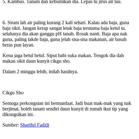
5. Kambus. Tanam dan kebumikan dia. Lepas tu jirus air tau.
6. Siram lah air paling kurang 2 kali sehari. Kalau ada baja, guna
baja sikit. Jangan kerap sangat letak baja terutama baja ketul tu.
selalunya dia akan ganggu pH tanah. Rosak nanti. Baja apa nak
guna, paling takde baja, guna jelah sisa-sisa makanan, air basuh
beras pun layan.
Kena jaga betul betul. Siput babi suka makan. Tengok dia dah
makan sikit daun kunyit cikgu sho.
Dalam 2 minggu lebih, inilah hasilnya.
Cikgu Sho
Semoga perkongsian ini bermanfaat. Jadi buat mak-mak yang nak
berjimat, boleh tanam sendiri daun kunyit di rumah ikut tip yang
dikongsikan ini.
Sumber:
Shariful Fadzli