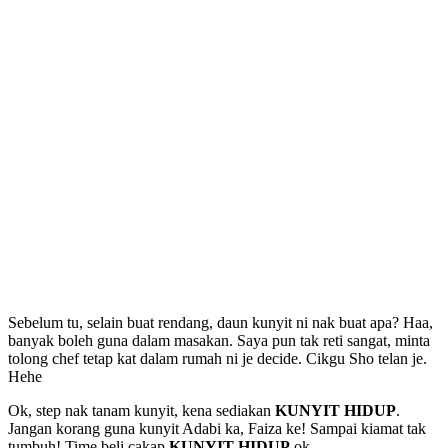
Sebelum tu, selain buat rendang, daun kunyit ni nak buat apa? Haa,
banyak boleh guna dalam masakan. Saya pun tak reti sangat, minta
tolong chef tetap kat dalam rumah ni je decide. Cikgu Sho telan je.
Hehe
Ok, step nak tanam kunyit, kena sediakan
KUNYIT HIDUP
.
Jangan korang guna kunyit Adabi ka, Faiza ke! Sampai kiamat tak
tumbuh! Time beli cakap
KUNYIT HIDUP
ok.