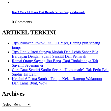
Ikut 3 Cara Ini Untuk Elak Rumah Berbau Selepas Memasak
0 Comments
ARTIKEL TERKINI
Tips Pulihkan Pokok Cili… DIY jer, Barang pun senang
jumpa.
Tips Untuk Isteri Supaya Mudah Dan Lebih Sabar Bila
Berdepan Dengan Suami Sensitif Dan Pemarah
Ramai Orang Sayang Ibu Bapa, Tapi Tindakannya Tak
Sayang Sebenarnya
Cara Buat Sendiri Sardin Secara ‘Homemade’. Tak Perlu Beli
Sardin Tin Lagi!
Ketahui 6 Petua Sambal Tempe Kekal Rangup Walaupun
Dah Lama Buat, Wow
Archives
Archives