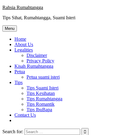
Skip
Rahsia Rumahtangga
to
Tips Sihat, Rumahtangga, Suami Isteri
content
Menu
Home
About Us
Legalities
Disclaimer
Privacy Policy
Kisah Rumahtangga
Petua
Petua suami isteri
Tips
Tips Suami Isteri
Tips Kesihatan
Tips Rumahtangga
Tips Romantik
Tips IbuBapa
Contact Us
Search for: