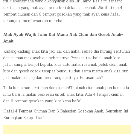
itu. Sebagaimana yang dikongsikan oleh Dr Taufiq Razif ini tentang
ANAK
sentuhan yang mak ayah perlu beri dekat anak-anak. Melibatkan 4
tempat ciuman dan 6 tempat gosokan yang mak ayah kena hafal
sepanjang membesarkan mereka.
Mak Ayah Wajib Tahu Kat Mana Nak Cium dan Gosok Anak-
Anak
Kadang-kadang anak kita jadi liar dan nakal sebab dia kurang sentuhan
dan ciuman mak ayah dia sebenarnya.Perasan tak kalau anak kita
jatuh sampai benjol kepala, kita automatik rasa nak peluk cium anak
kita dan gosok-gosok tempat benjol tu dan serta merta anak kita pun
jadi makin tenang dan berkurang sakitnya. Perasan tak?
Tu la keajaiban sentuhan dan ciuman!Tapi nak cium anak pun kena ada
ilmu baru la makin berkesan untuk anak kita. Ada 4 tempat ciuman
dan 6 tempat gosokan yang kita kena hafal.
Hafal 4 Tempat Ciuman Dan 6 Bahagian Gosokan Anak, Sentuhan Ini
Kurangkan Sikap ‘Liar’