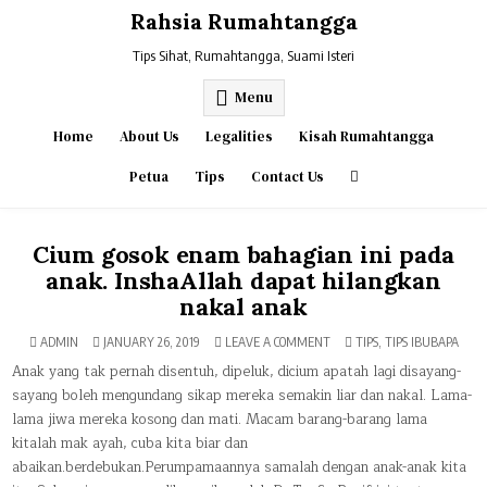
Skip
Rahsia Rumahtangga
to
content
Tips Sihat, Rumahtangga, Suami Isteri
Menu
Home
About Us
Legalities
Kisah Rumahtangga
Petua
Tips
Contact Us
Cium gosok enam bahagian ini pada
anak. InshaAllah dapat hilangkan
nakal anak
ON
POSTED
ADMIN
JANUARY 26, 2019
LEAVE A COMMENT
TIPS
,
TIPS IBUBAPA
CIUM
IN
GOSOK
Anak yang tak pernah disentuh, dipeluk, dicium apatah lagi disayang-
ENAM
sayang boleh mengundang sikap mereka semakin liar dan nakal. Lama-
BAHAGIAN
INI
lama jiwa mereka kosong dan mati. Macam barang-barang lama
PADA
ANAK.
kitalah mak ayah, cuba kita biar dan
INSHAALLAH
DAPAT
abaikan.berdebukan.Perumpamaannya samalah dengan anak-anak kita
HILANGKAN
NAKAL