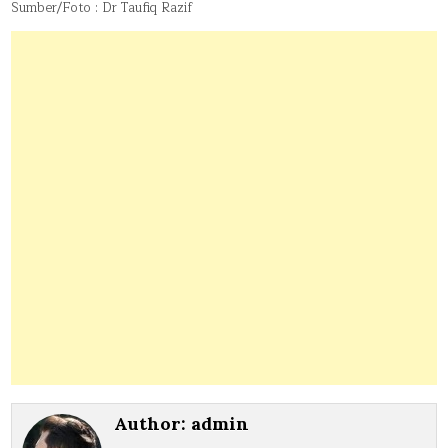
Sumber/Foto : Dr Taufiq Razif
Author:
admin