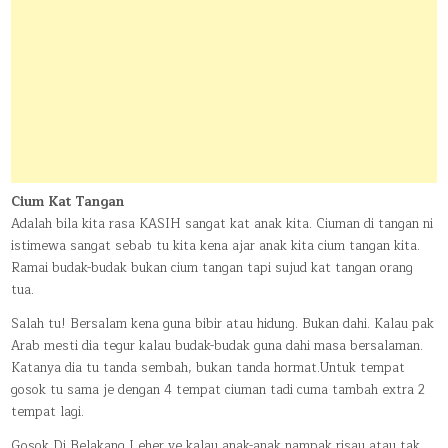
Cium Kat Tangan
Adalah bila kita rasa KASIH sangat kat anak kita. Ciuman di tangan ni
istimewa sangat sebab tu kita kena ajar anak kita cium tangan kita.
Ramai budak-budak bukan cium tangan tapi sujud kat tangan orang
tua.
Salah tu! Bersalam kena guna bibir atau hidung. Bukan dahi. Kalau pak
Arab mesti dia tegur kalau budak-budak guna dahi masa bersalaman.
Katanya dia tu tanda sembah, bukan tanda hormat.Untuk tempat
gosok tu sama je dengan 4 tempat ciuman tadi cuma tambah extra 2
tempat lagi.
Gosok Di Belakang Leher ye kalau anak-anak nampak risau atau tak