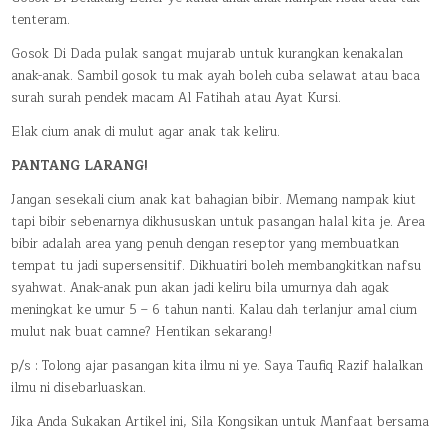
tenteram.
Gosok Di Dada pulak sangat mujarab untuk kurangkan kenakalan
anak-anak. Sambil gosok tu mak ayah boleh cuba selawat atau baca
surah surah pendek macam Al Fatihah atau Ayat Kursi.
Elak cium anak di mulut agar anak tak keliru.
PANTANG LARANG!
Jangan sesekali cium anak kat bahagian bibir. Memang nampak kiut
tapi bibir sebenarnya dikhususkan untuk pasangan halal kita je. Area
bibir adalah area yang penuh dengan reseptor yang membuatkan
tempat tu jadi supersensitif. Dikhuatiri boleh membangkitkan nafsu
syahwat. Anak-anak pun akan jadi keliru bila umurnya dah agak
meningkat ke umur 5 – 6 tahun nanti. Kalau dah terlanjur amal cium
mulut nak buat camne? Hentikan sekarang!
p/s : Tolong ajar pasangan kita ilmu ni ye. Saya Taufiq Razif halalkan
ilmu ni disebarluaskan.
Jika Anda Sukakan Artikel ini, Sila Kongsikan untuk Manfaat bersama